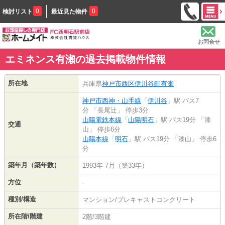
0
0
検討リスト
最近見た物件
お問合せ
エミネンス有瀬の過去掲載物件情報
所在地
兵庫県
神戸市西区
伊川谷町有瀬
神戸市西神・山手線
「
伊川谷
」駅 バス7
分 「長尾辻」 停歩3分
山陽電鉄本線
「
山陽明石
」駅 バス19分 「漆
交通
山」 停歩6分
山陽本線
「
明石
」駅 バス19分 「漆山」 停歩6
分
築年月（築年数）
1993年 7月（築33年）
方位
-
種別/構造
マンション/プレキャストコンクリート
所在階/階建
2階/3階建