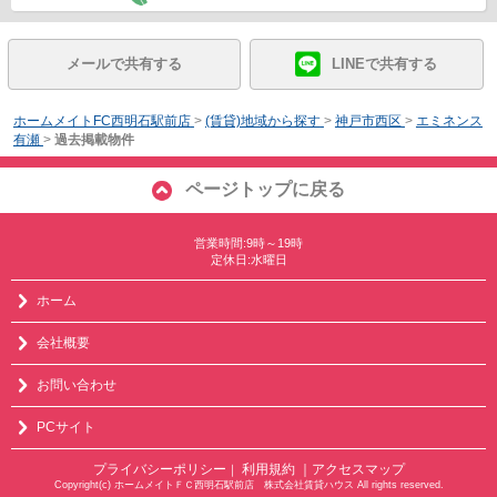
メールで共有する
LINEで共有する
ホームメイトFC西明石駅前店
>
(賃貸)地域から探す
>
神戸市西区
>
エミネンス
有瀬
>
過去掲載物件
ページトップに戻る
営業時間:9時～19時
定休日:水曜日
ホーム
会社概要
お問い合わせ
PCサイト
プライバシーポリシー
利用規約
｜アクセスマップ
｜
Copyright(c) ホームメイトＦＣ西明石駅前店 株式会社賃貸ハウス All rights reserved.