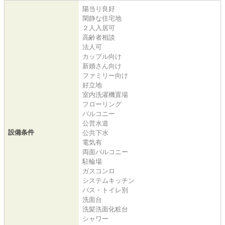
陽当り良好
閑静な住宅地
２人入居可
高齢者相談
法人可
カップル向け
新婚さん向け
ファミリー向け
好立地
室内洗濯機置場
フローリング
バルコニー
公営水道
設備条件
公共下水
電気有
両面バルコニー
駐輪場
ガスコンロ
システムキッチン
バス・トイレ別
洗面台
洗髪洗面化粧台
シャワー