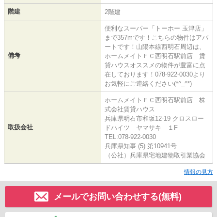
階建
2階建
便利なスーパー「トーホー 玉津店」
まで357mです！こちらの物件はアパ
ートです！山陽本線西明石周辺は、
備考
ホームメイトＦＣ西明石駅前店 賃
貸ハウスオススメの物件が豊富に点
在しております！078-922-0030より
お気軽にご連絡ください(*^_^*)
ホームメイトＦＣ西明石駅前店 株
式会社賃貸ハウス
兵庫県明石市和坂12-19 クロスロー
取扱会社
ドハイツ ヤマサキ １F
TEL:078-922-0030
兵庫県知事 (5) 第10941号
（公社）兵庫県宅地建物取引業協会
情報の見方
メールでお問い合わせする(無料)