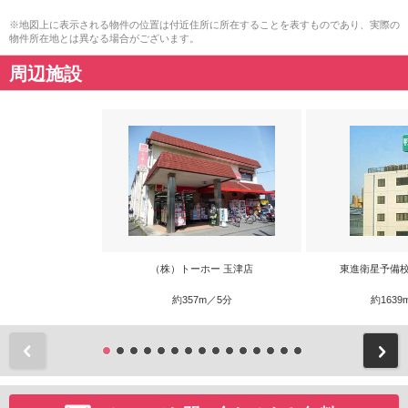
※地図上に表示される物件の位置は付近住所に所在することを表すものであり、実際の
物件所在地とは異なる場合がございます。
周辺施設
（株）トーホー 玉津店
東進衛星予備校
約357m／5分
約1639
前