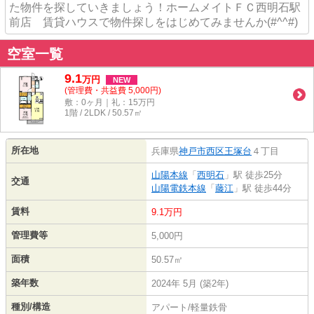
た物件を探していきましょう！ホームメイトＦＣ西明石駅
前店 賃貸ハウスで物件探しをはじめてみませんか(#^^#)
空室一覧
9.1
万
円
NEW
(管理費・共益費 5,000円)
敷：0ヶ月｜礼：15万円
1階 / 2LDK / 50.57㎡
所在地
兵庫県
神戸市西区
王塚台
４丁目
山陽本線
「
西明石
」駅 徒歩25分
交通
山陽電鉄本線
「
藤江
」駅 徒歩44分
賃料
9.1万円
管理費等
5,000円
面積
50.57㎡
築年数
2024年 5月 (築2年)
種別/構造
アパート/軽量鉄骨