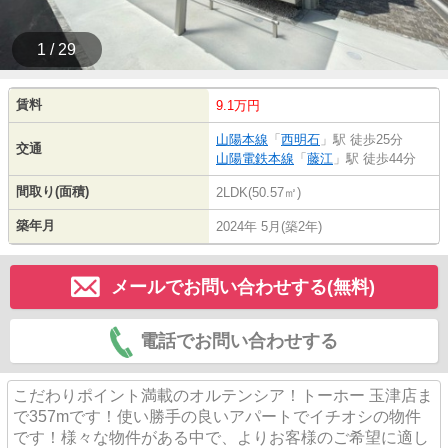
1 / 29
賃料
9.1万円
山陽本線
「
西明石
」駅 徒歩25分
交通
山陽電鉄本線
「
藤江
」駅 徒歩44分
間取り(面積)
2LDK(50.57㎡)
築年月
2024年 5月(築2年)
メールでお問い合わせする(無料)
電話でお問い合わせする
こだわりポイント満載のオルテンシア！トーホー 玉津店ま
で357mです！使い勝手の良いアパートでイチオシの物件
です！様々な物件がある中で、よりお客様のご希望に適し