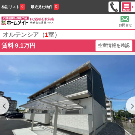
0
0
検討リスト
最近見た物件
お問合せ
オルテンシア（
1
室）
賃料
9.1万円
空室情報を確認