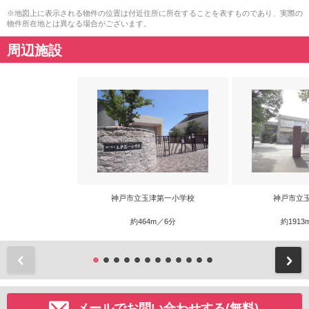
※地図上に表示される物件の位置は付近住所に所在することを表すものであり、実際の
物件所在地とは異なる場合がございます。
周辺施設
神戸市立玉津第一小学校
神戸市立
約464m／6分
約1913
前
メールでお問い合わせする(無料)