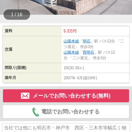
1 / 16
賃料
5.3万円
山陽本線
「
明石
」駅 バス12分 「二
ツ屋北」 停歩3分
交通
山陽本線
「
西明石
」駅 バス12
分 「二ツ屋北」 停歩3分
間取り(面積)
1R(30.39㎡)
築年月
2007年 4月(築19年)
メールでお問い合わせする(無料)
電話でお問い合わせする
当社では他にも明石市・神戸市 西区・三木市等幅広く物