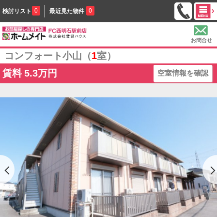
0
0
検討リスト
最近見た物件
お問合せ
コンフォート小山（
1
室）
賃料
5.3万円
空室情報を確認