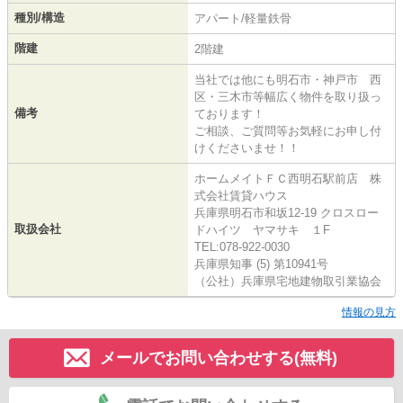
種別/構造
アパート/軽量鉄骨
階建
2階建
当社では他にも明石市・神戸市 西
区・三木市等幅広く物件を取り扱っ
備考
ております！
ご相談、ご質問等お気軽にお申し付
けくださいませ！！
ホームメイトＦＣ西明石駅前店 株
式会社賃貸ハウス
兵庫県明石市和坂12-19 クロスロー
取扱会社
ドハイツ ヤマサキ １F
TEL:078-922-0030
兵庫県知事 (5) 第10941号
（公社）兵庫県宅地建物取引業協会
情報の見方
メールでお問い合わせする(無料)