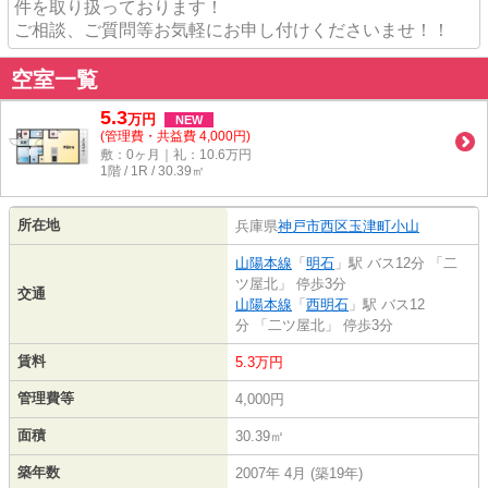
件を取り扱っております！
ご相談、ご質問等お気軽にお申し付けくださいませ！！
空室一覧
5.3
万
円
NEW
(管理費・共益費 4,000円)
敷：0ヶ月｜礼：10.6万円
1階 / 1R / 30.39㎡
所在地
兵庫県
神戸市西区
玉津町小山
山陽本線
「
明石
」駅 バス12分 「二
ツ屋北」 停歩3分
交通
山陽本線
「
西明石
」駅 バス12
分 「二ツ屋北」 停歩3分
賃料
5.3万円
管理費等
4,000円
面積
30.39㎡
築年数
2007年 4月 (築19年)