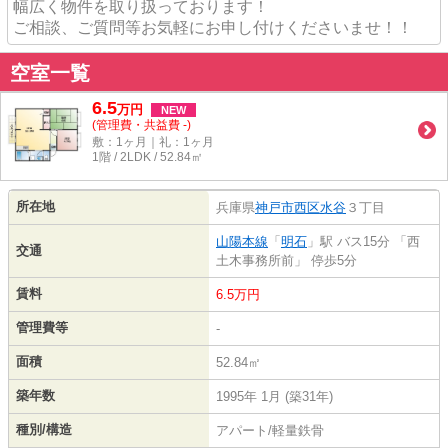
幅広く物件を取り扱っております！
ご相談、ご質問等お気軽にお申し付けくださいませ！！
空室一覧
6.5
万
円
NEW
(管理費・共益費 -)
敷：1ヶ月｜礼：1ヶ月
1階 / 2LDK / 52.84㎡
所在地
兵庫県
神戸市西区
水谷
３丁目
山陽本線
「
明石
」駅 バス15分 「西
交通
土木事務所前」 停歩5分
賃料
6.5万円
管理費等
-
面積
52.84㎡
築年数
1995年 1月 (築31年)
種別/構造
アパート/軽量鉄骨