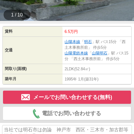
1 / 10
賃料
6.5万円
山陽本線
「
明石
」駅 バス15分 「西
土木事務所前」 停歩5分
交通
山陽電鉄本線
「
山陽明石
」駅 バス15
分 「西土木事務所前」 停歩5分
間取り(面積)
2LDK(52.84㎡)
築年月
1995年 1月(築31年)
メールでお問い合わせする(無料)
電話でお問い合わせする
当社では明石市は勿論 神戸市 西区・三木市・加古郡等