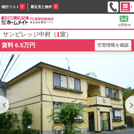
0
0
検討リスト
最近見た物件
お問合せ
サンビレッジ中村（
1
室）
賃料
6.5万円
空室情報を確認