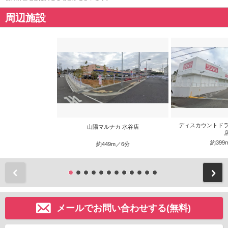
周辺施設
ディスカウントドラ
山陽マルナカ 水谷店
約399
約449m／6分
前
メールでお問い合わせする(無料)