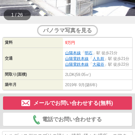
1 / 26
パノラマ写真を見る
賃料
9万円
山陽本線
「
明石
」駅 徒歩21分
交通
山陽電鉄本線
「
人丸前
」駅 徒歩21分
山陽電鉄本線
「
大蔵谷
」駅 徒歩22分
間取り(面積)
2LDK(59.05㎡)
築年月
2019年 9月(築6年)
メールでお問い合わせする(無料)
電話でお問い合わせする