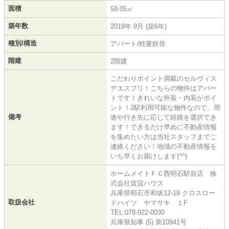
面積
59.05㎡
築年数
2019年 9月 (築6年)
種別/構造
アパート/軽量鉄骨
階建
2階建
こだわりポイント満載のセルヴィス
デエスプリ！こちらの物件はアパー
トです！きれいな外装・内装がポイ
ント！2駅利用可能な物件なので、用
備考
途や行き先に応じて経路を選択でき
ます！できるだけ早めに不動産情報
を集めたい方は当社スタッフまでご
連絡ください！地域の不動産情報を
いち早くお届けします(^^)
ホームメイトＦＣ西明石駅前店 株
式会社賃貸ハウス
兵庫県明石市和坂12-19 クロスロー
取扱会社
ドハイツ ヤマサキ １F
TEL:078-922-0030
兵庫県知事 (5) 第10941号