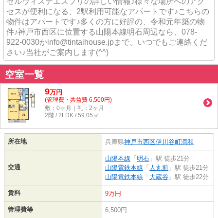
セルヴィスデエスプリの詳しい情報♪様々な場所へのアク
セスが便利になる、2駅利用可能なアパートです♪こちらの
物件はアパートです♪多くの方に好評の、令和元年築の物
件♪神戸市西区に位置する山陽本線明石周辺なら、078-
922-0030かinfo@tintaihouse.jpまで、いつでもご連絡くだ
さい♪当社がご案内します(^^)
空室一覧
9
万
円
(管理費・共益費 6,500円)
敷：0ヶ月｜礼：2ヶ月
2階 / 2LDK / 59.05㎡
所在地
兵庫県
神戸市西区
伊川谷町潤和
山陽本線
「
明石
」駅 徒歩21分
交通
山陽電鉄本線
「
人丸前
」駅 徒歩21分
山陽電鉄本線
「
大蔵谷
」駅 徒歩22分
賃料
9万円
管理費等
6,500円