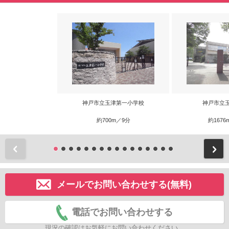
神戸市立玉津第一小学校
神戸市立
約700m／9分
約1676
前
メールでお問い合わせする(無料)
電話でお問い合わせする
現況の確認はお気軽にお問い合わせください。