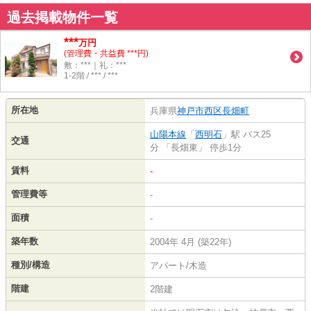
過去掲載物件一覧
***
万円
(管理費・共益費 ***円)
敷：***｜礼：***
1-2階 / *** / ***
所在地
兵庫県
神戸市西区
長畑町
山陽本線
「
西明石
」駅 バス25
交通
分 「長畑東」 停歩1分
賃料
-
管理費等
-
面積
-
築年数
2004年 4月 (築22年)
種別/構造
アパート/木造
階建
2階建