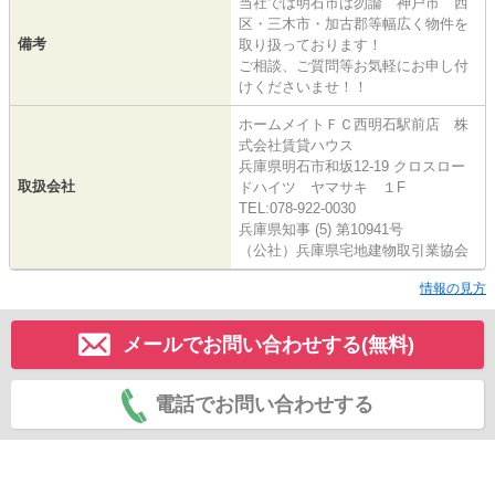
当社では明石市は勿論 神戸市 西
区・三木市・加古郡等幅広く物件を
備考
取り扱っております！
ご相談、ご質問等お気軽にお申し付
けくださいませ！！
ホームメイトＦＣ西明石駅前店 株
式会社賃貸ハウス
兵庫県明石市和坂12-19 クロスロー
取扱会社
ドハイツ ヤマサキ １F
TEL:078-922-0030
兵庫県知事 (5) 第10941号
（公社）兵庫県宅地建物取引業協会
情報の見方
メールでお問い合わせする(無料)
電話でお問い合わせする