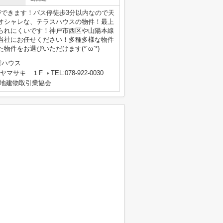
ができます！バス停徒歩3分以内なので天
オシャレな、テラスハウスの物件！最上
られにくいです！神戸市西区や山陽本線
当社にお任せください！多種多様な物件
件をお選びいただけます(*´ω`*)
貸ハウス
 ヤマサキ １F
TEL:078-922-0030
地建物取引業協会