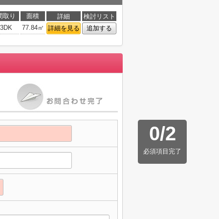
間取り
面積
詳細
検討リスト
3DK
77.84㎡
詳細を見る
追加する
0
/
2
必須項目完了