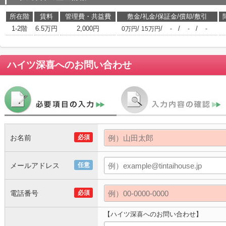
所在階
賃料
管理費・共益費
敷金/礼金/保証金/償却/敷引
1-2階
6.5万円
2,000円
/
/
/
/
0万円
15万円
-
-
-
ハイツ深喜
へのお問い合わせ
お名前
必須
メールアドレス
任意
電話番号
必須
【ハイツ深喜へのお問い合わせ】