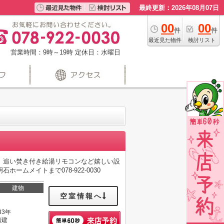
最終更新：2026年08月07日
00
00
件
件
最近見た物件
検討リスト
営業時間：9時～19時
定休日：水曜日
、追い焚き付き給湯リモコンなど嬉しい設
ムメイトまで078-922-0030
建物
空室情報へ
33年
階建