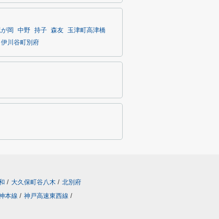
竜が岡
中野
持子
森友
玉津町高津橋
伊川谷町別府
和
/
大久保町谷八木
/
北別府
神本線
/
神戸高速東西線
/