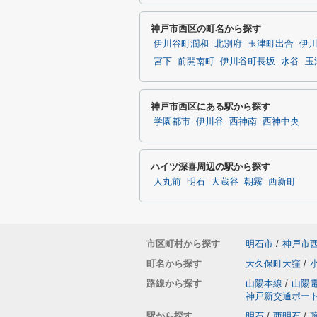
神戸市西区の町名から探す
伊川谷町潤和
北別府
玉津町出合
伊
宮下
前開南町
伊川谷町長坂
水谷
玉
神戸市西区にある駅から探す
学園都市
伊川谷
西神南
西神中央
ハイツ深喜周辺の駅から探す
人丸前
明石
大蔵谷
朝霧
西新町
市区町村から探す
明石市
/
神戸市
町名から探す
大久保町大窪
/
路線から探す
山陽本線
/
山陽
神戸新交通ポー
駅から探す
明石
/
西明石
/