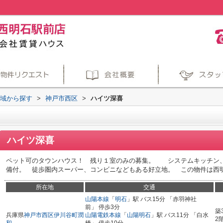
地域から探す
>
神戸市西区
>
ハイツ深喜
ハイツ深喜
ペット可のタウンハウス！ 残り１室のみの募集。 システムキッチン
備付。 徒歩圏内スーパー、コンビニなどもある好立地。 この物件は西明石ホー
所在地
交通
山陽本線
「
明石
」駅 バス15分 「赤羽神社
前」 停歩3分
築
兵庫県
神戸市西区
伊川谷町潤
山陽電鉄本線
「
山陽明石
」駅 バス11分 「白水
2