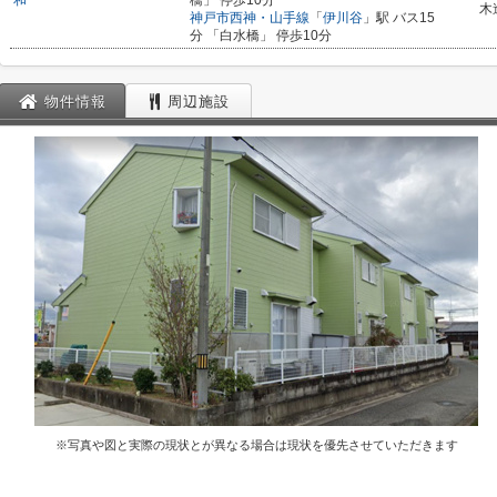
和
橋」 停歩10分
木
神戸市西神・山手線
「
伊川谷
」駅 バス15
分 「白水橋」 停歩10分
物件情報
周辺施設
※写真や図と実際の現状とが異なる場合は現状を優先させていただきます