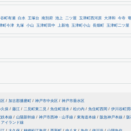
川谷町有瀬
白水
王塚台
南別府
池上
二ツ屋
玉津町西河原
大津和
今寺
津町今津
丸塚
小山
玉津町田中
上新地
玉津町小山
長畑町
玉津町二ツ屋
西区
/
加古郡播磨町
/
神戸市中央区
/
神戸市垂水区
小久保
/
藤江
/
二見町東二見
/
魚住町清水
/
松の内
/
魚住町西岡
/
伊川谷町潤
電鉄本線
/
山陽新幹線
/
神戸市西神・山手線
/
東海道本線
/
阪急神戸本線
/
阪
トアイランド線
藤江
/
大久保
/
林崎松江海岸
/
西新町
/
中八木
/
魚住
/
伊川谷
/
山陽魚住