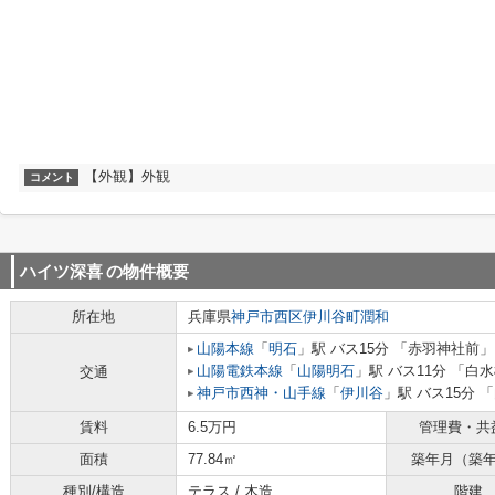
【外観】外観
コメント
ハイツ深喜
の物件概要
所在地
兵庫県
神戸市西区
伊川谷町潤和
山陽本線
「
明石
」駅 バス15分 「赤羽神社前」
山陽電鉄本線
「
山陽明石
」駅 バス11分 「白水
交通
神戸市西神・山手線
「
伊川谷
」駅 バス15分 
賃料
6.5万円
管理費・共
面積
77.84㎡
築年月（築
種別/構造
テラス / 木造
階建