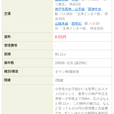
ツ屋北」 停歩2分
神戸市西神・山手線
「
西神中央
」
交通
駅 バス18分 「玉津インター前」 停
歩10分
山陽本線
「
西明石
」駅 バス10
分 「玉津インター前」 停歩10分
賃料
9.3万円
管理費等
-
面積
80.11㎡
築年数
2000年 12月 (築25年)
種別/構造
タウン/軽量鉄骨
階建
2階建
小学生のお子様がいる世帯におスス
メのポイント、最寄りの神戸市立玉
津第一小学校まで344m。広さはなん
と80.11㎡。この物件の魅力は、なん
と言ってもゼロ円の管理費と共益費
です。忙しいあなたの時間を有効活