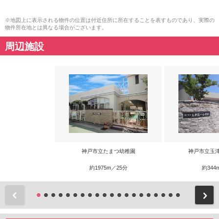
※地図上に表示される物件の位置は付近住所に所在することを表すものであり、実際の
物件所在地とは異なる場合がございます。
周辺施設
神戸市立たまつ幼稚園
神戸市立玉
約1975m／25分
約344
前