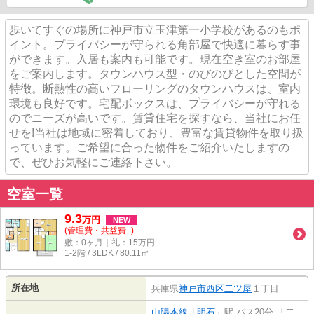
歩いてすぐの場所に神戸市立玉津第一小学校があるのもポ
イント。プライバシーが守られる角部屋で快適に暮らす事
ができます。入居も案内も可能です。現在空き室のお部屋
をご案内します。タウンハウス型・のびのびとした空間が
特徴。断熱性の高いフローリングのタウンハウスは、室内
環境も良好です。宅配ボックスは、プライバシーが守れる
のでニーズが高いです。賃貸住宅を探すなら、当社にお任
せを!当社は地域に密着しており、豊富な賃貸物件を取り扱
っています。ご希望に合った物件をご紹介いたしますの
で、ぜひお気軽にご連絡下さい。
空室一覧
9.3
万
円
NEW
(管理費・共益費 -)
敷：0ヶ月｜礼：15万円
1-2階 / 3LDK / 80.11㎡
所在地
兵庫県
神戸市西区
二ツ屋
１丁目
山陽本線
「
明石
」駅 バス20分 「二