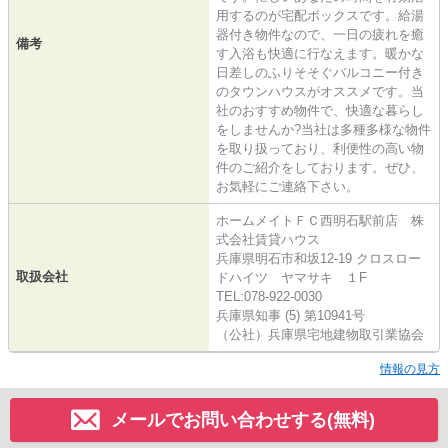
用するのが宅配ボックスです。給湯
器付き物件なので、一日の疲れを癒
備考
す入浴も快適に行なえます。暖かな
日差しのふりそそぐバルコニー付き
のタウンハウスがオススメです。当
社のおすすめ物件で、快適な暮らし
をしませんか?当社は多種多様な物件
を取り扱っており、利便性の高い物
件のご紹介をしております。ぜひ、
お気軽にご連絡下さい。
ホームメイトＦＣ西明石駅前店 株
式会社賃貸ハウス
兵庫県明石市和坂12-19 クロスロー
取扱会社
ドハイツ ヤマサキ １F
TEL:078-922-0030
兵庫県知事 (5) 第10941号
（公社）兵庫県宅地建物取引業協会
情報の見方
メールでお問い合わせする(無料)