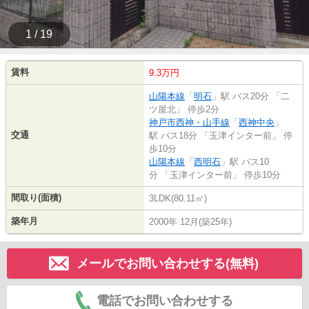
1 / 19
賃料
9.3万円
山陽本線
「
明石
」駅 バス20分 「二
ツ屋北」 停歩2分
神戸市西神・山手線
「
西神中央
」
交通
駅 バス18分 「玉津インター前」 停
歩10分
山陽本線
「
西明石
」駅 バス10
分 「玉津インター前」 停歩10分
間取り(面積)
3LDK(80.11㎡)
築年月
2000年 12月(築25年)
メールでお問い合わせする(無料)
電話でお問い合わせする