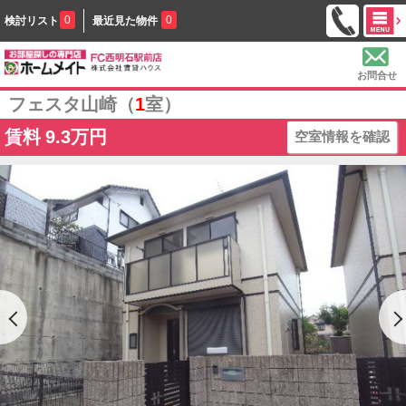
0
0
検討リスト
最近見た物件
お問合せ
フェスタ山崎（
1
室）
賃料
9.3万円
空室情報を確認