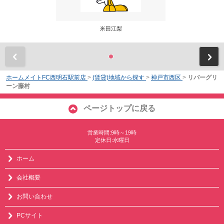
米田江梨
前
ホームメイトFC西明石駅前店
>
(賃貸)地域から探す
>
神戸市西区
>
リバーグリ
ーン藤村
ページトップに戻る
営業時間:9時～19時
定休日:水曜日
ホーム
会社概要
お問い合わせ
PCサイト