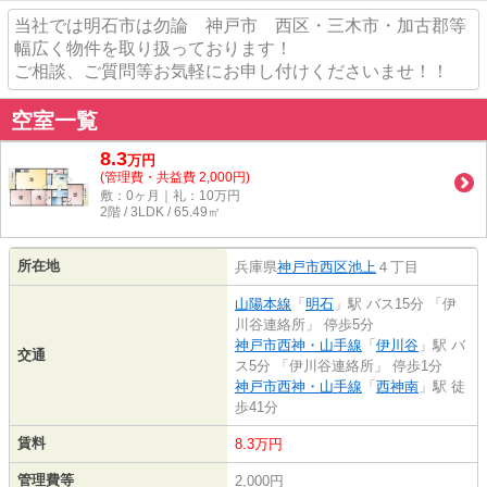
当社では明石市は勿論 神戸市 西区・三木市・加古郡等
幅広く物件を取り扱っております！
ご相談、ご質問等お気軽にお申し付けくださいませ！！
空室一覧
8.3
万
円
(管理費・共益費 2,000円)
敷：0ヶ月｜礼：10万円
2階 / 3LDK / 65.49㎡
所在地
兵庫県
神戸市西区
池上
４丁目
山陽本線
「
明石
」駅 バス15分 「伊
川谷連絡所」 停歩5分
神戸市西神・山手線
「
伊川谷
」駅 バ
交通
ス5分 「伊川谷連絡所」 停歩1分
神戸市西神・山手線
「
西神南
」駅 徒
歩41分
賃料
8.3万円
管理費等
2,000円