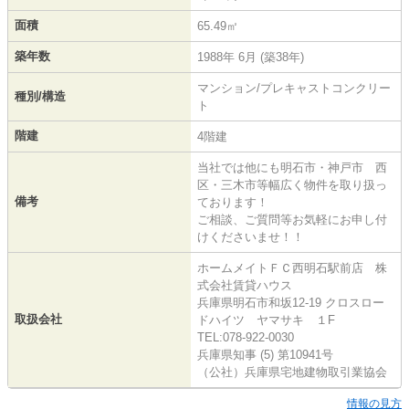
面積
65.49㎡
築年数
1988年 6月 (築38年)
マンション/プレキャストコンクリー
種別/構造
ト
階建
4階建
当社では他にも明石市・神戸市 西
区・三木市等幅広く物件を取り扱っ
備考
ております！
ご相談、ご質問等お気軽にお申し付
けくださいませ！！
ホームメイトＦＣ西明石駅前店 株
式会社賃貸ハウス
兵庫県明石市和坂12-19 クロスロー
取扱会社
ドハイツ ヤマサキ １F
TEL:078-922-0030
兵庫県知事 (5) 第10941号
（公社）兵庫県宅地建物取引業協会
情報の見方