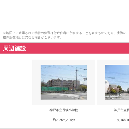
※地図上に表示される物件の位置は付近住所に所在することを表すものであり、実際の
物件所在地とは異なる場合がございます。
周辺施設
神戸市立長坂小学校
神戸市立
約2025m／26分
約1669