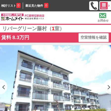
0
0
検討リスト
最近見た物件
お問合せ
リバーグリーン藤村（
1
室）
賃料
8.3万円
空室情報を確認