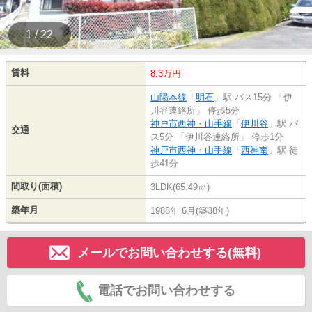
1 / 22
賃料
8.3万円
山陽本線
「
明石
」駅 バス15分 「伊
川谷連絡所」 停歩5分
神戸市西神・山手線
「
伊川谷
」駅 バ
交通
ス5分 「伊川谷連絡所」 停歩1分
神戸市西神・山手線
「
西神南
」駅 徒
歩41分
間取り(面積)
3LDK(65.49㎡)
築年月
1988年 6月(築38年)
メールでお問い合わせする(無料)
電話でお問い合わせする