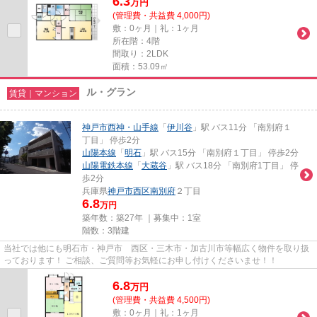
6.3
万
円
(管理費・共益費 4,000円)
敷：0ヶ月｜礼：1ヶ月
所在階：4階
間取り：2LDK
面積：53.09㎡
ル・グラン
賃貸｜マンション
神戸市西神・山手線
「
伊川谷
」駅 バス11分 「南別府１
丁目」 停歩2分
山陽本線
「
明石
」駅 バス15分 「南別府１丁目」 停歩2分
山陽電鉄本線
「
大蔵谷
」駅 バス18分 「南別府1丁目」 停
歩2分
兵庫県
神戸市西区
南別府
２丁目
6.8
万円
築年数：築27年 ｜募集中：
1室
階数：3階建
当社では他にも明石市・神戸市 西区・三木市・加古川市等幅広く物件を取り扱
っております！ ご相談、ご質問等お気軽にお申し付けくださいませ！！
6.8
万
円
(管理費・共益費 4,500円)
敷：0ヶ月｜礼：1ヶ月