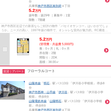
分
兵庫県
神戸市西区
南別府
４丁目
5.2
万円
築年数：築29年 ｜募集中：
1室
階数：7階建
神戸市西区近辺での新居ならご好評の物件「パセイオサンコー」はいかがでしょ
うか。ニーズの高い、1997年築の物件で、オシャレな室内が魅力的。RC構造を
生かした耐火、耐震、防音に優...
5.2
万
円
(管理費・共益費 5,000円)
敷：0ヶ月｜礼：0ヶ月
所在階：2階
間取り：2DK
面積：38.00㎡
フローラルコート
賃貸｜アパート
山陽本線
「
明石
」駅 バス13分 「伊川谷小学校前」 停歩8
分
神戸市西神・山手線
「
伊川谷
」駅 バス8分 「伊川谷小学
校前」 停歩8分
山陽電鉄本線
「
山陽明石
」駅 バス13分 「伊川谷小学校
前」 停歩8分
兵庫県
神戸市西区
南別府
４丁目