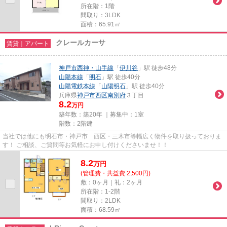
所在階：1階
間取り：3LDK
面積：65.91㎡
クレールカーサ
賃貸｜アパート
神戸市西神・山手線
「
伊川谷
」駅 徒歩48分
山陽本線
「
明石
」駅 徒歩40分
山陽電鉄本線
「
山陽明石
」駅 徒歩40分
兵庫県
神戸市西区
南別府
３丁目
8.2
万円
築年数：築20年 ｜募集中：
1室
階数：2階建
当社では他にも明石市・神戸市 西区・三木市等幅広く物件を取り扱っておりま
す！ ご相談、ご質問等お気軽にお申し付けくださいませ！！
8.2
万
円
(管理費・共益費 2,500円)
敷：0ヶ月｜礼：2ヶ月
所在階：1-2階
間取り：2LDK
面積：68.59㎡