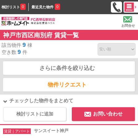
0
0
検討リスト
最近見た物件
お問合せ
神戸市西区南別府 賃貸一覧
9
該当物件
棟
9
空き数
件
さらに条件を絞り込む
物件リクエスト
チェックした物件をまとめて
検討リストに追加
お問い合わせ
サンスイート神戸
賃貸｜アパート