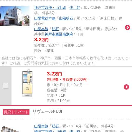
神戸市西神・山手線
「
伊川谷
」駅 バス8分 「新末田
橋」 停歩3分
山陽電鉄本線
「
山陽明石
」駅 バス15分 「新末田橋」 停
歩3分
山陽本線
「
明石
」駅 バス15分 「新末田橋」 停歩3分
兵庫県
神戸市西区
南別府
１丁目
3.2
万円
築年数：築37年 ｜募集中：
1室
階数：4階建
当社では他にも明石市・神戸市 西区・三木市等幅広く物件を取り扱っておりま
す！ ご相談、ご質問等お気軽にお申し付けくださいませ！！
3.2
万
円
(管理費・共益費 3,000円)
敷：0ヶ月｜礼：0ヶ月
所在階：4階
間取り：1K
面積：21.00㎡
リヴェールFUJI
賃貸｜アパート
山陽本線
「
明石
」駅 バス16分 「前川橋」 停歩4分
神戸市西神・山手線
「
伊川谷
」駅 バス9分 「前川橋」 停