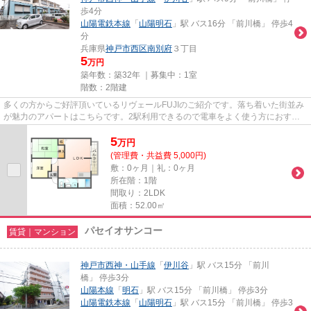
歩4分
山陽電鉄本線
「
山陽明石
」駅 バス16分 「前川橋」 停歩4
分
兵庫県
神戸市西区
南別府
３丁目
5
万円
築年数：築32年 ｜募集中：
1室
階数：2階建
多くの方からご好評頂いているリヴェールFUJIのご紹介です。落ち着いた街並み
が魅力のアパートはこちらです。2駅利用できるので電車をよく使う方におすす
めな物件です。最上階のアパー...
5
万
円
(管理費・共益費 5,000円)
敷：0ヶ月｜礼：0ヶ月
所在階：1階
間取り：2LDK
面積：52.00㎡
パセイオサンコー
賃貸｜マンション
神戸市西神・山手線
「
伊川谷
」駅 バス15分 「前川
橋」 停歩3分
山陽本線
「
明石
」駅 バス15分 「前川橋」 停歩3分
山陽電鉄本線
「
山陽明石
」駅 バス15分 「前川橋」 停歩3