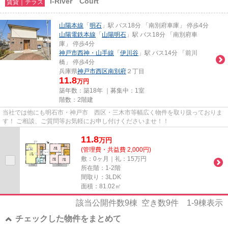
I-River Court
賃貸｜テラス
山陽本線
「
明石
」駅 バス18分 「南別府車庫」 停歩4分
山陽電鉄本線
「
山陽明石
」駅 バス18分 「南別府車
庫」 停歩4分
神戸市西神・山手線
「
伊川谷
」駅 バス14分 「前川
橋」 停歩4分
兵庫県
神戸市西区
南別府
２丁目
11.8
万円
築年数：築18年 ｜募集中：
1室
階数：2階建
当社では他にも明石市・神戸市 西区・三木市等幅広く物件を取り扱っておりま
す！ ご相談、ご質問等お気軽にお申し付けくださいませ！！
11.8
万
円
(管理費・共益費 2,000円)
敷：0ヶ月｜礼：15万円
所在階：1-2階
間取り：3LDK
面積：81.02㎡
該当公開件数
9
棟 空き数
9
件
1-9
棟表示
チェックした物件をまとめて