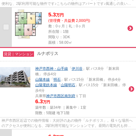
便利な、2駅利用可能な物件です♪こちらの物件はアパートです♪風通しの良い物
件は利便性が高く好条件です♪...
5.3
万
円
(管理費・共益費 2,000円)
敷：0ヶ月｜礼：0ヶ月
所在階：1階
間取り：3DK
面積：58.00㎡
ルナポリス
賃貸｜マンション
神戸市西神・山手線
「
伊川谷
」駅 バス8分 「新末田
橋」 停歩4分
山陽本線
「
明石
」駅 バス15分 「新末田橋」 停歩4分
山陽電鉄本線
「
山陽明石
」駅 バス15分 「新末田橋」 停
歩4分
兵庫県
神戸市西区
南別府
１丁目
6.3
万円
築年数：築34年 ｜募集中：
1室
階数：5階建 地下1階
神戸市西区近辺での物件情報：大好評のあの物件「ルナポリス」。様々な場所へ
のアクセスが便利になる、2駅利用可能なマンションです。昼間の電気代も抑え
られる、明るい室内環境のある...