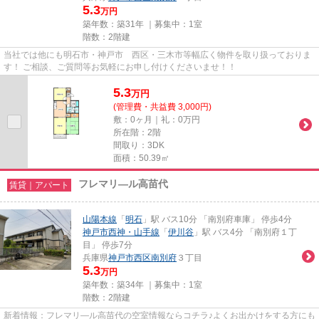
5.3
万円
築年数：築31年 ｜募集中：
1室
階数：2階建
当社では他にも明石市・神戸市 西区・三木市等幅広く物件を取り扱っておりま
す！ ご相談、ご質問等お気軽にお申し付けくださいませ！！
5.3
万
円
(管理費・共益費 3,000円)
敷：0ヶ月｜礼：0万円
所在階：2階
間取り：3DK
面積：50.39㎡
フレマリ―ル高苗代
賃貸｜アパート
山陽本線
「
明石
」駅 バス10分 「南別府車庫」 停歩4分
神戸市西神・山手線
「
伊川谷
」駅 バス4分 「南別府１丁
目」 停歩7分
兵庫県
神戸市西区
南別府
３丁目
5.3
万円
築年数：築34年 ｜募集中：
1室
階数：2階建
新着情報：フレマリ―ル高苗代の空室情報ならコチラ♪よくお出かけをする方にも