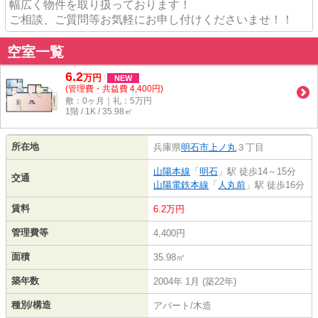
幅広く物件を取り扱っております！
ご相談、ご質問等お気軽にお申し付けくださいませ！！
空室一覧
6.2
万
円
NEW
(管理費・共益費 4,400円)
敷：0ヶ月｜礼：5万円
1階 / 1K / 35.98㎡
所在地
兵庫県
明石市
上ノ丸
３丁目
山陽本線
「
明石
」駅 徒歩14～15分
交通
山陽電鉄本線
「
人丸前
」駅 徒歩16分
賃料
6.2万円
管理費等
4,400円
面積
35.98㎡
築年数
2004年 1月 (築22年)
種別/構造
アパート/木造