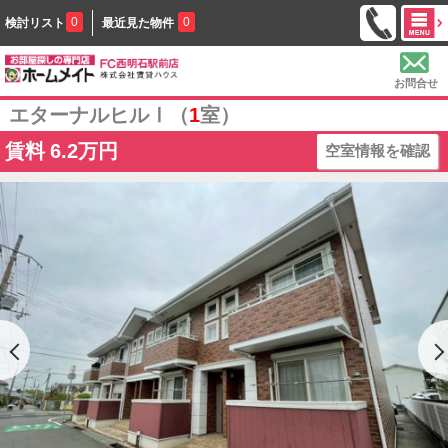
0
0
検討リスト
最近見た物件
お問合せ
エターナルヒルⅠ（
1
室）
賃料
6.2万円
空室情報を確認