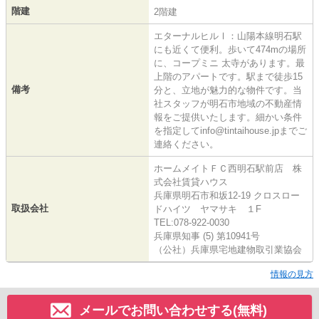
階建
2階建
エターナルヒルⅠ：山陽本線明石駅
にも近くて便利。歩いて474mの場所
に、コープミニ 太寺があります。最
上階のアパートです。駅まで徒歩15
備考
分と、立地が魅力的な物件です。当
社スタッフが明石市地域の不動産情
報をご提供いたします。細かい条件
を指定してinfo@tintaihouse.jpまでご
連絡ください。
ホームメイトＦＣ西明石駅前店 株
式会社賃貸ハウス
兵庫県明石市和坂12-19 クロスロー
取扱会社
ドハイツ ヤマサキ １F
TEL:078-922-0030
兵庫県知事 (5) 第10941号
（公社）兵庫県宅地建物取引業協会
情報の見方
メールでお問い合わせする(無料)