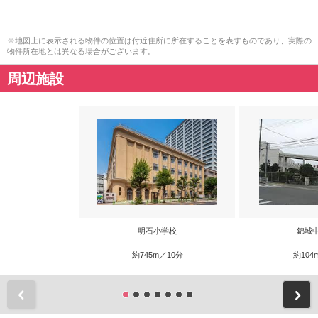
※地図上に表示される物件の位置は付近住所に所在することを表すものであり、実際の
物件所在地とは異なる場合がございます。
周辺施設
明石小学校
錦城
約745m／10分
約104
前