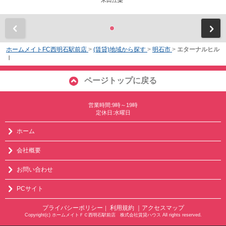
米田江梨
前
ホームメイトFC西明石駅前店
>
(賃貸)地域から探す
>
明石市
>
エターナルヒル
Ⅰ
ページトップに戻る
営業時間:9時～19時
定休日:水曜日
ホーム
会社概要
お問い合わせ
PCサイト
プライバシーポリシー
利用規約
｜アクセスマップ
｜
Copyright(c) ホームメイトＦＣ西明石駅前店 株式会社賃貸ハウス All rights reserved.