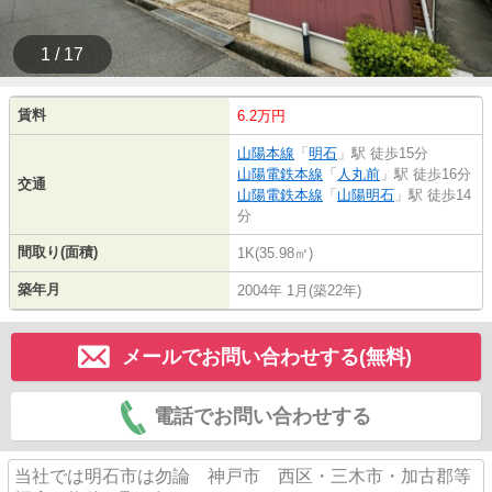
1 / 17
賃料
6.2万円
山陽本線
「
明石
」駅 徒歩15分
山陽電鉄本線
「
人丸前
」駅 徒歩16分
交通
山陽電鉄本線
「
山陽明石
」駅 徒歩14
分
間取り(面積)
1K(35.98㎡)
築年月
2004年 1月(築22年)
メールでお問い合わせする(無料)
電話でお問い合わせする
当社では明石市は勿論 神戸市 西区・三木市・加古郡等