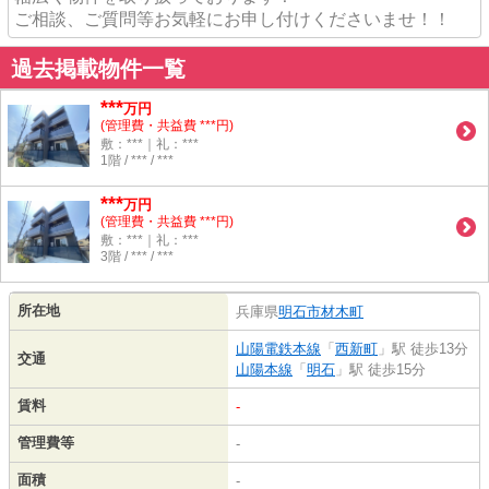
ご相談、ご質問等お気軽にお申し付けくださいませ！！
過去掲載物件一覧
***
万円
(管理費・共益費 ***円)
敷：***｜礼：***
1階 / *** / ***
***
万円
(管理費・共益費 ***円)
敷：***｜礼：***
3階 / *** / ***
所在地
兵庫県
明石市
材木町
山陽電鉄本線
「
西新町
」駅 徒歩13分
交通
山陽本線
「
明石
」駅 徒歩15分
賃料
-
管理費等
-
面積
-