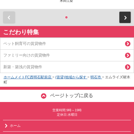
米田江梨
前
こだわり特集
ペット飼育可の賃貸物件
ファミリー向けの賃貸物件
新築・築浅の賃貸物件
ホームメイトFC西明石駅前店
>
(賃貸)地域から探す
>
明石市
>
エムライズ材木
町
ページトップに戻る
営業時間:9時～19時
定休日:水曜日
ホーム