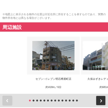
※地図上に表示される物件の位置は付近住所に所在することを表すものであり、実際の
物件所在地とは異なる場合がございます。
周辺施設
セブン−イレブン明石樽屋町店
久保みずきレデ
約418m／6分
約681
前