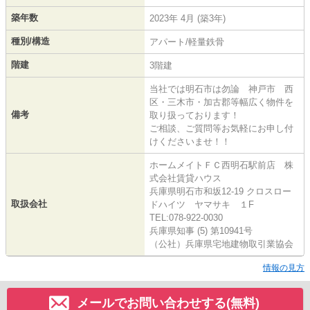
築年数
2023年 4月 (築3年)
種別/構造
アパート/軽量鉄骨
階建
3階建
当社では明石市は勿論 神戸市 西
区・三木市・加古郡等幅広く物件を
備考
取り扱っております！
ご相談、ご質問等お気軽にお申し付
けくださいませ！！
ホームメイトＦＣ西明石駅前店 株
式会社賃貸ハウス
兵庫県明石市和坂12-19 クロスロー
取扱会社
ドハイツ ヤマサキ １F
TEL:078-922-0030
兵庫県知事 (5) 第10941号
（公社）兵庫県宅地建物取引業協会
情報の見方
メールでお問い合わせする(無料)