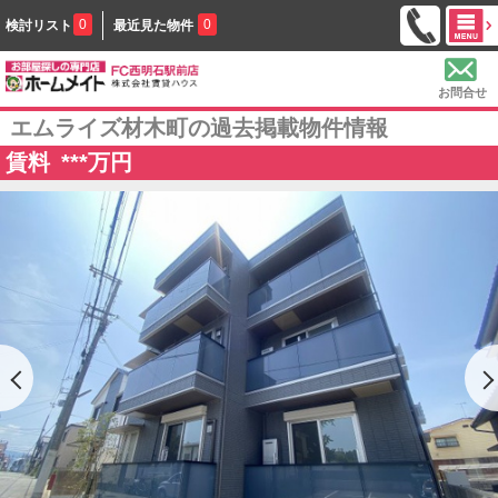
0
0
検討リスト
最近見た物件
お問合せ
エムライズ材木町の過去掲載物件情報
賃料
***
万円