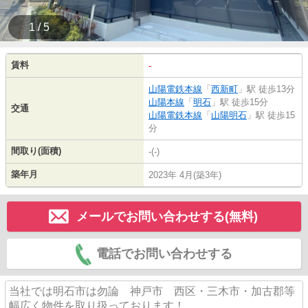
1 / 5
賃料
-
山陽電鉄本線
「
西新町
」駅 徒歩13分
山陽本線
「
明石
」駅 徒歩15分
交通
山陽電鉄本線
「
山陽明石
」駅 徒歩15
分
間取り(面積)
-(-)
築年月
2023年 4月(築3年)
メールでお問い合わせする(無料)
電話でお問い合わせする
当社では明石市は勿論 神戸市 西区・三木市・加古郡等
幅広く物件を取り扱っております！