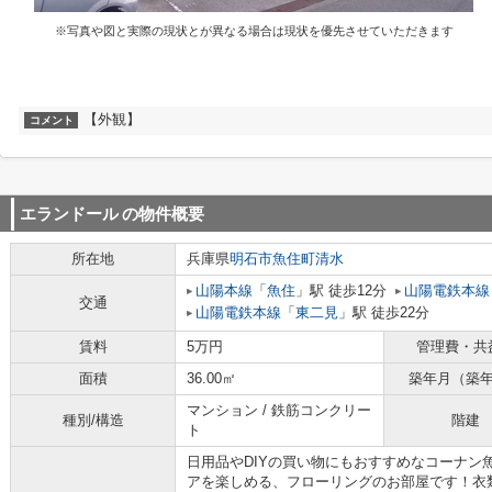
※写真や図と実際の現状とが異なる場合は現状を優先させていただきます
【外観】
コメント
エランドール
の物件概要
所在地
兵庫県
明石市
魚住町清水
山陽本線
「
魚住
」駅 徒歩12分
山陽電鉄本線
交通
山陽電鉄本線
「
東二見
」駅 徒歩22分
賃料
5万円
管理費・共
面積
36.00㎡
築年月（築
マンション / 鉄筋コンクリー
種別/構造
階建
ト
日用品やDIYの買い物にもおすすめなコーナン
アを楽しめる、フローリングのお部屋です！衣