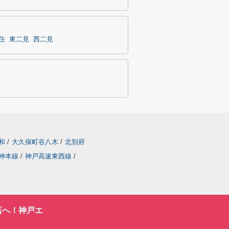
住
東二見
西二見
和
/
大久保町谷八木
/
北別府
神本線
/
神戸高速東西線
/
店へ！神戸エ