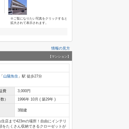
※ご覧になりたい写真をクリックすると
拡大されて表示されます。
情報の見方
【マンション】
「
山陽魚住
」駅 徒歩27分
益費
3,000円
年数）
1996年 10月 ( 築29年 )
3階建
魚住店まで423mの場所！自由にインテリ
類をたくさん収納できるクローゼットが