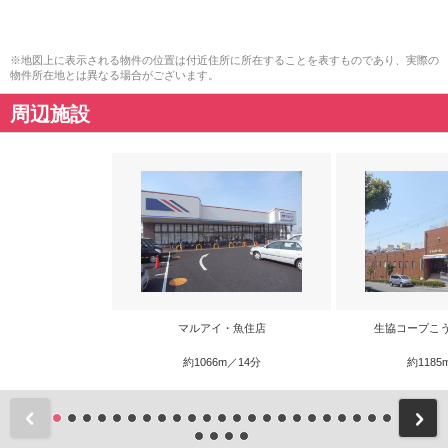
※地図上に表示される物件の位置は付近住所に所在することを表すものであり、実際の
物件所在地とは異なる場合がございます。
周辺施設
マルアイ・魚住店
生協コープこ
約1066m／14分
約1185
前