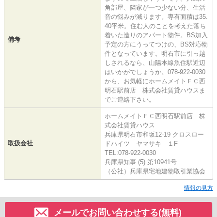
角部屋、隣家が一つ少ない分、生活
音の悩みが減ります。専有面積は35.
40平米。住む人のことを考えた落ち
着いた造りのアパート物件。BS加入
備考
予定の方にうってつけの、BS対応物
件となっています。明石市に引っ越
しされるなら、山陽本線魚住駅近辺
はいかがでしょうか。078-922-0030
から、お気軽にホームメイトＦＣ西
明石駅前店 株式会社賃貸ハウスま
でご連絡下さい。
ホームメイトＦＣ西明石駅前店 株
式会社賃貸ハウス
兵庫県明石市和坂12-19 クロスロー
取扱会社
ドハイツ ヤマサキ １F
TEL:078-922-0030
兵庫県知事 (5) 第10941号
（公社）兵庫県宅地建物取引業協会
情報の見方
メールでお問い合わせする(無料)