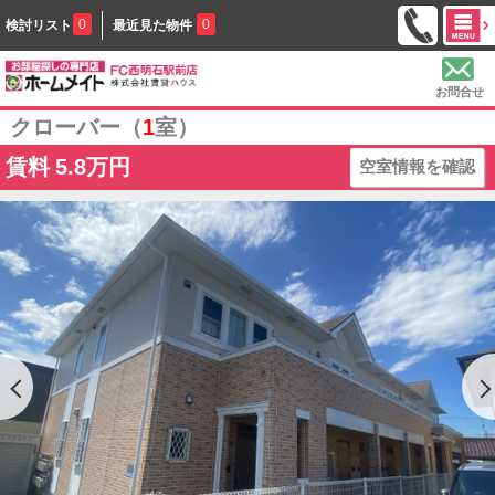
0
0
検討リスト
最近見た物件
お問合せ
クローバー（
1
室）
賃料
5.8万円
空室情報を確認