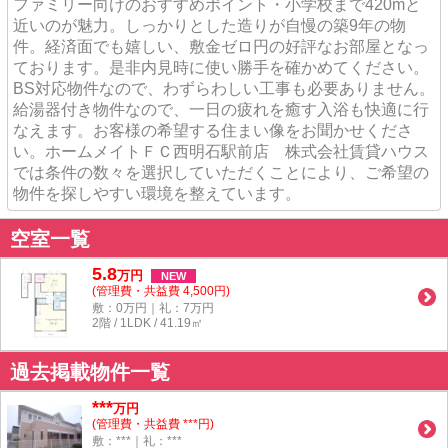
ファミリー向けのおすすめポイント・小学校まで420mと
近いのが魅力。しっかりとした造りが自慢の築9年の物
件。経済面でも嬉しい、敷金ゼロ円の好評なお部屋となっ
ております。是非内見時に使い勝手を確かめてください。
BS対応物件なので、わずらわしい工事も必要ありません。
給湯器付き物件なので、一日の疲れを癒す入浴も快適に行
なえます。お客様の希望する住まい像をお聞かせくださ
い。ホームメイトＦＣ西明石駅前店 株式会社賃貸ハウス
では条件の数々を選択していただくことにより、ご希望の
物件を探しやすい環境を整えています。
空室一覧
5.8
万
円
NEW
(管理費・共益費 4,500円)
敷：0万円｜礼：7万円
2階 / 1LDK / 41.19㎡
過去掲載物件一覧
***
万円
(管理費・共益費 ***円)
敷：***｜礼：***