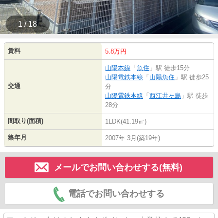
1 / 18
賃料
5.8万円
山陽本線
「
魚住
」駅 徒歩15分
山陽電鉄本線
「
山陽魚住
」駅 徒歩25
交通
分
山陽電鉄本線
「
西江井ヶ島
」駅 徒歩
28分
間取り(面積)
1LDK(41.19㎡)
築年月
2007年 3月(築19年)
メールでお問い合わせする(無料)
電話でお問い合わせする