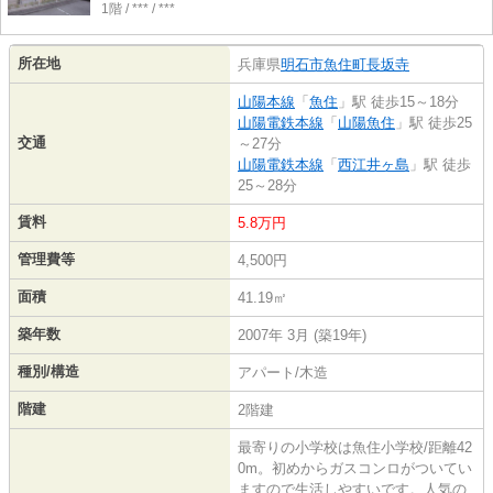
1階 / *** / ***
所在地
兵庫県
明石市
魚住町長坂寺
山陽本線
「
魚住
」駅 徒歩15～18分
山陽電鉄本線
「
山陽魚住
」駅 徒歩25
交通
～27分
山陽電鉄本線
「
西江井ヶ島
」駅 徒歩
25～28分
賃料
5.8万円
管理費等
4,500円
面積
41.19㎡
築年数
2007年 3月 (築19年)
種別/構造
アパート/木造
階建
2階建
最寄りの小学校は魚住小学校/距離42
0m。初めからガスコンロがついてい
ますので生活しやすいです。人気の