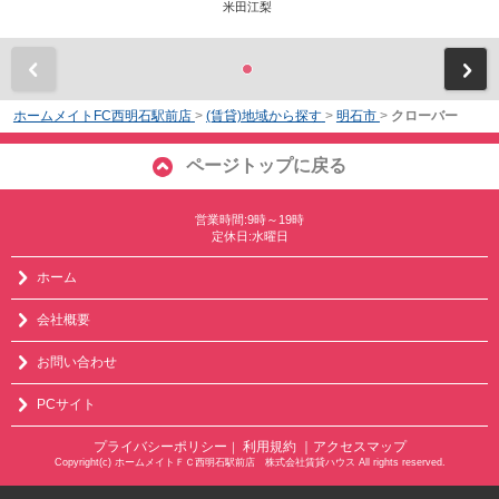
米田江梨
前
ホームメイトFC西明石駅前店
>
(賃貸)地域から探す
>
明石市
>
クローバー
ページトップに戻る
営業時間:9時～19時
定休日:水曜日
ホーム
会社概要
お問い合わせ
PCサイト
プライバシーポリシー
利用規約
｜アクセスマップ
｜
Copyright(c) ホームメイトＦＣ西明石駅前店 株式会社賃貸ハウス All rights reserved.