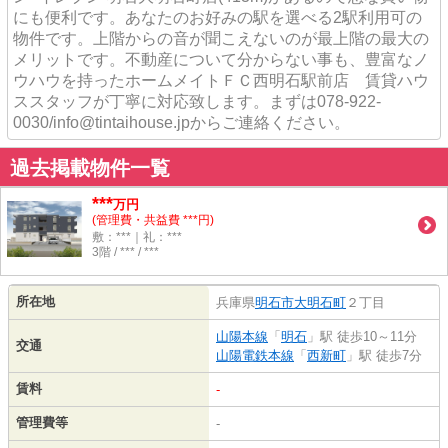
にも便利です。あなたのお好みの駅を選べる2駅利用可の
物件です。上階からの音が聞こえないのが最上階の最大の
メリットです。不動産について分からない事も、豊富なノ
ウハウを持ったホームメイトＦＣ西明石駅前店 賃貸ハウ
ススタッフが丁寧に対応致します。まずは078-922-
0030/info@tintaihouse.jpからご連絡ください。
過去掲載物件一覧
***
万円
(管理費・共益費 ***円)
敷：***｜礼：***
3階 / *** / ***
所在地
兵庫県
明石市
大明石町
２丁目
山陽本線
「
明石
」駅 徒歩10～11分
交通
山陽電鉄本線
「
西新町
」駅 徒歩7分
賃料
-
管理費等
-