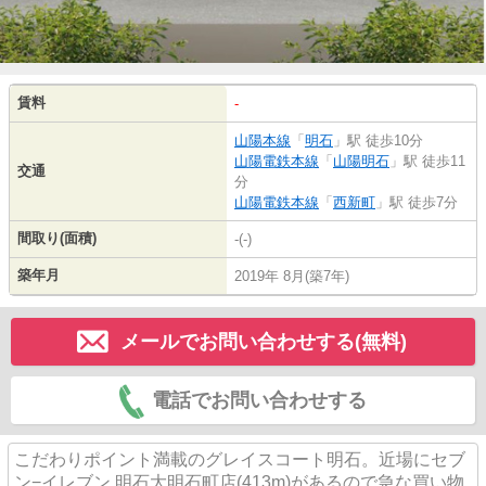
賃料
-
山陽本線
「
明石
」駅 徒歩10分
山陽電鉄本線
「
山陽明石
」駅 徒歩11
交通
分
山陽電鉄本線
「
西新町
」駅 徒歩7分
間取り(面積)
-(-)
築年月
2019年 8月(築7年)
メールでお問い合わせする(無料)
電話でお問い合わせする
こだわりポイント満載のグレイスコート明石。近場にセブ
ン−イレブン 明石大明石町店(413m)があるので急な買い物