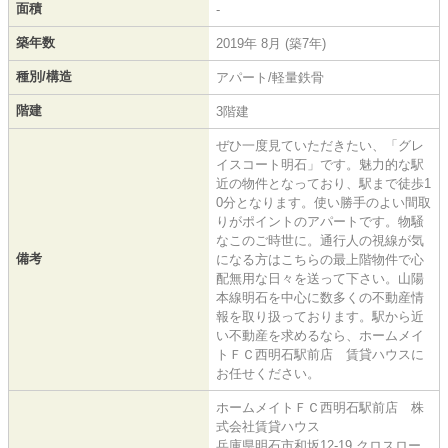
面積
-
築年数
2019年 8月 (築7年)
種別/構造
アパート/軽量鉄骨
階建
3階建
ぜひ一度見ていただきたい、「グレ
イスコート明石」です。魅力的な駅
近の物件となっており、駅まで徒歩1
0分となります。使い勝手のよい間取
りがポイントのアパートです。物騒
なこのご時世に。通行人の視線が気
備考
になる方はこちらの最上階物件で心
配無用な日々を送って下さい。山陽
本線明石を中心に数多くの不動産情
報を取り扱っております。駅から近
い不動産を求めるなら、ホームメイ
トＦＣ西明石駅前店 賃貸ハウスに
お任せください。
ホームメイトＦＣ西明石駅前店 株
式会社賃貸ハウス
兵庫県明石市和坂12-19 クロスロー