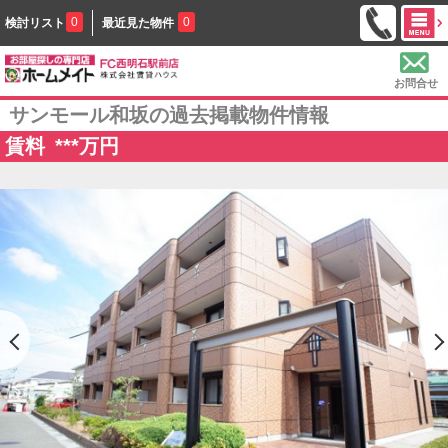
0
0
検討リスト
最近見た物件
お問合せ
サンモール和坂の過去掲載物件情報
賃料
***
万円