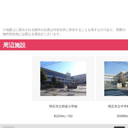
※地図上に表示される物件の位置は付近住所に所在することを表すものであり、実際の
物件所在地とは異なる場合がございます。
周辺施設
明石市立和坂小学校
明石市立中学
約224m／3分
約998