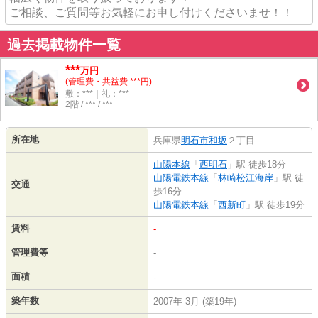
ご相談、ご質問等お気軽にお申し付けくださいませ！！
過去掲載物件一覧
***
万円
(管理費・共益費 ***円)
敷：***｜礼：***
2階 / *** / ***
所在地
兵庫県
明石市
和坂
２丁目
山陽本線
「
西明石
」駅 徒歩18分
山陽電鉄本線
「
林崎松江海岸
」駅 徒
交通
歩16分
山陽電鉄本線
「
西新町
」駅 徒歩19分
賃料
-
管理費等
-
面積
-
築年数
2007年 3月 (築19年)