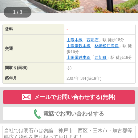
1 / 3
賃料
-
山陽本線
「
西明石
」駅 徒歩18分
山陽電鉄本線
「
林崎松江海岸
」駅 徒
交通
歩16分
山陽電鉄本線
「
西新町
」駅 徒歩19分
間取り(面積)
-(-)
築年月
2007年 3月(築19年)
メールでお問い合わせする(無料)
電話でお問い合わせする
当社では明石市は勿論 神戸市 西区・三木市・加古郡等
幅広く物件を取り扱っております！