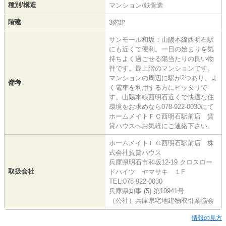
種別/構造
マンション/鉄骨造
階建
3階建
サンモール和坂：山陽本線西明石駅
にも近くて便利。一日の始まりを気
持ちよく過ごせる陽当たりの良い物
件です。最上階のマンションです。
マンションの周辺に駅が2つあり、よ
備考
く電車を利用する方にピッタリで
す。山陽本線西明石近くで快適な住
環境をお求めなら078-922-0030にて
ホームメイトＦＣ西明石駅前店 賃
貸ハウスへお気軽にご連絡下さい。
ホームメイトＦＣ西明石駅前店 株
式会社賃貸ハウス
兵庫県明石市和坂12-19 クロスロー
取扱会社
ドハイツ ヤマサキ １F
TEL:078-922-0030
兵庫県知事 (5) 第10941号
（公社）兵庫県宅地建物取引業協会
情報の見方