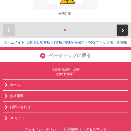
米田江梨
前
ホームメイトFC西明石駅前店
>
(賃貸)地域から探す
>
明石市
>
サンモール和坂
ページトップに戻る
営業時間:9時～19時
定休日:水曜日
ホーム
会社概要
お問い合わせ
PCサイト
プライバシーポリシー
利用規約
｜アクセスマップ
｜