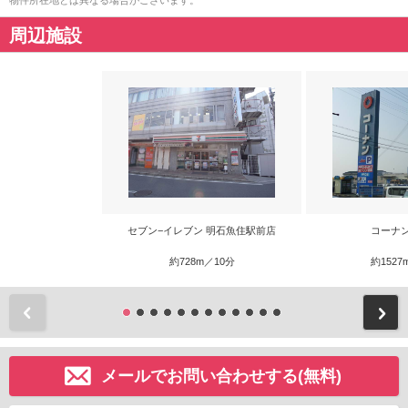
物件所在地とは異なる場合がございます。
周辺施設
セブン−イレブン 明石魚住駅前店
コーナ
約728m／10分
約1527
前
メールでお問い合わせする(無料)