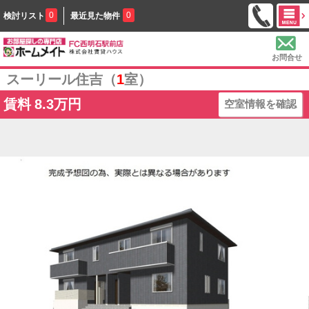
0
0
検討リスト
最近見た物件
お問合せ
スーリール住吉（
1
室）
賃料
8.3万円
空室情報を確認