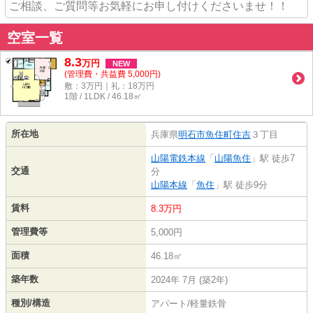
ご相談、ご質問等お気軽にお申し付けくださいませ！！
空室一覧
8.3
万
円
NEW
(管理費・共益費 5,000円)
敷：3万円｜礼：18万円
1階 / 1LDK / 46.18㎡
所在地
兵庫県
明石市
魚住町住吉
３丁目
山陽電鉄本線
「
山陽魚住
」駅 徒歩7
交通
分
山陽本線
「
魚住
」駅 徒歩9分
賃料
8.3万円
管理費等
5,000円
面積
46.18㎡
築年数
2024年 7月 (築2年)
種別/構造
アパート/軽量鉄骨