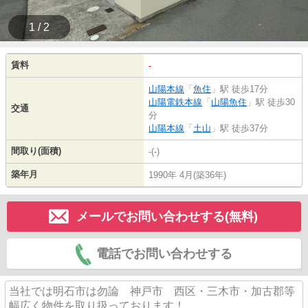
1 / 2
賃料
-
山陽本線
「
魚住
」駅 徒歩17分
山陽電鉄本線
「
山陽魚住
」駅 徒歩30
交通
分
山陽本線
「
土山
」駅 徒歩37分
間取り(面積)
-(-)
築年月
1990年 4月(築36年)
メールでお問い合わせする(無料)
電話でお問い合わせする
当社では明石市は勿論 神戸市 西区・三木市・加古郡等
幅広く物件を取り扱っております！