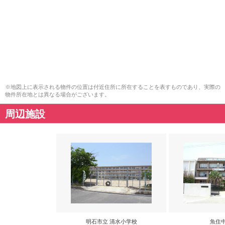
※地図上に表示される物件の位置は付近住所に所在することを表すものであり、実際の
物件所在地とは異なる場合がございます。
周辺施設
明石市立 清水小学校
魚住