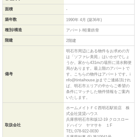
面積
-
築年数
1990年 4月 (築36年)
種別/構造
アパート/軽量鉄骨
階建
2階建
明石市周辺にある物件をお求めの方
は「ソファレ美苑」はいかがでしょ
うか。家から431mの場所に清水郵便
局があります。最上階のアパートで
備考
す。こちらの物件はアパートです。i
nfo@tintaihouse.jpまでご連絡頂けれ
ば、明石市エリアの中からご希望の
条件にマッチした物件情報をご案内
いたします。
ホームメイトＦＣ西明石駅前店 株
式会社賃貸ハウス
兵庫県明石市和坂12-19 クロスロー
取扱会社
ドハイツ ヤマサキ １F
TEL:078-922-0030
兵庫県知事 (5) 第10941号