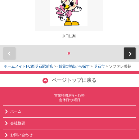
米田江梨
前
ホームメイトFC西明石駅前店
>
(賃貸)地域から探す
>
明石市
>
ソファレ美苑
ページトップに戻る
営業時間:9時～19時
定休日:水曜日
ホーム
会社概要
お問い合わせ