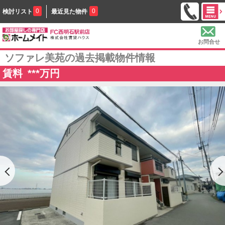
0
0
検討リスト
最近見た物件
お問合せ
ソファレ美苑の過去掲載物件情報
賃料
***
万円