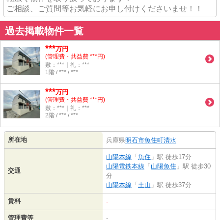
ご相談、ご質問等お気軽にお申し付けくださいませ！！
過去掲載物件一覧
***
万円
(管理費・共益費 ***円)
敷：***｜礼：***
1階 / *** / ***
***
万円
(管理費・共益費 ***円)
敷：***｜礼：***
2階 / *** / ***
所在地
兵庫県
明石市
魚住町清水
山陽本線
「
魚住
」駅 徒歩17分
山陽電鉄本線
「
山陽魚住
」駅 徒歩30
交通
分
山陽本線
「
土山
」駅 徒歩37分
賃料
-
管理費等
-