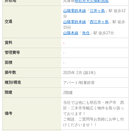
所在地
兵庫県
明石市
大久保町西島
山陽電鉄本線
「
江井ヶ島
」駅 徒歩12
分
交通
山陽電鉄本線
「
西江井ヶ島
」駅 徒歩
15分
山陽本線
「
魚住
」駅 徒歩27分
賃料
-
管理費等
-
面積
-
築年数
2025年 2月 (築1年)
種別/構造
アパート/軽量鉄骨
階建
2階建
当社では他にも明石市・神戸市 西
区・三木市等幅広く物件を取り扱っ
備考
ております！
ご相談、ご質問等お気軽にお申し付
けくださいませ！！