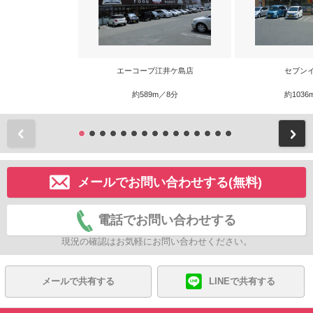
エーコープ江井ケ島店
セブン
約589m／8分
約1036
前
メールでお問い合わせする(無料)
電話でお問い合わせする
現況の確認はお気軽にお問い合わせください。
メールで共有する
LINEで共有する