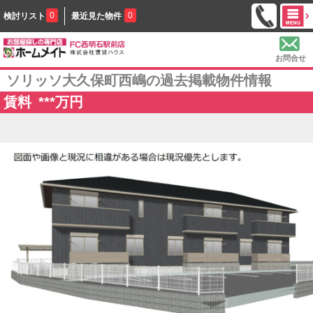
0
0
検討リスト
最近見た物件
お問合せ
ソリッソ大久保町西嶋の過去掲載物件情報
賃料
***
万円