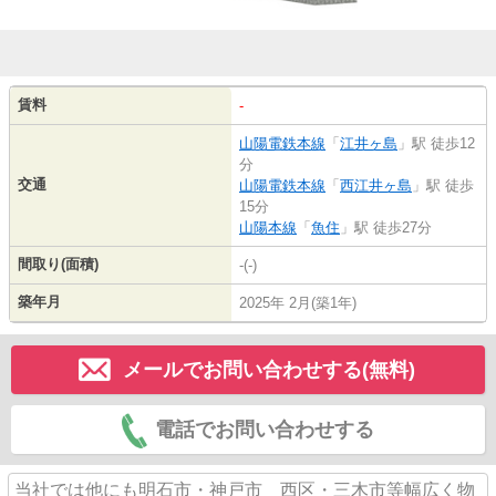
賃料
-
山陽電鉄本線
「
江井ヶ島
」駅 徒歩12
分
交通
山陽電鉄本線
「
西江井ヶ島
」駅 徒歩
15分
山陽本線
「
魚住
」駅 徒歩27分
間取り(面積)
-(-)
築年月
2025年 2月(築1年)
メールでお問い合わせする(無料)
電話でお問い合わせする
当社では他にも明石市・神戸市 西区・三木市等幅広く物