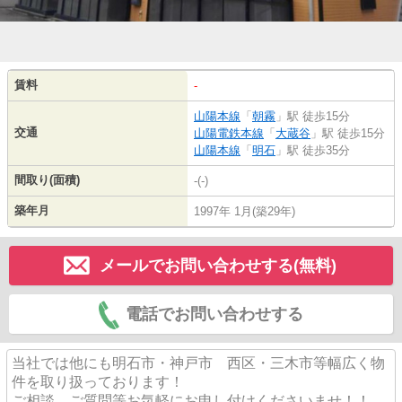
賃料
-
山陽本線
「
朝霧
」駅 徒歩15分
交通
山陽電鉄本線
「
大蔵谷
」駅 徒歩15分
山陽本線
「
明石
」駅 徒歩35分
間取り(面積)
-(-)
築年月
1997年 1月(築29年)
メールでお問い合わせする(無料)
電話でお問い合わせする
当社では他にも明石市・神戸市 西区・三木市等幅広く物
件を取り扱っております！
ご相談、ご質問等お気軽にお申し付けくださいませ！！