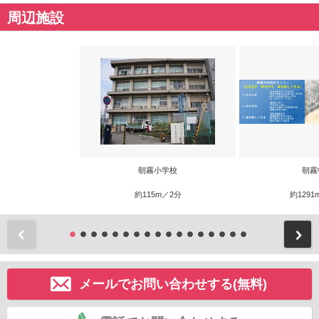
周辺施設
朝霧小学校
朝霧
約115m／2分
約1291
前
メールでお問い合わせする(無料)