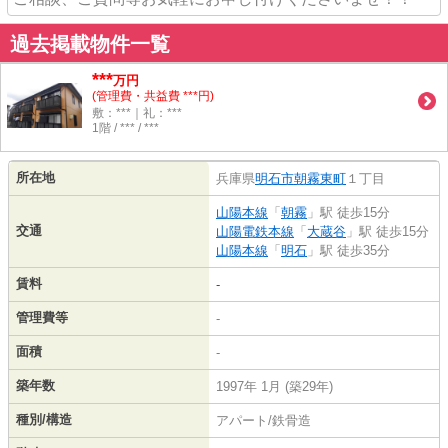
過去掲載物件一覧
***
万円
(管理費・共益費 ***円)
敷：***｜礼：***
1階 / *** / ***
所在地
兵庫県
明石市
朝霧東町
１丁目
山陽本線
「
朝霧
」駅 徒歩15分
交通
山陽電鉄本線
「
大蔵谷
」駅 徒歩15分
山陽本線
「
明石
」駅 徒歩35分
賃料
-
管理費等
-
面積
-
築年数
1997年 1月 (築29年)
種別/構造
アパート/鉄骨造