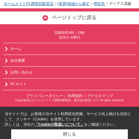
ホームメイトFC西明石駅前店
>
(賃貸)地域から探す
>
明石市
>
ディアス花森
ページトップに戻る
営業時間:9時～19時
定休日:水曜日
ホーム
会社概要
お問い合わせ
PCサイト
プライバシーポリシー
利用規約
｜アクセスマップ
｜
Copyright(c) ホームメイトＦＣ西明石駅前店 株式会社賃貸ハウス All rights reserved.
当サイトでは、お客様の当サイト利用状況把握、サービス向上検討を目的と
して、クッキー（Cookie）を使用しています。
詳しくは、当社の
「Cookieの取扱いについて」
をご確認ください。
閉じる