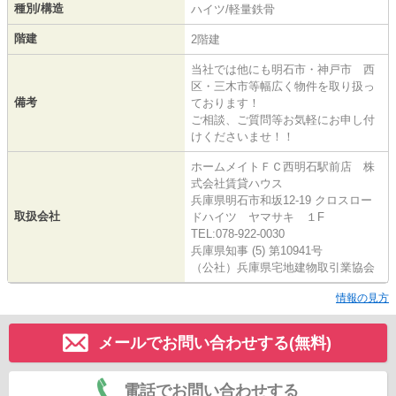
種別/構造
ハイツ/軽量鉄骨
階建
2階建
当社では他にも明石市・神戸市 西
区・三木市等幅広く物件を取り扱っ
備考
ております！
ご相談、ご質問等お気軽にお申し付
けくださいませ！！
ホームメイトＦＣ西明石駅前店 株
式会社賃貸ハウス
兵庫県明石市和坂12-19 クロスロー
取扱会社
ドハイツ ヤマサキ １F
TEL:078-922-0030
兵庫県知事 (5) 第10941号
（公社）兵庫県宅地建物取引業協会
情報の見方
メールでお問い合わせする(無料)
電話でお問い合わせする