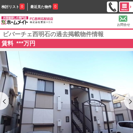
0
0
検討リスト
最近見た物件
お問合せ
ビバーチェ西明石の過去掲載物件情報
賃料
***
万円