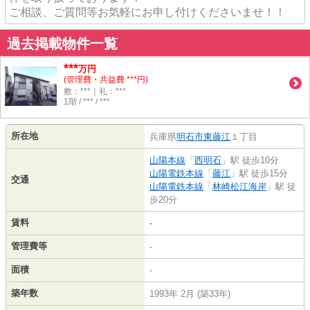
ご相談、ご質問等お気軽にお申し付けくださいませ！！
過去掲載物件一覧
***
万円
(管理費・共益費 ***円)
敷：***｜礼：***
1階 / *** / ***
所在地
兵庫県
明石市
東藤江
１丁目
山陽本線
「
西明石
」駅 徒歩10分
山陽電鉄本線
「
藤江
」駅 徒歩15分
交通
山陽電鉄本線
「
林崎松江海岸
」駅 徒
歩20分
賃料
-
管理費等
-
面積
-
築年数
1993年 2月 (築33年)