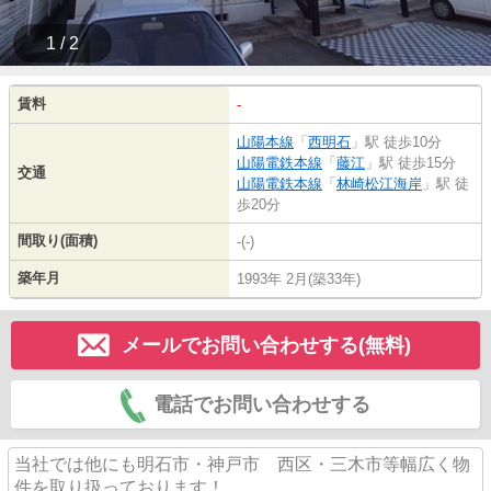
1 / 2
賃料
-
山陽本線
「
西明石
」駅 徒歩10分
山陽電鉄本線
「
藤江
」駅 徒歩15分
交通
山陽電鉄本線
「
林崎松江海岸
」駅 徒
歩20分
間取り(面積)
-(-)
築年月
1993年 2月(築33年)
メールでお問い合わせする(無料)
電話でお問い合わせする
当社では他にも明石市・神戸市 西区・三木市等幅広く物
件を取り扱っております！