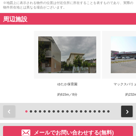
※地図上に表示される物件の位置は付近住所に所在することを表すものであり、実際の
物件所在地とは異なる場合がございます。
周辺施設
ゆたか保育園
マックスバリ
約615m／8分
約232
前
メールでお問い合わせする(無料)