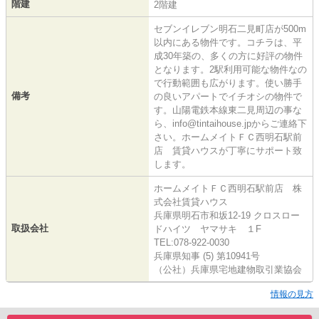
階建
2階建
セブンイレブン明石二見町店が500m
以内にある物件です。コチラは、平
成30年築の、多くの方に好評の物件
となります。2駅利用可能な物件なの
で行動範囲も広がります。使い勝手
備考
の良いアパートでイチオシの物件で
す。山陽電鉄本線東二見周辺の事な
ら、info@tintaihouse.jpからご連絡下
さい。ホームメイトＦＣ西明石駅前
店 賃貸ハウスが丁寧にサポート致
します。
ホームメイトＦＣ西明石駅前店 株
式会社賃貸ハウス
兵庫県明石市和坂12-19 クロスロー
取扱会社
ドハイツ ヤマサキ １F
TEL:078-922-0030
兵庫県知事 (5) 第10941号
（公社）兵庫県宅地建物取引業協会
情報の見方