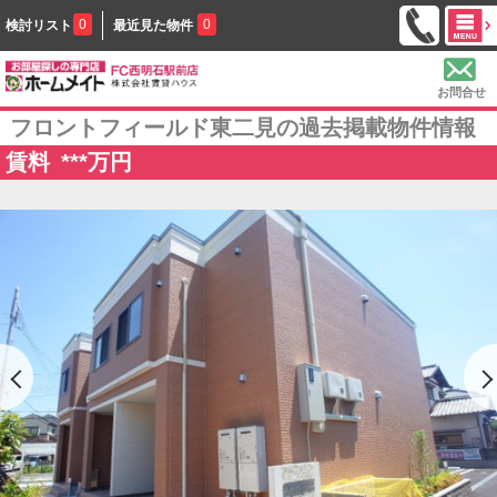
0
0
検討リスト
最近見た物件
お問合せ
フロントフィールド東二見の過去掲載物件情報
賃料
***
万円