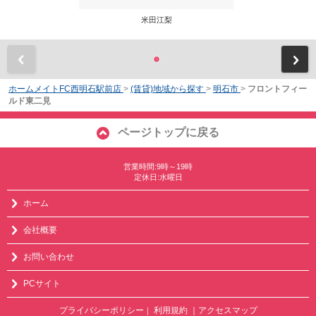
米田江梨
前
ホームメイトFC西明石駅前店
>
(賃貸)地域から探す
>
明石市
>
フロントフィー
ルド東二見
ページトップに戻る
営業時間:9時～19時
定休日:水曜日
ホーム
会社概要
お問い合わせ
PCサイト
プライバシーポリシー
利用規約
｜アクセスマップ
｜