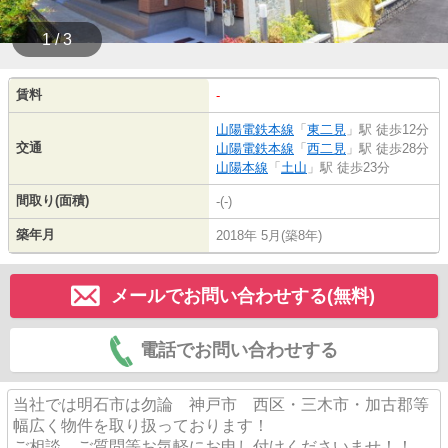
1 / 3
賃料
-
山陽電鉄本線
「
東二見
」駅 徒歩12分
交通
山陽電鉄本線
「
西二見
」駅 徒歩28分
山陽本線
「
土山
」駅 徒歩23分
間取り(面積)
-(-)
築年月
2018年 5月(築8年)
メールでお問い合わせする(無料)
電話でお問い合わせする
当社では明石市は勿論 神戸市 西区・三木市・加古郡等
幅広く物件を取り扱っております！
ご相談、ご質問等お気軽にお申し付けくださいませ！！