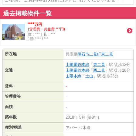
過去掲載物件一覧
***
万円
(管理費・共益費 ***円)
敷：***｜礼：***
1階 / *** / ***
所在地
兵庫県
明石市
二見町東二見
山陽電鉄本線
「
東二見
」駅 徒歩12分
交通
山陽電鉄本線
「
西二見
」駅 徒歩28分
山陽本線
「
土山
」駅 徒歩23分
賃料
-
管理費等
-
面積
-
築年数
2018年 5月 (築8年)
種別/構造
アパート/木造