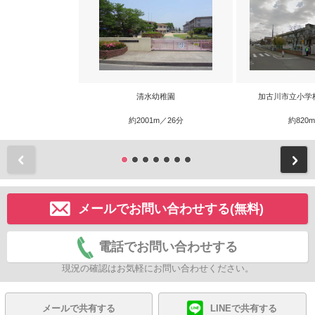
清水幼稚園
加古川市立小学
約2001m／26分
約820
前
メールでお問い合わせする(無料)
電話でお問い合わせする
現況の確認はお気軽にお問い合わせください。
メールで共有する
LINEで共有する