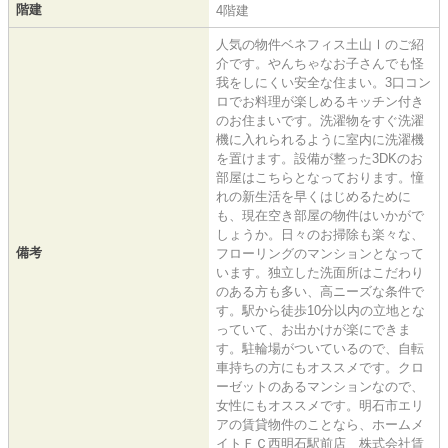
階建
4階建
人気の物件ベネフィス土山Ⅰのご紹
介です。やんちゃなお子さんでも怪
我をしにくい安全な住まい。3口コン
ロでお料理が楽しめるキッチン付き
のお住まいです。洗濯物をすぐ洗濯
機に入れられるように室内に洗濯機
を置けます。設備が整った3DKのお
部屋はこちらとなっております。憧
れの新生活を早くはじめるために
も、現在空き部屋の物件はいかがで
しょうか。日々のお掃除も楽々な、
備考
フローリングのマンションとなって
います。独立した洗面所はこだわり
のある方も多い、高ニーズな条件で
す。駅から徒歩10分以内の立地とな
っていて、お出かけが楽にできま
す。駐輪場がついているので、自転
車持ちの方にもオススメです。クロ
ーゼットのあるマンションなので、
女性にもオススメです。明石市エリ
アの賃貸物件のことなら、ホームメ
イトＦＣ西明石駅前店 株式会社賃