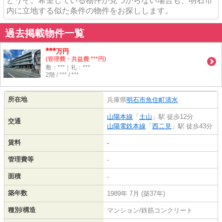
どうぞ。希望している物件が見つからない場合も、明石市
内に立地する似た条件の物件をお探しします。
過去掲載物件一覧
***
万円
(管理費・共益費 ***円)
敷：***｜礼：***
2階 / *** / ***
所在地
兵庫県
明石市
魚住町清水
山陽本線
「
土山
」駅 徒歩12分
交通
山陽電鉄本線
「
西二見
」駅 徒歩43分
賃料
-
管理費等
-
面積
-
築年数
1989年 7月 (築37年)
種別/構造
マンション/鉄筋コンクリート