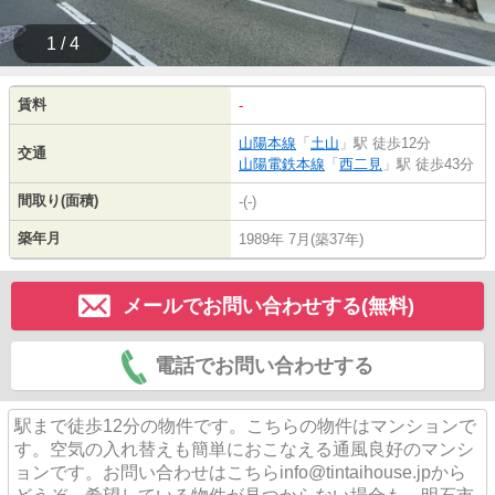
1 / 4
賃料
-
山陽本線
「
土山
」駅 徒歩12分
交通
山陽電鉄本線
「
西二見
」駅 徒歩43分
間取り(面積)
-(-)
築年月
1989年 7月(築37年)
メールでお問い合わせする(無料)
電話でお問い合わせする
駅まで徒歩12分の物件です。こちらの物件はマンションで
す。空気の入れ替えも簡単におこなえる通風良好のマンシ
ョンです。お問い合わせはこちらinfo@tintaihouse.jpから