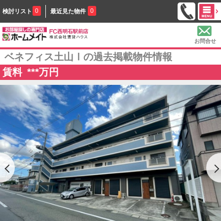
0
0
検討リスト
最近見た物件
お問合せ
ベネフィス土山Ⅰの過去掲載物件情報
賃料
***
万円