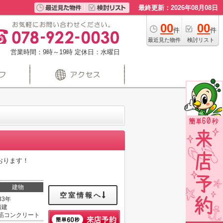
最終更新：2026年08月08日
00
00
件
件
最近見た物件
検討リスト
営業時間：9時～19時
定休日：水曜日
おります！
建物
空室情報へ
33年
階建
筋コンクリート