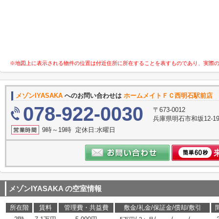
※地図上に表示される物件の位置は付近住所に所在することを表すものであり、実際
メゾンIYASAKA
へのお問い合わせは
ホームメイトＦＣ西明石駅前店
078-922-0030
〒673-0012
兵庫県明石市和坂12-
9時～19時 定休日:水曜日
メゾンIYASAKA
の空室情報
所在階
賃料
管理費・共益費
敷金/礼金/保証金/償却/敷引