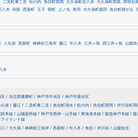
水
二見町東二見
松の内
魚住町西岡
大久保町谷八木
大久保町西島
西明石
町八木
和坂
西新町
王子
硯町
上ノ丸
鳥羽
大久保町森田
魚住町錦が丘
谷
人丸前
西新町
林崎松江海岸
藤江
中八木
江井ヶ島
西江井ヶ島
山陽魚
八木
西区
/
加古郡播磨町
/
神戸市中央区
/
神戸市垂水区
小久保
/
藤江
/
二見町東二見
/
魚住町清水
/
松の内
/
魚住町西岡
/
伊川谷町潤
電鉄本線
/
山陽新幹線
/
神戸市西神・山手線
/
東海道本線
/
阪急神戸本線
/
阪
トアイランド線
藤江
/
大久保
/
林崎松江海岸
/
西新町
/
中八木
/
魚住
/
伊川谷
/
山陽魚住