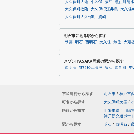
大久保町大窪
小久保
藤江
魚住町清
大久保町松陰
大久保町江井島
大久保
大久保町大久保町
貴崎
明石市にある駅から探す
朝霧
明石
西明石
大久保
魚住
大蔵
メゾンIYASAKA周辺の駅から探す
西明石
林崎松江海岸
藤江
西新町
中
市区町村から探す
明石市
/
神戸市
町名から探す
大久保町大窪
/
路線から探す
山陽本線
/
山陽
神戸新交通ポー
駅から探す
明石
/
西明石
/