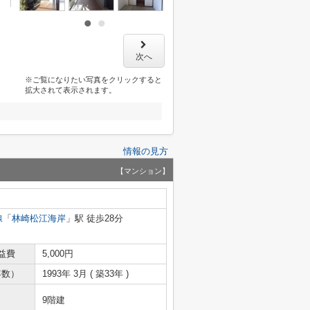
次へ
※ご覧になりたい写真をクリックすると
拡大されて表示されます。
情報の見方
【マンション】
線
「
林崎松江海岸
」駅 徒歩28分
益費
5,000円
年数）
1993年 3月 ( 築33年 )
9階建