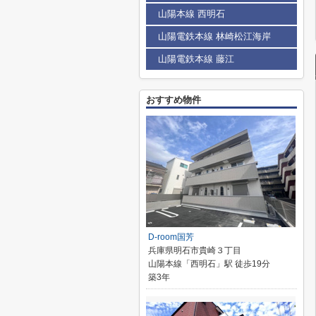
山陽本線 西明石
山陽電鉄本線 林崎松江海岸
山陽電鉄本線 藤江
おすすめ物件
D-room国芳
兵庫県明石市貴崎３丁目
山陽本線「西明石」駅 徒歩19分
築3年