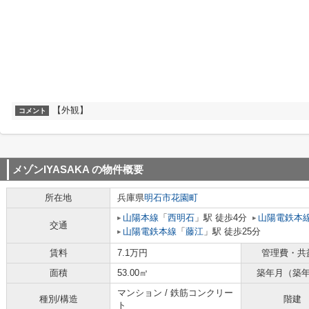
【外観】
コメント
メゾンIYASAKA
の物件概要
所在地
兵庫県
明石市
花園町
山陽本線
「
西明石
」駅 徒歩4分
山陽電鉄本
交通
山陽電鉄本線
「
藤江
」駅 徒歩25分
賃料
7.1万円
管理費・共
面積
53.00㎡
築年月（築
マンション / 鉄筋コンクリー
種別/構造
階建
ト