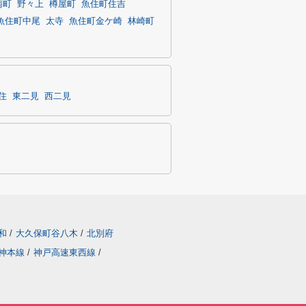
南町
野々上
樽屋町
魚住町住吉
魚住町中尾
太寺
魚住町金ケ崎
林崎町
住
東二見
西二見
和
/
大久保町谷八木
/
北別府
神本線
/
神戸高速東西線
/