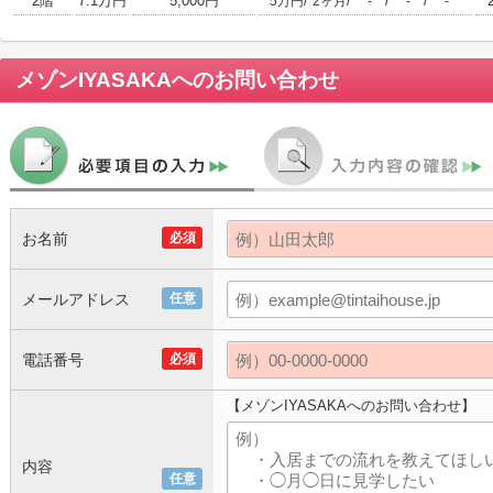
2階
7.1万円
5,000円
/
/
/
/
5万円
2ヶ月
-
-
-
メゾンIYASAKA
へのお問い合わせ
お名前
必須
メールアドレス
任意
電話番号
必須
【メゾンIYASAKAへのお問い合わせ】
内容
任意