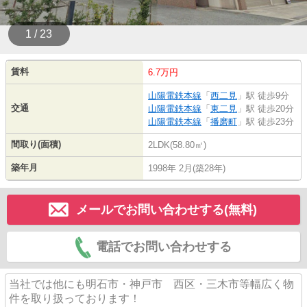
1 / 23
賃料
6.7万円
山陽電鉄本線
「
西二見
」駅 徒歩9分
交通
山陽電鉄本線
「
東二見
」駅 徒歩20分
山陽電鉄本線
「
播磨町
」駅 徒歩23分
間取り(面積)
2LDK(58.80㎡)
築年月
1998年 2月(築28年)
メールでお問い合わせする(無料)
電話でお問い合わせする
当社では他にも明石市・神戸市 西区・三木市等幅広く物
件を取り扱っております！