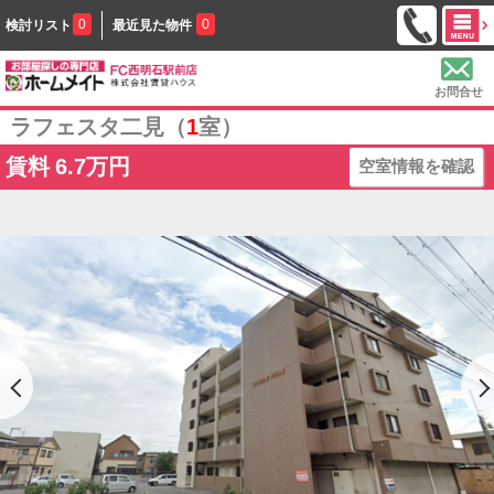
0
0
検討リスト
最近見た物件
お問合せ
ラフェスタ二見（
1
室）
賃料
6.7万円
空室情報を確認