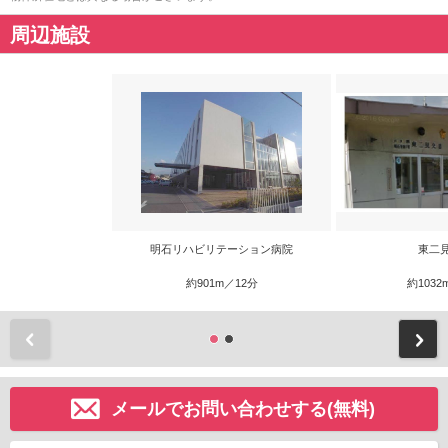
周辺施設
明石リハビリテーション病院
東二
約901m／12分
約1032
前
メールでお問い合わせする(無料)