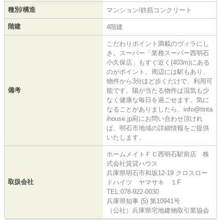
種別/構造
マンション/鉄筋コンクリート
階建
4階建
こだわりポイント満載のヴィラにし
き。スーパー「業務スーパー西明石
小久保店」もすぐ近く(403m)にある
のがポイント。周辺には駅もあり、
物件から3分ほど歩くだけで、利用可
備考
能です。陽が当たる物件は湿気も少
なく健康な毎日を過ごせます。気に
なることがありましたら、info@tinta
ihouse.jp宛にお問い合わせ頂けれ
ば、明石市地域の詳細情報をご提供
いたします。
ホームメイトＦＣ西明石駅前店 株
式会社賃貸ハウス
兵庫県明石市和坂12-19 クロスロー
取扱会社
ドハイツ ヤマサキ １F
TEL:078-922-0030
兵庫県知事 (5) 第10941号
（公社）兵庫県宅地建物取引業協会