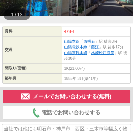
1 / 13
賃料
4万円
山陽本線
「
西明石
」駅 徒歩3分
山陽電鉄本線
「
藤江
」駅 徒歩17分
交通
山陽電鉄本線
「
林崎松江海岸
」駅 徒
歩30分
間取り(面積)
1K(21.00㎡)
築年月
1985年 3月(築41年)
メールでお問い合わせする(無料)
電話でお問い合わせする
当社では他にも明石市・神戸市 西区・三木市等幅広く物