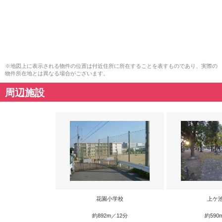
※地図上に表示される物件の位置は付近住所に所在することを表すものであり、実際の
物件所在地とは異なる場合がございます。
周辺施設
花園小学校
上ケ
約892m／12分
約590