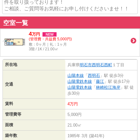
件を取り扱っております！
ご相談、ご質問等お気軽にお申し付けくださいませ！！
空室一覧
4
万
円
NEW
(管理費・共益費 5,000円)
敷：0ヶ月｜礼：1ヶ月
3階 / 1K / 21.00㎡
所在地
兵庫県
明石市
西明石西町
１丁目
山陽本線
「
西明石
」駅 徒歩3分
山陽電鉄本線
「
藤江
」駅 徒歩17分
交通
山陽電鉄本線
「
林崎松江海岸
」駅 徒
歩30分
賃料
4万円
管理費等
5,000円
面積
21.00㎡
築年数
1985年 3月 (築41年)