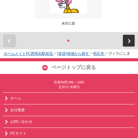
米田江梨
前
ホームメイトFC西明石駅前店
>
(賃貸)地域から探す
>
明石市
>
ヴィラにしき
ページトップに戻る
営業時間:9時～19時
定休日:水曜日
ホーム
会社概要
お問い合わせ
PCサイト