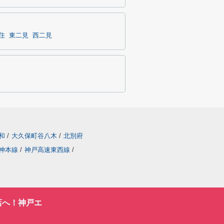
住
東二見
西二見
和
/
大久保町谷八木
/
北別府
神本線
/
神戸高速東西線
/
店へ！神戸エ