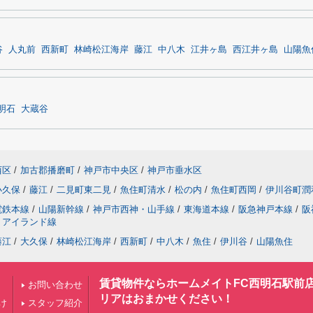
谷
人丸前
西新町
林崎松江海岸
藤江
中八木
江井ヶ島
西江井ヶ島
山陽魚
明石
大蔵谷
西区
/
加古郡播磨町
/
神戸市中央区
/
神戸市垂水区
小久保
/
藤江
/
二見町東二見
/
魚住町清水
/
松の内
/
魚住町西岡
/
伊川谷町潤
電鉄本線
/
山陽新幹線
/
神戸市西神・山手線
/
東海道本線
/
阪急神戸本線
/
阪
トアイランド線
藤江
/
大久保
/
林崎松江海岸
/
西新町
/
中八木
/
魚住
/
伊川谷
/
山陽魚住
賃貸物件ならホームメイトFC西明石駅前
お問い合わせ
リアはおまかせください！
け
スタッフ紹介