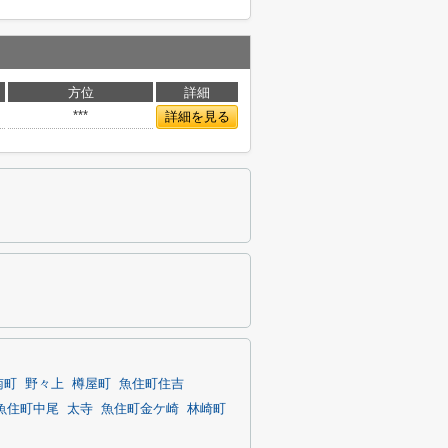
方位
詳細
***
詳細を見る
南町
野々上
樽屋町
魚住町住吉
魚住町中尾
太寺
魚住町金ケ崎
林崎町