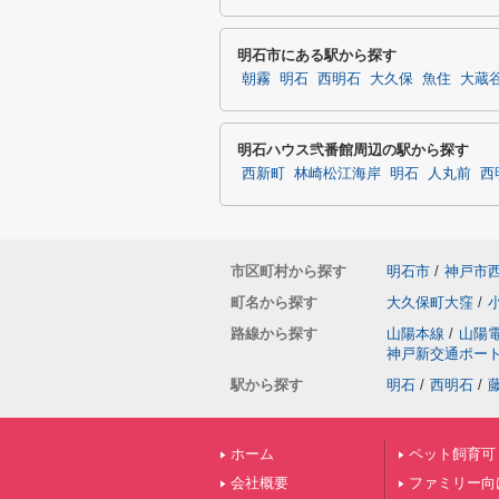
明石市にある駅から探す
朝霧
明石
西明石
大久保
魚住
大蔵
明石ハウス弐番館周辺の駅から探す
西新町
林崎松江海岸
明石
人丸前
西
市区町村から探す
明石市
/
神戸市
町名から探す
大久保町大窪
/
路線から探す
山陽本線
/
山陽
神戸新交通ポー
駅から探す
明石
/
西明石
/
ホーム
ペット飼育可
会社概要
ファミリー向