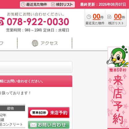
最終更新：2026年08月07日
00
00
件
件
最近見た物件
検討リスト
営業時間：9時～19時
定休日：水曜日
軽にお問い合わせください。
り扱っております！
建物
52年
階建
筋コンクリート