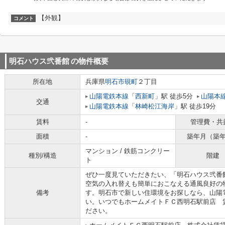
【外観】
コメント
明石ハウス弐番館
の物件概要
所在地
兵庫県
明石市
硯町
２丁目
山陽電鉄本線
「
西新町
」駅 徒歩5分
山陽本
交通
山陽電鉄本線
「
林崎松江海岸
」駅 徒歩19分
賃料
-
管理費・共
面積
-
築年月（築
マンション / 鉄筋コンクリー
種別/構造
階建
ト
ぜひ一度見ていただきたい、「明石ハウス弐番館
空気の入れ替えも簡単におこなえる通風良好の
備考
す。明石市で新しい住環境をお探しなら、山陽
い。いつでもホームメイトＦＣ西明石駅前店 
ださい。