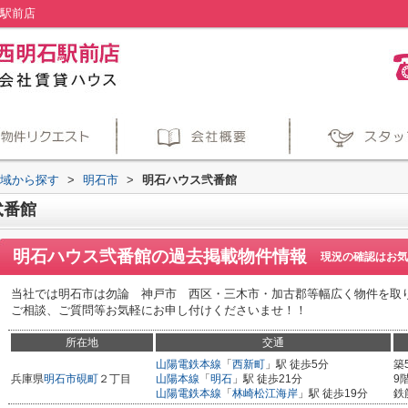
石駅前店
地域から探す
>
明石市
>
明石ハウス弐番館
弐番館
明石ハウス弐番館
の過去掲載物件情報
現況の確認はお気
当社では明石市は勿論 神戸市 西区・三木市・加古郡等幅広く物件を取
ご相談、ご質問等お気軽にお申し付けくださいませ！！
所在地
交通
山陽電鉄本線
「
西新町
」駅 徒歩5分
築
兵庫県
明石市
硯町
２丁目
山陽本線
「
明石
」駅 徒歩21分
9
山陽電鉄本線
「
林崎松江海岸
」駅 徒歩19分
鉄