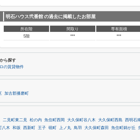
明石ハウス弐番館
の過去に掲載したお部屋
所在階
間取り
専有面積
5階
***
***
から探す
ロの賃貸物件
区
加古郡播磨町
水
二見町東二見
松の内
魚住町西岡
大久保町谷八木
大久保町西島
西明石
町八木
和坂
西新町
王子
硯町
上ノ丸
鳥羽
大久保町森田
魚住町錦が丘