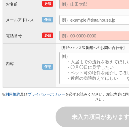
お名前
必須
メールアドレス
任意
電話番号
必須
【明石ハウス弐番館へのお問い合わせ】
内容
任意
※
利用規約
及び
プライバシーポリシー
を必ずお読みください。左記内容に同
さい。
未入力項目がありま