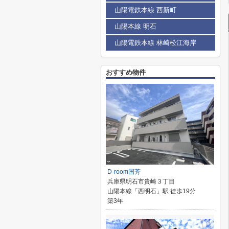
山陽電鉄本線 西新町
山陽本線 明石
山陽電鉄本線 林崎松江海岸
おすすめ物件
D-room国芳
兵庫県明石市貴崎３丁目
山陽本線「西明石」駅 徒歩19分
築3年