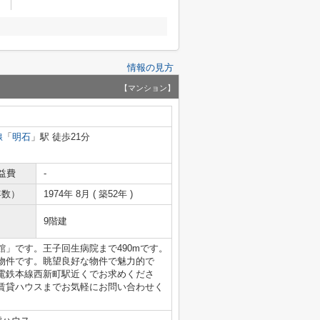
情報の見方
【マンション】
線
「
明石
」駅 徒歩21分
益費
-
年数）
1974年 8月 ( 築52年 )
9階建
」です。王子回生病院まで490mです。
物件です。眺望良好な物件で魅力的で
電鉄本線西新町駅近くでお求めくださ
賃貸ハウスまでお気軽にお問い合わせく