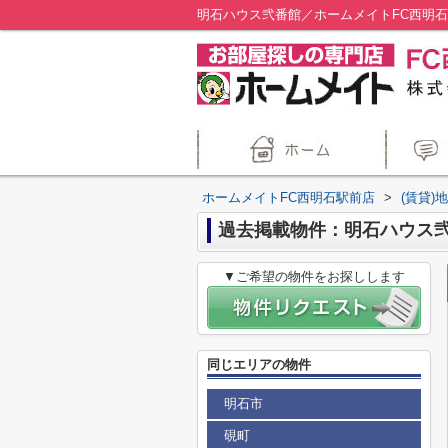
明石ハウス弐番館／ホームメイトFC西明
ホームメイトFC西明石駅前店
>
(賃貸)
過去掲載物件：明石ハウス
▼ご希望の物件をお探しします
同じエリアの物件
明石市
硯町