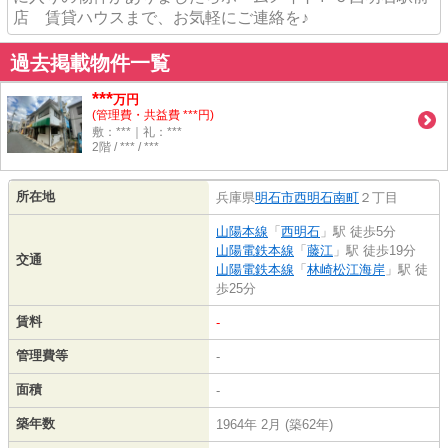
店 賃貸ハウスまで、お気軽にご連絡を♪
過去掲載物件一覧
***
万円
(管理費・共益費 ***円)
敷：***｜礼：***
2階 / *** / ***
所在地
兵庫県
明石市
西明石南町
２丁目
山陽本線
「
西明石
」駅 徒歩5分
山陽電鉄本線
「
藤江
」駅 徒歩19分
交通
山陽電鉄本線
「
林崎松江海岸
」駅 徒
歩25分
賃料
-
管理費等
-
面積
-
築年数
1964年 2月 (築62年)