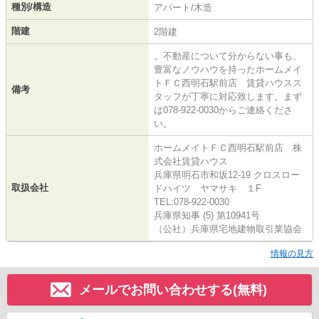
種別/構造
アパート/木造
階建
2階建
。不動産について分からない事も、
豊富なノウハウを持ったホームメイ
トＦＣ西明石駅前店 賃貸ハウスス
備考
タッフが丁寧に対応致します。まず
は078-922-0030からご連絡くださ
い。
ホームメイトＦＣ西明石駅前店 株
式会社賃貸ハウス
兵庫県明石市和坂12-19 クロスロー
取扱会社
ドハイツ ヤマサキ １F
TEL:078-922-0030
兵庫県知事 (5) 第10941号
（公社）兵庫県宅地建物取引業協会
情報の見方
メールでお問い合わせする(無料)