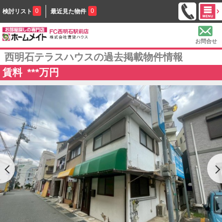
0
0
検討リスト
最近見た物件
お問合せ
西明石テラスハウスの過去掲載物件情報
賃料
***
万円