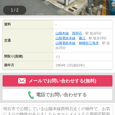
1 / 2
賃料
-
山陽本線
「
西明石
」駅 徒歩5分
山陽電鉄本線
「
藤江
」駅 徒歩19分
交通
山陽電鉄本線
「
林崎松江海岸
」駅 徒
歩25分
間取り(面積)
-(-)
築年月
1964年 2月(築62年)
メールでお問い合わせする(無料)
電話でお問い合わせする
明石市で公開している山陽本線西明石近くの物件で、お気
に入りの物件がありましたらホームメイトＦＣ西明石駅前