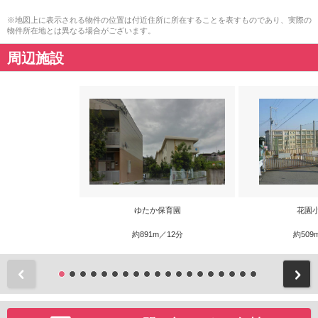
※地図上に表示される物件の位置は付近住所に所在することを表すものであり、実際の
物件所在地とは異なる場合がございます。
周辺施設
ゆたか保育園
花園
約891m／12分
約509
前