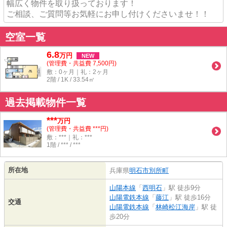
幅広く物件を取り扱っております！
ご相談、ご質問等お気軽にお申し付けくださいませ！！
空室一覧
6.8
万
円
NEW
(管理費・共益費 7,500円)
敷：0ヶ月｜礼：2ヶ月
2階 / 1K / 33.54㎡
過去掲載物件一覧
***
万円
(管理費・共益費 ***円)
敷：***｜礼：***
1階 / *** / ***
所在地
兵庫県
明石市
別所町
山陽本線
「
西明石
」駅 徒歩9分
山陽電鉄本線
「
藤江
」駅 徒歩16分
交通
山陽電鉄本線
「
林崎松江海岸
」駅 徒
歩20分