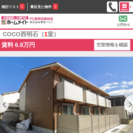
0
0
検討リスト
最近見た物件
お問合せ
COCO西明石（
1
室）
賃料
6.8万円
空室情報を確認