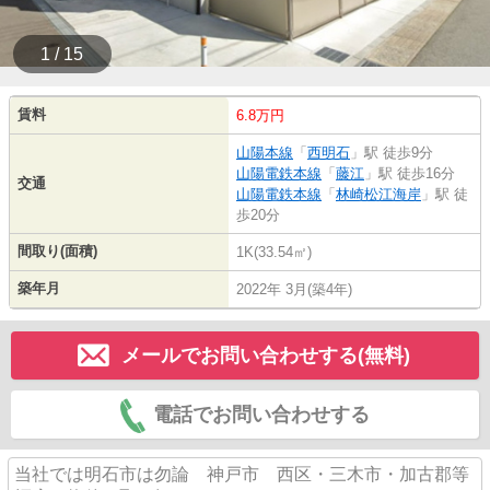
1 / 15
賃料
6.8万円
山陽本線
「
西明石
」駅 徒歩9分
山陽電鉄本線
「
藤江
」駅 徒歩16分
交通
山陽電鉄本線
「
林崎松江海岸
」駅 徒
歩20分
間取り(面積)
1K(33.54㎡)
築年月
2022年 3月(築4年)
メールでお問い合わせする(無料)
電話でお問い合わせする
当社では明石市は勿論 神戸市 西区・三木市・加古郡等