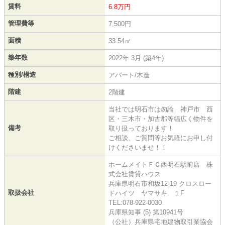
賃料
6.8万円
管理費等
7,500円
面積
33.54㎡
築年数
2022年 3月 (築4年)
種別/構造
アパート/木造
階建
2階建
当社では明石市は勿論 神戸市 西
区・三木市・加古郡等幅広く物件を
備考
取り扱っております！
ご相談、ご質問等お気軽にお申し付
けくださいませ！！
ホームメイトＦＣ西明石駅前店 株
式会社賃貸ハウス
兵庫県明石市和坂12-19 クロスロー
取扱会社
ドハイツ ヤマサキ １F
TEL:078-922-0030
兵庫県知事 (5) 第10941号
（公社）兵庫県宅地建物取引業協会