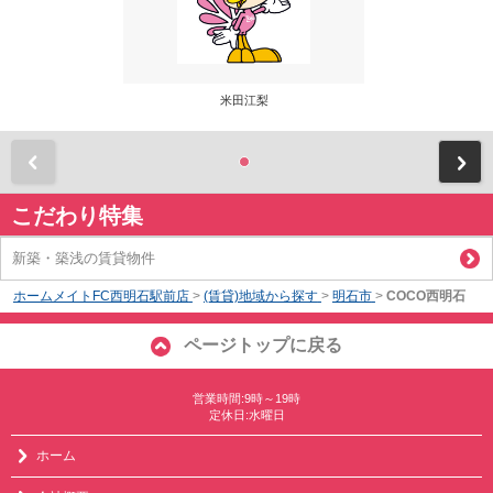
米田江梨
前
こだわり特集
新築・築浅の賃貸物件
ホームメイトFC西明石駅前店
>
(賃貸)地域から探す
>
明石市
>
COCO西明石
ページトップに戻る
営業時間:9時～19時
定休日:水曜日
ホーム