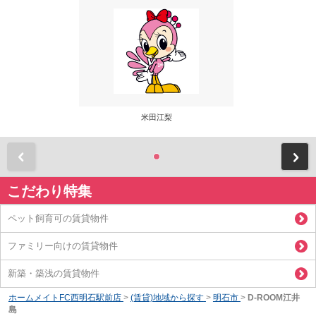
米田江梨
前
こだわり特集
ペット飼育可の賃貸物件
ファミリー向けの賃貸物件
新築・築浅の賃貸物件
ホームメイトFC西明石駅前店
>
(賃貸)地域から探す
>
明石市
>
D-ROOM江井
島