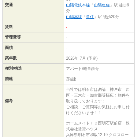
交通
山陽電鉄本線
「
山陽魚住
」駅 徒歩9
分
山陽本線
「
魚住
」駅 徒歩20分
賃料
-
管理費等
-
面積
-
築年数
2026年 7月 (予定)
種別/構造
アパート/軽量鉄骨
階建
2階建
当社では明石市は勿論 神戸市 西
区・三木市・加古郡等幅広く物件を
備考
取り扱っております！
ご相談、ご質問等お気軽にお申し付
けくださいませ！！
ホームメイトＦＣ西明石駅前店 株
式会社賃貸ハウス
兵庫県明石市和坂12-19 クロスロー