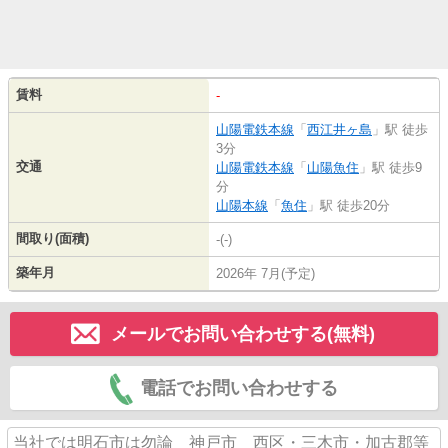
賃料
-
山陽電鉄本線
「
西江井ヶ島
」駅 徒歩
3分
交通
山陽電鉄本線
「
山陽魚住
」駅 徒歩9
分
山陽本線
「
魚住
」駅 徒歩20分
間取り(面積)
-(-)
築年月
2026年 7月(予定)
メールでお問い合わせする(無料)
電話でお問い合わせする
当社では明石市は勿論 神戸市 西区・三木市・加古郡等