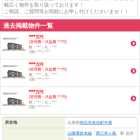
幅広く物件を取り扱っております！
ご相談、ご質問等お気軽にお申し付けくださいませ！！
過去掲載物件一覧
***
万円
(管理費・共益費 ***円)
敷：***｜礼：***
1階 / *** / ***
***
万円
(管理費・共益費 ***円)
敷：***｜礼：***
1階 / *** / ***
***
万円
(管理費・共益費 ***円)
敷：***｜礼：***
2階 / *** / ***
所在地
兵庫県
明石市
魚住町中尾
山陽電鉄本線
「
西江井ヶ島
」駅 徒歩
3分