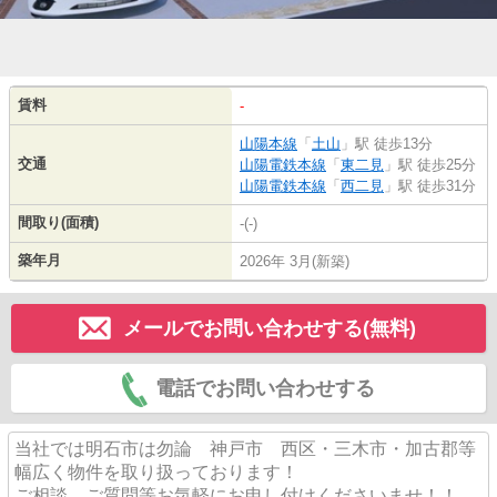
賃料
-
山陽本線
「
土山
」駅 徒歩13分
交通
山陽電鉄本線
「
東二見
」駅 徒歩25分
山陽電鉄本線
「
西二見
」駅 徒歩31分
間取り(面積)
-(-)
築年月
2026年 3月(新築)
メールでお問い合わせする(無料)
電話でお問い合わせする
当社では明石市は勿論 神戸市 西区・三木市・加古郡等
幅広く物件を取り扱っております！
ご相談、ご質問等お気軽にお申し付けくださいませ！！