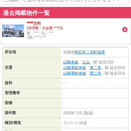
過去掲載物件一覧
***
万円
(管理費・共益費 ***円)
敷：***｜礼：***
2階 / *** / ***
所在地
兵庫県
明石市
二見町福里
山陽本線
「
土山
」駅 徒歩13分
交通
山陽電鉄本線
「
東二見
」駅 徒歩25分
山陽電鉄本線
「
西二見
」駅 徒歩31分
賃料
-
管理費等
-
面積
-
築年数
2026年 3月 (新築)
種別/構造
アパート/木造