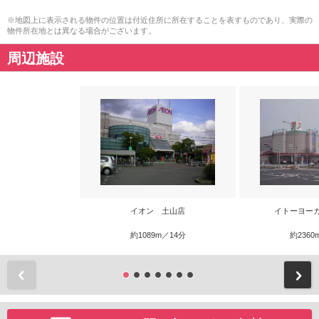
※地図上に表示される物件の位置は付近住所に所在することを表すものであり、実際の
物件所在地とは異なる場合がございます。
周辺施設
イオン 土山店
イトーヨー
約1089m／14分
約2360
前