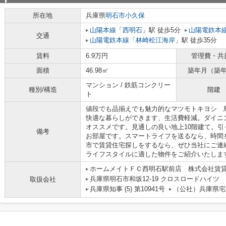
所在地
兵庫県
明石市
小久保
山陽本線
「
西明石
」駅 徒歩5分
山陽電鉄本
交通
山陽電鉄本線
「
林崎松江海岸
」駅 徒歩35分
賃料
6.9万円
管理費・共
面積
46.98㎡
築年月（築
マンション / 鉄筋コンクリー
種別/構造
階建
ト
値段でも品揃えでも魅力的なマツモトキヨシ 
快適な暮らしができます、生活費軽減。ダイニ
オススメです。見通しの良い地上10階建て。
備考
お部屋です。スマートライフを送るなら、時間
市で賃貸住宅探しをするなら、ぜひ当社にご連
ライフスタイルに適した物件をご紹介いたしま
ホームメイトＦＣ西明石駅前店 株式会社賃
兵庫県明石市和坂12-19 クロスロードハイツ
取扱会社
兵庫県知事 (5) 第10941号
（公社）兵庫県宅