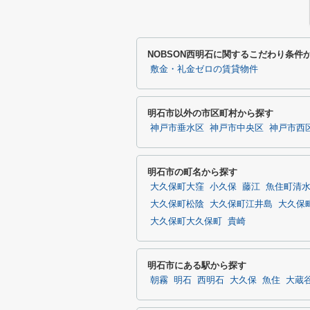
NOBSON西明石に関するこだわり条件
敷金・礼金ゼロの賃貸物件
明石市以外の市区町村から探す
神戸市垂水区
神戸市中央区
神戸市西
明石市の町名から探す
大久保町大窪
小久保
藤江
魚住町清
大久保町松陰
大久保町江井島
大久保
大久保町大久保町
貴崎
明石市にある駅から探す
朝霧
明石
西明石
大久保
魚住
大蔵