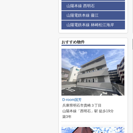
山陽本線 西明石
山陽電鉄本線 藤江
山陽電鉄本線 林崎松江海岸
おすすめ物件
D-room国芳
兵庫県明石市貴崎３丁目
山陽本線「西明石」駅 徒歩19分
築3年