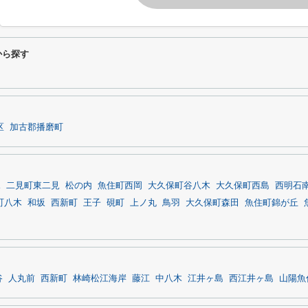
から探す
区
加古郡播磨町
水
二見町東二見
松の内
魚住町西岡
大久保町谷八木
大久保町西島
西明石
町八木
和坂
西新町
王子
硯町
上ノ丸
鳥羽
大久保町森田
魚住町錦が丘
谷
人丸前
西新町
林崎松江海岸
藤江
中八木
江井ヶ島
西江井ヶ島
山陽魚