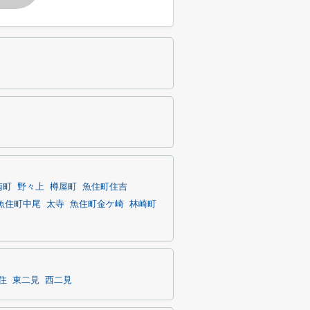
南町
野々上
樽屋町
魚住町住吉
魚住町中尾
太寺
魚住町金ケ崎
林崎町
住
東二見
西二見