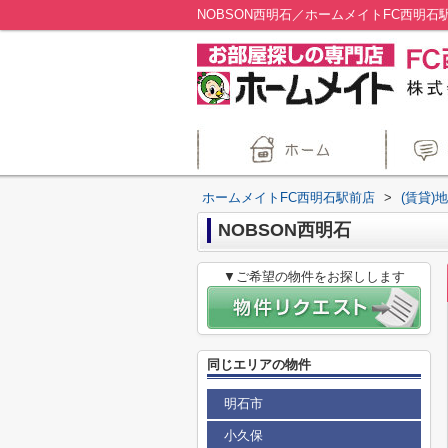
NOBSON西明石／ホームメイトFC西明石
ホームメイトFC西明石駅前店
>
(賃貸)
NOBSON西明石
▼ご希望の物件をお探しします
同じエリアの物件
明石市
小久保