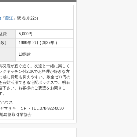
線
「
藤江
」駅 徒歩22分
益費
5,000円
年数）
1989年 2月 ( 築37年 )
10階建
鳥羽店が直ぐ近く。友達と一緒に楽しく
ングキッチン付2DKでお料理が好きな方
引っ越し費用も抑えやすい、敷金ゼロ円の
を有効活用できる宅配ボックスで。明石
絡下さい。お客様のご要望をお聞きし、
す。
貸ハウス
 ヤマサキ １F
TEL:078-922-0030
地建物取引業協会