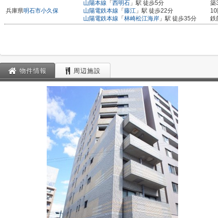
山陽本線
「
西明石
」駅 徒歩5分
築
兵庫県
明石市
小久保
山陽電鉄本線
「
藤江
」駅 徒歩22分
1
山陽電鉄本線
「
林崎松江海岸
」駅 徒歩35分
鉄
物件情報
周辺施設