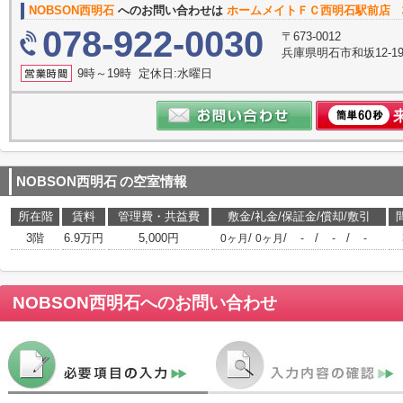
NOBSON西明石
へのお問い合わせは
ホームメイトＦＣ西明石駅前店 
078-922-0030
〒673-0012
兵庫県明石市和坂12-
9時～19時 定休日:水曜日
NOBSON西明石
の空室情報
所在階
賃料
管理費・共益費
敷金/礼金/保証金/償却/敷引
3階
6.9万円
5,000円
/
/
/
/
0ヶ月
0ヶ月
-
-
-
NOBSON西明石
へのお問い合わせ