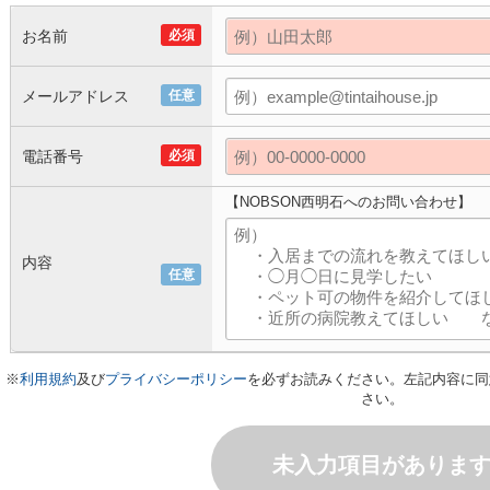
お名前
必須
メールアドレス
任意
電話番号
必須
【NOBSON西明石へのお問い合わせ】
内容
任意
※
利用規約
及び
プライバシーポリシー
を必ずお読みください。左記内容に同
さい。
未入力項目がありま