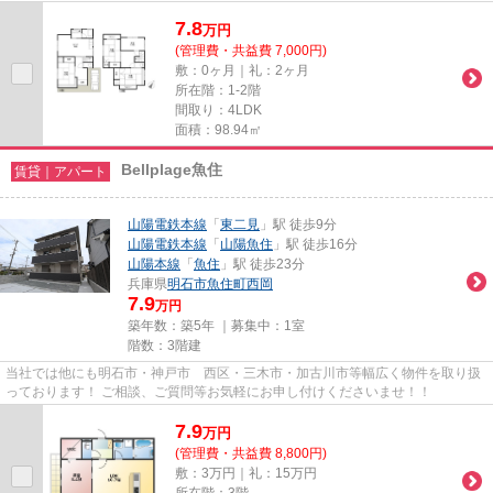
7.8
万
円
(管理費・共益費 7,000円)
敷：0ヶ月｜礼：2ヶ月
所在階：1-2階
間取り：4LDK
面積：98.94㎡
Bellplage魚住
賃貸｜アパート
山陽電鉄本線
「
東二見
」駅 徒歩9分
山陽電鉄本線
「
山陽魚住
」駅 徒歩16分
山陽本線
「
魚住
」駅 徒歩23分
兵庫県
明石市
魚住町西岡
7.9
万円
築年数：築5年 ｜募集中：
1室
階数：3階建
当社では他にも明石市・神戸市 西区・三木市・加古川市等幅広く物件を取り扱
っております！ ご相談、ご質問等お気軽にお申し付けくださいませ！！
7.9
万
円
(管理費・共益費 8,800円)
敷：3万円｜礼：15万円