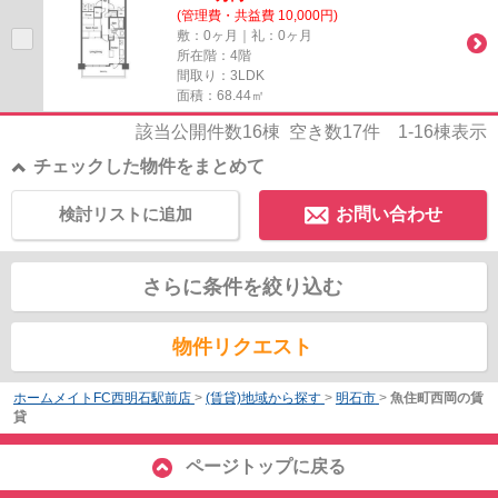
(管理費・共益費 10,000円)
敷：0ヶ月｜礼：0ヶ月
所在階：4階
間取り：3LDK
面積：68.44㎡
該当公開件数
16
棟 空き数
17
件
1-16
棟表示
チェックした物件をまとめて
検討リストに追加
お問い合わせ
さらに条件を絞り込む
物件リクエスト
ホームメイトFC西明石駅前店
>
(賃貸)地域から探す
>
明石市
>
魚住町西岡の賃
貸
ページトップに戻る