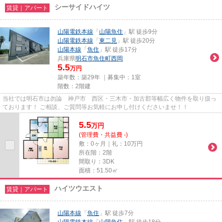
シーサイドハイツ
賃貸｜アパート
山陽電鉄本線
「
山陽魚住
」駅 徒歩9分
山陽電鉄本線
「
東二見
」駅 徒歩20分
山陽本線
「
魚住
」駅 徒歩17分
兵庫県
明石市
魚住町西岡
5.5
万円
築年数：築29年 ｜募集中：
1室
階数：2階建
当社では明石市は勿論 神戸市 西区・三木市・加古郡等幅広く物件を取り扱っ
ております！ ご相談、ご質問等お気軽にお申し付けくださいませ！！
5.5
万
円
(管理費・共益費 -)
敷：0ヶ月｜礼：10万円
所在階：2階
間取り：3DK
面積：51.50㎡
ハイツウエスト
賃貸｜アパート
山陽本線
「
魚住
」駅 徒歩7分