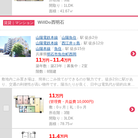
所在階：3階
間取り：1LDK
面積：41.67㎡
WillDo西明石
賃貸｜マンション
山陽電鉄本線
「
山陽魚住
」駅 徒歩2分
山陽電鉄本線
「
西江井ヶ島
」駅 徒歩12分
山陽本線
「
魚住
」駅 徒歩15分
兵庫県
明石市
魚住町西岡
11
11.4
万円～
万円
築年数：築23年 ｜募集中：
2室
階数：8階建
敷地内ごみ置き場は、簡単にごみ捨てができるのが魅力です。徒歩2分に駅があ
り、交通の利便性が高い物件です。陽当たりが良く、日中は電気代が節約出来ま
すのでおすすめです。階層差の...
11
万
円
(管理費・共益費 10,000円)
敷：0ヶ月｜礼：0ヶ月
所在階：3階
間取り：3LDK
面積：78.75㎡
11.4
万
円