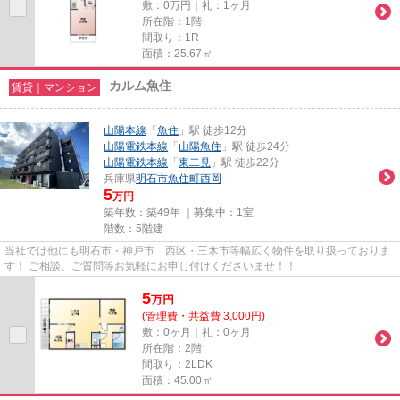
敷：0万円｜礼：1ヶ月
所在階：1階
間取り：1R
面積：25.67㎡
カルム魚住
賃貸｜マンション
山陽本線
「
魚住
」駅 徒歩12分
山陽電鉄本線
「
山陽魚住
」駅 徒歩24分
山陽電鉄本線
「
東二見
」駅 徒歩22分
兵庫県
明石市
魚住町西岡
5
万円
築年数：築49年 ｜募集中：
1室
階数：5階建
当社では他にも明石市・神戸市 西区・三木市等幅広く物件を取り扱っておりま
す！ ご相談、ご質問等お気軽にお申し付けくださいませ！！
5
万
円
(管理費・共益費 3,000円)
敷：0ヶ月｜礼：0ヶ月
所在階：2階
間取り：2LDK
面積：45.00㎡