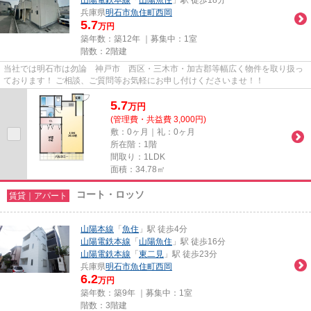
山陽電鉄本線
「
山陽魚住
」駅 徒歩18分
兵庫県
明石市
魚住町西岡
5.7
万円
築年数：築12年 ｜募集中：
1室
階数：2階建
当社では明石市は勿論 神戸市 西区・三木市・加古郡等幅広く物件を取り扱っ
ております！ ご相談、ご質問等お気軽にお申し付けくださいませ！！
5.7
万
円
(管理費・共益費 3,000円)
敷：0ヶ月｜礼：0ヶ月
所在階：1階
間取り：1LDK
面積：34.78㎡
コート・ロッソ
賃貸｜アパート
山陽本線
「
魚住
」駅 徒歩4分
山陽電鉄本線
「
山陽魚住
」駅 徒歩16分
山陽電鉄本線
「
東二見
」駅 徒歩23分
兵庫県
明石市
魚住町西岡
6.2
万円
築年数：築9年 ｜募集中：
1室
階数：3階建