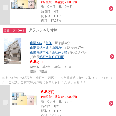
(管理費・共益費 2,000円)
敷：0ヶ月｜礼：0ヶ月
所在階：2階
間取り：1LDK
面積：37.27㎡
グランシャリオⅣ
賃貸｜アパート
山陽本線
「
魚住
」駅 徒歩4分
山陽電鉄本線
「
山陽魚住
」駅 徒歩17分
山陽電鉄本線
「
西江井ヶ島
」駅 徒歩23分
兵庫県
明石市
魚住町西岡
6.5
万円
築年数：築6年 ｜募集中：
1室
階数：3階建
当社では他にも明石市・神戸市 西区・三木市等幅広く物件を取り扱っておりま
す！ ご相談、ご質問等お気軽にお申し付けくださいませ！！
6.5
万
円
(管理費・共益費 3,000円)
敷：0ヶ月｜礼：7万円
所在階：1階
間取り：1LDK
面積：36.80㎡