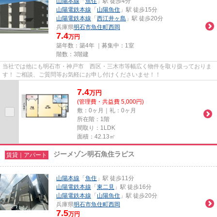
山陽本線
「
魚住
」駅 徒歩4分
山陽電鉄本線
「
山陽魚住
」駅 徒歩15分
山陽電鉄本線
「
西江井ヶ島
」駅 徒歩20分
兵庫県
明石市
魚住町西岡
7.4
万円
築年数：築4年 ｜募集中：
1室
階数：3階建
当社では他にも明石市・神戸市 西区・三木市等幅広く物件を取り扱っておりま
す！ ご相談、ご質問等お気軽にお申し付けくださいませ！！
7.4
万
円
(管理費・共益費 5,000円)
敷：0ヶ月｜礼：0ヶ月
所在階：1階
間取り：1LDK
面積：42.13㎡
ジーメゾン明石魚住ラピス
賃貸｜アパート
山陽本線
「
魚住
」駅 徒歩11分
山陽電鉄本線
「
東二見
」駅 徒歩16分
山陽電鉄本線
「
山陽魚住
」駅 徒歩20分
兵庫県
明石市
魚住町西岡
7.5
万円