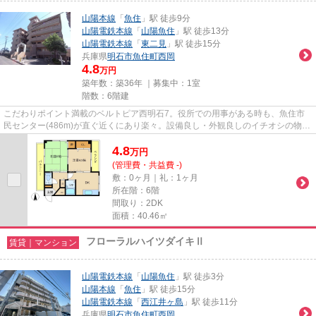
山陽本線
「
魚住
」駅 徒歩9分
山陽電鉄本線
「
山陽魚住
」駅 徒歩13分
山陽電鉄本線
「
東二見
」駅 徒歩15分
兵庫県
明石市
魚住町西岡
4.8
万円
築年数：築36年 ｜募集中：
1室
階数：6階建
こだわりポイント満載のベルトピア西明石7。役所での用事がある時も、魚住市
民センター(486m)が直ぐ近くにあり楽々。設備良し・外観良しのイチオシの物
件。耐火、耐震性の高い鉄筋コン...
4.8
万
円
(管理費・共益費 -)
敷：0ヶ月｜礼：1ヶ月
所在階：6階
間取り：2DK
面積：40.46㎡
フローラルハイツダイキⅡ
賃貸｜マンション
山陽電鉄本線
「
山陽魚住
」駅 徒歩3分
山陽本線
「
魚住
」駅 徒歩15分
山陽電鉄本線
「
西江井ヶ島
」駅 徒歩11分
兵庫県
明石市
魚住町西岡