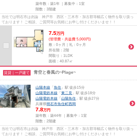
築年数：築1年 ｜募集中：
1室
階数：3階建
当社では明石市は勿論 神戸市 西区・三木市・加古郡等幅広く物件を取り扱っ
ております！ ご相談、ご質問等お気軽にお申し付けくださいませ！！
7.5
万
円
(管理費・共益費 5,000円)
敷：0ヶ月｜礼：0ヶ月
所在階：2階
間取り：1LDK
面積：40.87㎡
青空と春風の~Plage~
賃貸｜一戸建て
山陽本線
「
魚住
」駅 徒歩15分
山陽電鉄本線
「
東二見
」駅 徒歩18分
山陽電鉄本線
「
山陽魚住
」駅 徒歩27分
兵庫県
明石市
魚住町西岡
7.8
万円
築年数：築44年 ｜募集中：
1室
階数：2階建
当社では明石市は勿論 神戸市 西区・三木市・加古郡等幅広く物件を取り扱っ
ております！ ご相談、ご質問等お気軽にお申し付けくださいませ！！