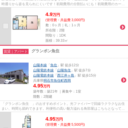
時通りから姿を見られにくいです！初期費用の分割払いにも！初期費用のカード
決済が可能です！コンパクト...
4.9
万
円
(管理費・共益費 3,000円)
敷：0ヶ月｜礼：1ヶ月
所在階：2階
間取り：1DK
面積：39.33㎡
グランポン魚住
賃貸｜アパート
山陽本線
「
魚住
」駅 徒歩12分
山陽電鉄本線
「
山陽魚住
」駅 徒歩7分
山陽電鉄本線
「
西江井ヶ島
」駅 徒歩15分
兵庫県
明石市
魚住町西岡
4.95
万円
築年数：築21年 ｜募集中：
1室
階数：2階建
「グランポン魚住 」のおすすめポイント。光ファイバーで回線ラクラクなお住
まい、時間も節約できます。利便性の高い魅力溢れる角部屋はこちらとなってお
ります。高いニーズのあるTV...
4.95
万
円
(管理費・共益費 5,500円)