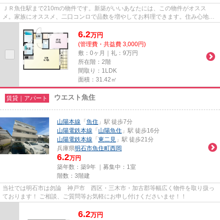
ＪＲ魚住駅まで210mの物件です。新築がいいあなたには、この物件がオスス
メ。家族にオススメ、二口コンロで品数を増やしてお料理できます。住み心地の
良い1LDKには、みんなでご飯を食...
6.2
万
円
(管理費・共益費 3,000円)
敷：0ヶ月｜礼：9万円
所在階：2階
間取り：1LDK
面積：31.42㎡
ウエスト魚住
賃貸｜アパート
山陽本線
「
魚住
」駅 徒歩7分
山陽電鉄本線
「
山陽魚住
」駅 徒歩16分
山陽電鉄本線
「
東二見
」駅 徒歩21分
兵庫県
明石市
魚住町西岡
6.2
万円
築年数：築9年 ｜募集中：
1室
階数：3階建
当社では明石市は勿論 神戸市 西区・三木市・加古郡等幅広く物件を取り扱っ
ております！ ご相談、ご質問等お気軽にお申し付けくださいませ！！
6.2
万
円