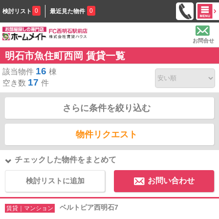
0
0
検討リスト
最近見た物件
お問合せ
明石市魚住町西岡 賃貸一覧
16
該当物件
棟
17
空き数
件
さらに条件を絞り込む
物件リクエスト
チェックした物件をまとめて
検討リストに追加
お問い合わせ
ベルトピア西明石7
賃貸｜マンション