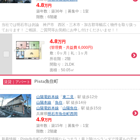
4.8
万円
築年数：築36年 ｜募集中：
1室
階数：6階建
当社では明石市は勿論 神戸市 西区・三木市・加古郡等幅広く物件を取り扱っ
ております！ ご相談、ご質問等お気軽にお申し付けくださいませ！！
4.8
万
円
(管理費・共益費 6,000円)
敷：0ヶ月｜礼：1ヶ月
所在階：2階
間取り：2LDK
面積：50.05㎡
Pista魚住町
賃貸｜アパート
山陽電鉄本線
「
東二見
」駅 徒歩12分
山陽本線
「
魚住
」駅 徒歩14分
山陽電鉄本線
「
山陽魚住
」駅 徒歩15分
兵庫県
明石市
魚住町西岡
4.9
万円
築年数：築15年 ｜募集中：
1室
階数：2階建
新着情報：Pista魚住町の空室情報ならコチラ！最上階はベランダで洗濯もの干す