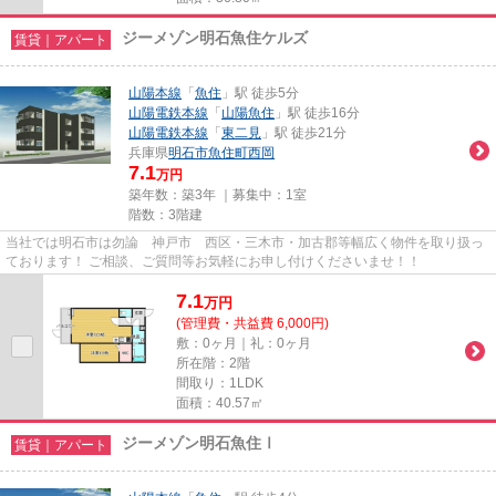
ジーメゾン明石魚住ケルズ
賃貸｜アパート
山陽本線
「
魚住
」駅 徒歩5分
山陽電鉄本線
「
山陽魚住
」駅 徒歩16分
山陽電鉄本線
「
東二見
」駅 徒歩21分
兵庫県
明石市
魚住町西岡
7.1
万円
築年数：築3年 ｜募集中：
1室
階数：3階建
当社では明石市は勿論 神戸市 西区・三木市・加古郡等幅広く物件を取り扱っ
ております！ ご相談、ご質問等お気軽にお申し付けくださいませ！！
7.1
万
円
(管理費・共益費 6,000円)
敷：0ヶ月｜礼：0ヶ月
所在階：2階
間取り：1LDK
面積：40.57㎡
ジーメゾン明石魚住Ⅰ
賃貸｜アパート