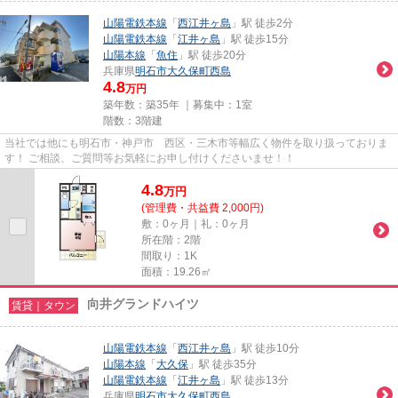
山陽電鉄本線
「
西江井ヶ島
」駅 徒歩2分
山陽電鉄本線
「
江井ヶ島
」駅 徒歩15分
山陽本線
「
魚住
」駅 徒歩20分
兵庫県
明石市
大久保町西島
4.8
万円
築年数：築35年 ｜募集中：
1室
階数：3階建
当社では他にも明石市・神戸市 西区・三木市等幅広く物件を取り扱っておりま
す！ ご相談、ご質問等お気軽にお申し付けくださいませ！！
4.8
万
円
(管理費・共益費 2,000円)
敷：0ヶ月｜礼：0ヶ月
所在階：2階
間取り：1K
面積：19.26㎡
向井グランドハイツ
賃貸｜タウン
山陽電鉄本線
「
西江井ヶ島
」駅 徒歩10分
山陽本線
「
大久保
」駅 徒歩35分
山陽電鉄本線
「
江井ヶ島
」駅 徒歩13分
兵庫県
明石市
大久保町西島