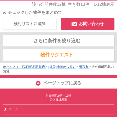
該当公開件数
12
棟 空き数
13
件
1-12
棟表示
チェックした物件をまとめて
検討リストに追加
お問い合わせ
さらに条件を絞り込む
物件リクエスト
ホームメイトFC西明石駅前店
>
(賃貸)地域から探す
>
明石市
>
大久保町西島の
賃貸
ページトップに戻る
営業時間:9時～19時
定休日:水曜日
ホーム