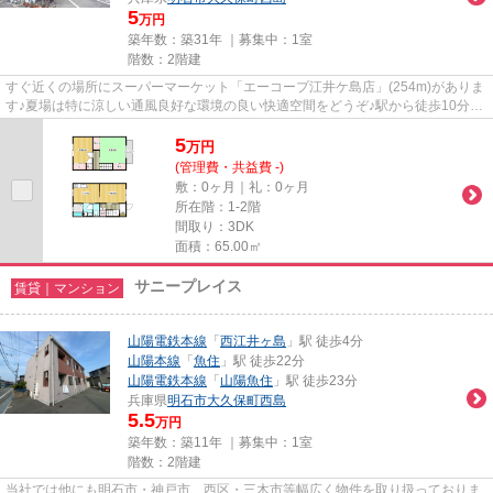
5
万円
築年数：築31年 ｜募集中：
1室
階数：2階建
すぐ近くの場所にスーパーマーケット「エーコープ江井ケ島店」(254m)がありま
す♪夏場は特に涼しい通風良好な環境の良い快適空間をどうぞ♪駅から徒歩10分に
立地する、魅力的な駅近物件...
5
万
円
(管理費・共益費 -)
敷：0ヶ月｜礼：0ヶ月
所在階：1-2階
間取り：3DK
面積：65.00㎡
サニープレイス
賃貸｜マンション
山陽電鉄本線
「
西江井ヶ島
」駅 徒歩4分
山陽本線
「
魚住
」駅 徒歩22分
山陽電鉄本線
「
山陽魚住
」駅 徒歩23分
兵庫県
明石市
大久保町西島
5.5
万円
築年数：築11年 ｜募集中：
1室
階数：2階建
当社では他にも明石市・神戸市 西区・三木市等幅広く物件を取り扱っておりま