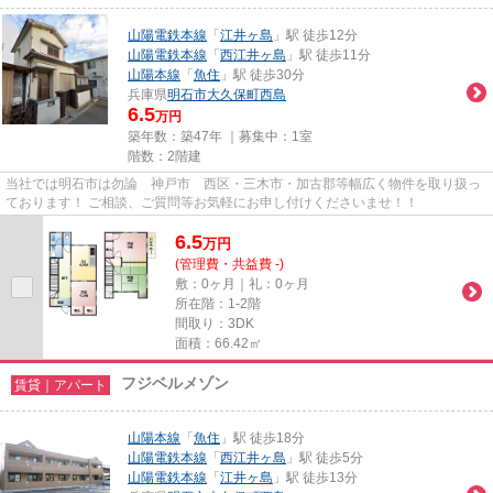
山陽電鉄本線
「
江井ヶ島
」駅 徒歩12分
山陽電鉄本線
「
西江井ヶ島
」駅 徒歩11分
山陽本線
「
魚住
」駅 徒歩30分
兵庫県
明石市
大久保町西島
6.5
万円
築年数：築47年 ｜募集中：
1室
階数：2階建
当社では明石市は勿論 神戸市 西区・三木市・加古郡等幅広く物件を取り扱っ
ております！ ご相談、ご質問等お気軽にお申し付けくださいませ！！
6.5
万
円
(管理費・共益費 -)
敷：0ヶ月｜礼：0ヶ月
所在階：1-2階
間取り：3DK
面積：66.42㎡
フジベルメゾン
賃貸｜アパート
山陽本線
「
魚住
」駅 徒歩18分
山陽電鉄本線
「
西江井ヶ島
」駅 徒歩5分
山陽電鉄本線
「
江井ヶ島
」駅 徒歩13分