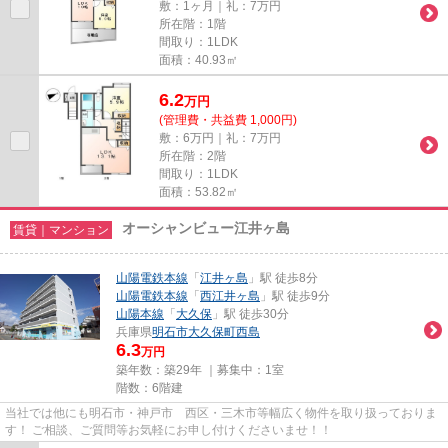
敷：1ヶ月｜礼：7万円
所在階：1階
間取り：1LDK
面積：40.93㎡
6.2
万
円
(管理費・共益費 1,000円)
敷：6万円｜礼：7万円
所在階：2階
間取り：1LDK
面積：53.82㎡
オーシャンビュー江井ヶ島
賃貸｜マンション
山陽電鉄本線
「
江井ヶ島
」駅 徒歩8分
山陽電鉄本線
「
西江井ヶ島
」駅 徒歩9分
山陽本線
「
大久保
」駅 徒歩30分
兵庫県
明石市
大久保町西島
6.3
万円
築年数：築29年 ｜募集中：
1室
階数：6階建
当社では他にも明石市・神戸市 西区・三木市等幅広く物件を取り扱っておりま
す！ ご相談、ご質問等お気軽にお申し付けくださいませ！！