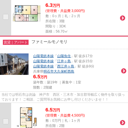
6.3
万
円
(管理費・共益費 3,000円)
敷：0ヶ月｜礼：2ヶ月
所在階：3階
間取り：3DK
面積：56.70㎡
ファミールモノモリ
賃貸｜アパート
山陽電鉄本線
「
山陽魚住
」駅 徒歩17分
山陽電鉄本線
「
江井ヶ島
」駅 徒歩15分
山陽電鉄本線
「
西江井ヶ島
」駅 徒歩9分
兵庫県
明石市
大久保町西島
6.5
万円
築年数：築19年 ｜募集中：
1室
階数：2階建
当社では明石市は勿論 神戸市 西区・三木市・加古郡等幅広く物件を取り扱っ
ております！ ご相談、ご質問等お気軽にお申し付けくださいませ！！
6.5
万
円
(管理費・共益費 4,500円)
敷：0万円｜礼：1ヶ月
所在階：2階