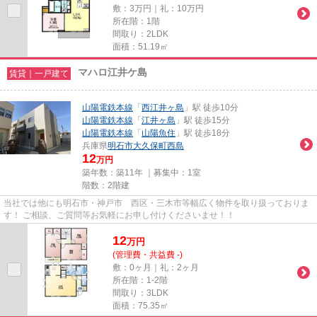
敷：3万円｜礼：10万円
所在階：1階
間取り：2LDK
面積：51.19㎡
マハロ江井ケ島
賃貸｜一戸建て
山陽電鉄本線
「
西江井ヶ島
」駅 徒歩10分
山陽電鉄本線
「
江井ヶ島
」駅 徒歩15分
山陽電鉄本線
「
山陽魚住
」駅 徒歩18分
兵庫県
明石市
大久保町西島
12
万円
築年数：築11年 ｜募集中：
1室
階数：2階建
当社では他にも明石市・神戸市 西区・三木市等幅広く物件を取り扱っておりま
す！ ご相談、ご質問等お気軽にお申し付けくださいませ！！
12
万
円
(管理費・共益費 -)
敷：0ヶ月｜礼：2ヶ月
所在階：1-2階
間取り：3LDK
面積：75.35㎡