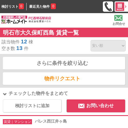
0
0
検討リスト
最近見た物件
お問合せ
明石市大久保町西島 賃貸一覧
12
該当物件
棟
13
空き数
件
さらに条件を絞り込む
物件リクエスト
チェックした物件をまとめて
検討リストに追加
お問い合わせ
パレス西江井ヶ島
賃貸｜マンション