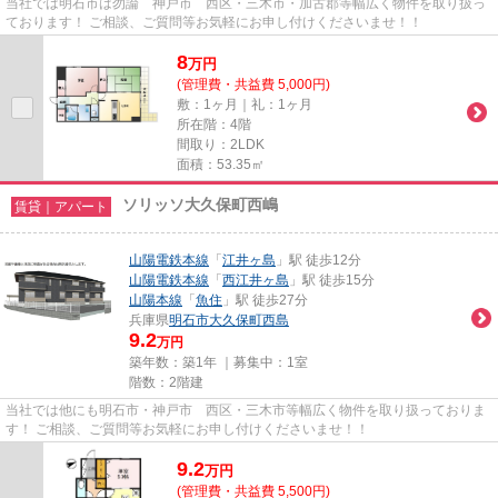
当社では明石市は勿論 神戸市 西区・三木市・加古郡等幅広く物件を取り扱っ
ております！ ご相談、ご質問等お気軽にお申し付けくださいませ！！
8
万
円
(管理費・共益費 5,000円)
敷：1ヶ月｜礼：1ヶ月
所在階：4階
間取り：2LDK
面積：53.35㎡
ソリッソ大久保町西嶋
賃貸｜アパート
山陽電鉄本線
「
江井ヶ島
」駅 徒歩12分
山陽電鉄本線
「
西江井ヶ島
」駅 徒歩15分
山陽本線
「
魚住
」駅 徒歩27分
兵庫県
明石市
大久保町西島
9.2
万円
築年数：築1年 ｜募集中：
1室
階数：2階建
当社では他にも明石市・神戸市 西区・三木市等幅広く物件を取り扱っておりま
す！ ご相談、ご質問等お気軽にお申し付けくださいませ！！
9.2
万
円
(管理費・共益費 5,500円)