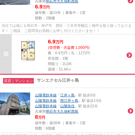
兵庫県
明石市
大久保町西島
6.9
万円
築年数：築15年 ｜募集中：
1室
階数：2階建
当社では他にも明石市・神戸市 西区・三木市等幅広く物件を取り扱っておりま
す！ ご相談、ご質問等お気軽にお申し付けくださいませ！！
6.9
万
円
(管理費・共益費 1,000円)
敷：6.9万円｜礼：12万円
所在階：1階
間取り：2LDK
面積：51.66㎡
サンエクセル江井ヶ島
賃貸｜マンション
山陽電鉄本線
「
江井ヶ島
」駅 徒歩5分
山陽電鉄本線
「
西江井ヶ島
」駅 徒歩13分
山陽電鉄本線
「
山陽魚住
」駅 徒歩22分
兵庫県
明石市
大久保町西島
8
万円
築年数：築36年 ｜募集中：
1室
階数：6階建