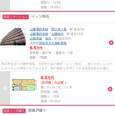
間取り：1LDK
面積：54.00㎡
イッツ明石
賃貸｜マンション
山陽電鉄本線
「
西江井ヶ島
」駅 徒歩3分
山陽電鉄本線
「
山陽魚住
」駅 徒歩11分
山陽本線
「
魚住
」駅 徒歩22分
兵庫県
明石市
大久保町西島
6.5
万円
築年数：築37年 ｜募集中：
1室
階数：7階建
明石市近辺での物件情報：大好評のあの物件「イッツ明石」。使いやすいシステ
ムキッチンが用意されております。朝の整髪も手早くできる洗面化粧台が備え付
けられています。涼しく過ご...
6.5
万
円
(管理費・共益費 -)
敷：0ヶ月｜礼：1ヶ月
所在階：4階
間取り：3DK
面積：55.64㎡
西島戸建Ⅱ
賃貸｜一戸建て