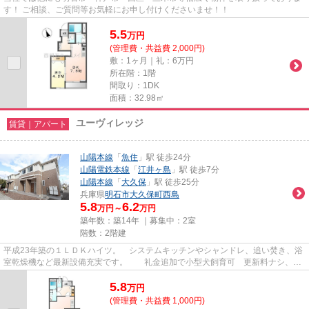
す！ ご相談、ご質問等お気軽にお申し付けくださいませ！！
5.5
万
円
(管理費・共益費 2,000円)
敷：1ヶ月｜礼：6万円
所在階：1階
間取り：1DK
面積：32.98㎡
ユーヴィレッジ
賃貸｜アパート
山陽本線
「
魚住
」駅 徒歩24分
山陽電鉄本線
「
江井ヶ島
」駅 徒歩7分
山陽本線
「
大久保
」駅 徒歩25分
兵庫県
明石市
大久保町西島
5.8
6.2
万円～
万円
築年数：築14年 ｜募集中：
2室
階数：2階建
平成23年築の１ＬＤＫハイツ。 システムキッチンやシャンドレ、追い焚き、浴
室乾燥機など最新設備充実です。 礼金追加で小型犬飼育可 更新料ナシ、東
建のお部屋ならホームメイト...
5.8
万
円
(管理費・共益費 1,000円)