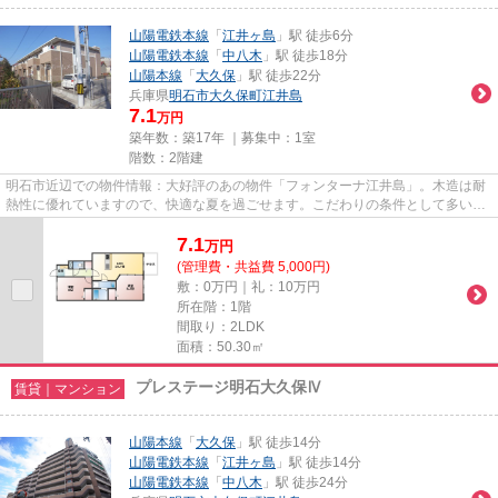
山陽電鉄本線
「
江井ヶ島
」駅 徒歩6分
山陽電鉄本線
「
中八木
」駅 徒歩18分
山陽本線
「
大久保
」駅 徒歩22分
兵庫県
明石市
大久保町江井島
7.1
万円
築年数：築17年 ｜募集中：
1室
階数：2階建
明石市近辺での物件情報：大好評のあの物件「フォンターナ江井島」。木造は耐
熱性に優れていますので、快適な夏を過ごせます。こだわりの条件として多い、
徒歩6分に駅のある物件です。...
7.1
万
円
(管理費・共益費 5,000円)
敷：0万円｜礼：10万円
所在階：1階
間取り：2LDK
面積：50.30㎡
プレステージ明石大久保Ⅳ
賃貸｜マンション
山陽本線
「
大久保
」駅 徒歩14分
山陽電鉄本線
「
江井ヶ島
」駅 徒歩14分
山陽電鉄本線
「
中八木
」駅 徒歩24分