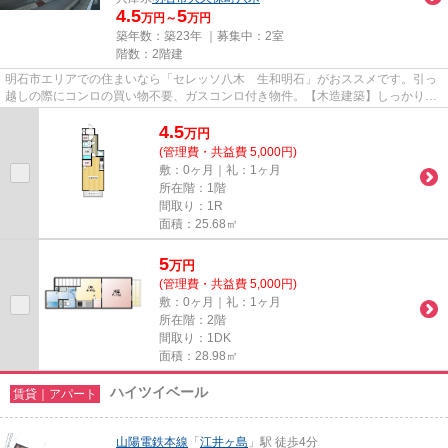
4.5
5
万円～
万円
築年数：築23年 ｜募集中：
2室
階数：2階建
明石市エリアでの住まいなら「セレッソ八木 生和明石」がおススメです。引っ
越しの際にコンロの買い物不要、ガスコンロ付き物件。【木造建築】しっかりと
した造りで安心の構造。快適...
4.5
万
円
(管理費・共益費 5,000円)
敷：0ヶ月｜礼：1ヶ月
所在階：1階
間取り：1R
面積：25.68㎡
5
万
円
(管理費・共益費 5,000円)
敷：0ヶ月｜礼：1ヶ月
所在階：2階
間取り：1DK
面積：28.98㎡
ハイツイベール
賃貸｜アパート
山陽電鉄本線
「
江井ヶ島
」駅 徒歩4分