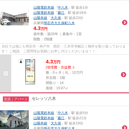
山陽電鉄本線
「
中八木
」駅 徒歩1分
山陽電鉄本線
「
藤江
」駅 徒歩18分
山陽本線
「
大久保
」駅 徒歩23分
兵庫県
明石市
大久保町八木
4.3
万円
築年数：築28年 ｜募集中：
1室
階数：2階建
当社では他にも明石市・神戸市 西区・三木市等幅広く物件を取り扱っておりま
す！ ご相談、ご質問等お気軽にお申し付けくださいませ！！
4.3
万
円
(管理費・共益費 -)
敷：0ヶ月｜礼：10万円
所在階：1階
間取り：1K
面積：19.87㎡
セレッソ八木
賃貸｜アパート
山陽電鉄本線
「
中八木
」駅 徒歩5分
山陽電鉄本線
「
藤江
」駅 徒歩21分
山陽本線
「
大久保
」駅 徒歩19分
兵庫県
明石市
大久保町八木