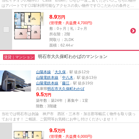
当社イチオシの物件の「Casa Erben」◎ぜひ一度ご覧ください◎こちらの物件
はアパートです◎2駅利用可能なアクセスの良い物件です◎こだわりの条件とし
て多い、駅徒歩6分の物件です◎info@...
8.9
万
円
(管理費・共益費 4,700円)
敷：0ヶ月｜礼：2ヶ月
所在階：2階
間取り：2LDK
面積：62.44㎡
明石市大久保町わかばのマンション
賃貸｜マンション
山陽本線
「
大久保
」駅 徒歩12分
山陽電鉄本線
「
中八木
」駅 徒歩13分
山陽電鉄本線
「
藤江
」駅 徒歩19分
兵庫県
明石市
大久保町わかば
9.5
万円
築年数：築24年 ｜募集中：
1室
階数：3階建
当社では明石市は勿論 神戸市 西区・三木市・加古郡等幅広く物件を取り扱っ
ております！ ご相談、ご質問等お気軽にお申し付けくださいませ！！
9.5
万
円
(管理費・共益費 6,000円)