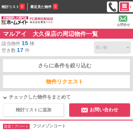
0
0
検討リスト
最近見た物件
お問合せ
マルアイ 大久保店の周辺物件一覧
15
該当物件
棟
17
空き数
件
さらに条件を絞り込む
物件リクエスト
チェックした物件をまとめて
検討リストに追加
お問い合わせ
フジメゾンコート
賃貸｜アパート