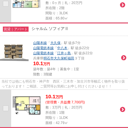
敷：0ヶ月｜礼：20万円
所在階：2階
間取り：3LDK
面積：65.80㎡
シャルム ソフィアⅡ
賃貸｜アパート
山陽本線
「
大久保
」駅 徒歩7分
山陽電鉄本線
「
中八木
」駅 徒歩22分
山陽電鉄本線
「
江井ヶ島
」駅 徒歩22分
兵庫県
明石市
大久保町福田
３丁目
10.1
万円
築年数：築4年 ｜募集中：
1室
階数：3階建
当社では他にも明石市・神戸市 西区・三木市・加古川市等幅広く物件を取り扱
っております！ ご相談、ご質問等お気軽にお申し付けくださいませ！！
10.1
万
円
(管理費・共益費 7,700円)
敷：3万円｜礼：20万円
所在階：1階
間取り：1LDK
面積：42.79㎡