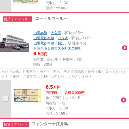
間取り：3LDK
面積：55.00㎡
エートルウールー
賃貸｜マンション
山陽本線
「
大久保
」駅 徒歩15分
山陽電鉄本線
「
中八木
」駅 徒歩14分
山陽電鉄本線
「
藤江
」駅 徒歩20分
兵庫県
明石市
大久保町大久保町
6.5
万円
築年数：築28年 ｜募集中：
1室
階数：3階建
当社では他にも明石市・神戸市 西区・三木市等幅広く物件を取り扱っておりま
す！ ご相談、ご質問等お気軽にお申し付けくださいませ！！
6.5
万
円
(管理費・共益費 3,000円)
敷：0万円｜礼：2ヶ月
所在階：2階
間取り：2LDK
面積：57.68㎡
フォンターナ江井島
賃貸｜アパート