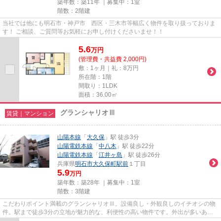
築年数：築11年 ｜募集中：
1室
階数：2階建
当社では他にも明石市・神戸市 西区・三木市等幅広く物件を取り扱っておりま
す！ ご相談、ご質問等お気軽にお申し付けくださいませ！！
5.6
万
円
(管理費・共益費 2,000円)
敷：1ヶ月｜礼：8万円
所在階：1階
間取り：1LDK
面積：36.00㎡
グランシャリオⅢ
賃貸｜マンション
山陽本線
「
大久保
」駅 徒歩3分
山陽電鉄本線
「
中八木
」駅 徒歩22分
山陽電鉄本線
「
江井ヶ島
」駅 徒歩26分
兵庫県
明石市
大久保町駅前
１丁目
5.9
万円
築年数：築28年 ｜募集中：
1室
階数：3階建
こだわりポイント満載のグランシャリオⅢ。設備良し・外観良しのイチオシの物
件。駅まで徒歩3分の立地が魅力的な、利便性の高い物件です。外出が多いあな
たにもピッタリ。歩いても自転...