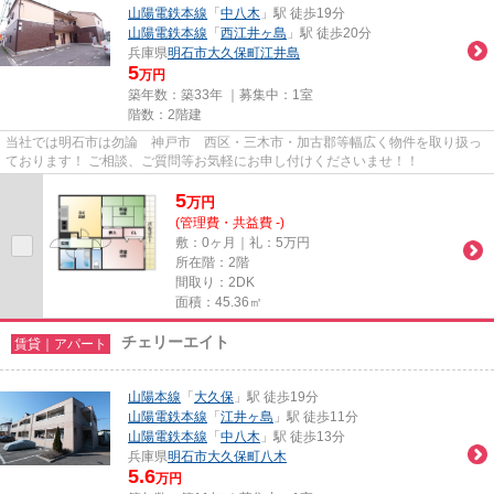
山陽電鉄本線
「
中八木
」駅 徒歩19分
山陽電鉄本線
「
西江井ヶ島
」駅 徒歩20分
兵庫県
明石市
大久保町江井島
5
万円
築年数：築33年 ｜募集中：
1室
階数：2階建
当社では明石市は勿論 神戸市 西区・三木市・加古郡等幅広く物件を取り扱っ
ております！ ご相談、ご質問等お気軽にお申し付けくださいませ！！
5
万
円
(管理費・共益費 -)
敷：0ヶ月｜礼：5万円
所在階：2階
間取り：2DK
面積：45.36㎡
チェリーエイト
賃貸｜アパート
山陽本線
「
大久保
」駅 徒歩19分
山陽電鉄本線
「
江井ヶ島
」駅 徒歩11分
山陽電鉄本線
「
中八木
」駅 徒歩13分
兵庫県
明石市
大久保町八木
5.6
万円