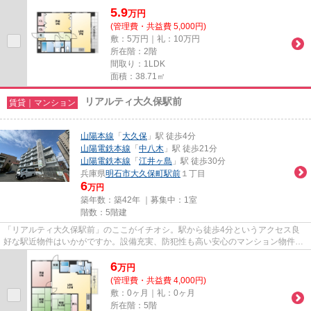
5.9
万
円
(管理費・共益費 5,000円)
敷：5万円｜礼：10万円
所在階：2階
間取り：1LDK
面積：38.71㎡
リアルティ大久保駅前
賃貸｜マンション
山陽本線
「
大久保
」駅 徒歩4分
山陽電鉄本線
「
中八木
」駅 徒歩21分
山陽電鉄本線
「
江井ヶ島
」駅 徒歩30分
兵庫県
明石市
大久保町駅前
１丁目
6
万円
築年数：築42年 ｜募集中：
1室
階数：5階建
「リアルティ大久保駅前」のここがイチオシ。駅から徒歩4分というアクセス良
好な駅近物件はいかがですか。設備充実、防犯性も高い安心のマンション物件で
す。付近に駅が2つあるので、...
6
万
円
(管理費・共益費 4,000円)
敷：0ヶ月｜礼：0ヶ月
所在階：5階