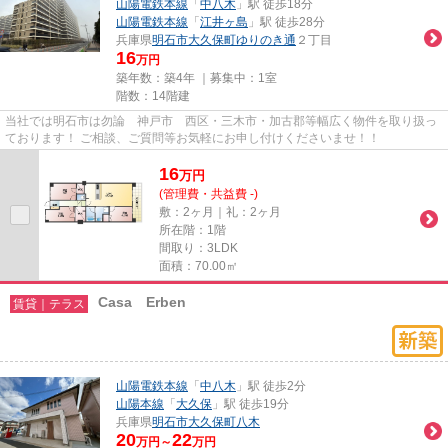
山陽電鉄本線
「
中八木
」駅 徒歩18分
山陽電鉄本線
「
江井ヶ島
」駅 徒歩28分
兵庫県
明石市
大久保町ゆりのき通
２丁目
16
万円
築年数：築4年 ｜募集中：
1室
階数：14階建
当社では明石市は勿論 神戸市 西区・三木市・加古郡等幅広く物件を取り扱っ
ております！ ご相談、ご質問等お気軽にお申し付けくださいませ！！
16
万
円
(管理費・共益費 -)
敷：2ヶ月｜礼：2ヶ月
所在階：1階
間取り：3LDK
面積：70.00㎡
Casa Erben
賃貸｜テラス
山陽電鉄本線
「
中八木
」駅 徒歩2分
山陽本線
「
大久保
」駅 徒歩19分
兵庫県
明石市
大久保町八木
20
22
万円～
万円