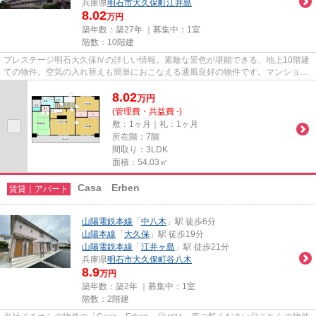
兵庫県
明石市
大久保町江井島
8.02
万円
築年数：築27年 ｜募集中：
1室
階数：10階建
プレステージ明石大久保Ⅳの詳しい情報。素敵な景色が堪能できる、地上10階建
ての物件。空気の入れ替えも簡単におこなえる通風良好の物件です。マンション
タイプの物件でセキュリティ面...
8.02
万
円
(管理費・共益費 -)
敷：1ヶ月｜礼：1ヶ月
所在階：7階
間取り：3LDK
面積：54.03㎡
Casa Erben
賃貸｜アパート
山陽電鉄本線
「
中八木
」駅 徒歩6分
山陽本線
「
大久保
」駅 徒歩19分
山陽電鉄本線
「
江井ヶ島
」駅 徒歩21分
兵庫県
明石市
大久保町谷八木
8.9
万円
築年数：築2年 ｜募集中：
1室
階数：2階建