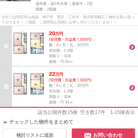
築年数：築1年未満 ｜募集中：
2室
階数：2階建
当社では明石市は勿論 神戸市 西区・三木市・加古郡等幅広く物件を取り扱っ
ております！ ご相談、ご質問等お気軽にお申し付けくださいませ！！
20
万
円
(管理費・共益費 7,500円)
敷：0ヶ月｜礼：30万円
所在階：1-2階
間取り：3DK
面積：75.64㎡
22
万
円
(管理費・共益費 7,500円)
敷：0ヶ月｜礼：30万円
所在階：1-2階
間取り：3DK
面積：77.91㎡
該当公開件数
15
棟 空き数
17
件
1-15
棟表示
チェックした物件をまとめて
検討リストに追加
お問い合わせ