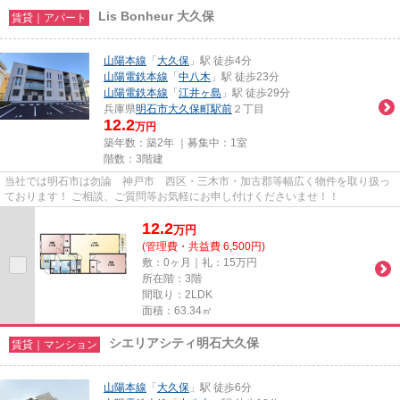
Lis Bonheur 大久保
賃貸｜アパート
山陽本線
「
大久保
」駅 徒歩4分
山陽電鉄本線
「
中八木
」駅 徒歩23分
山陽電鉄本線
「
江井ヶ島
」駅 徒歩29分
兵庫県
明石市
大久保町駅前
２丁目
12.2
万円
築年数：築2年 ｜募集中：
1室
階数：3階建
当社では明石市は勿論 神戸市 西区・三木市・加古郡等幅広く物件を取り扱っ
ております！ ご相談、ご質問等お気軽にお申し付けくださいませ！！
12.2
万
円
(管理費・共益費 6,500円)
敷：0ヶ月｜礼：15万円
所在階：3階
間取り：2LDK
面積：63.34㎡
シエリアシティ明石大久保
賃貸｜マンション
山陽本線
「
大久保
」駅 徒歩6分