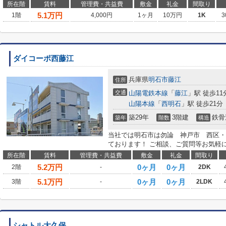
所在階
賃料
管理費・共益費
敷金
礼金
間取り
5.1
万円
1階
4,000円
1ヶ月
10万円
1K
3
ダイコーポ西藤江
兵庫県
明石市
藤江
住所
交通
山陽電鉄本線
「
藤江
」駅 徒歩11
山陽本線
「
西明石
」駅 徒歩21分
築29年
3階建
鉄骨
築年
階数
構造
当社では明石市は勿論 神戸市 西区・
ております！ ご相談、ご質問等お気軽
所在階
賃料
管理費・共益費
敷金
礼金
間取り
5.2
万円
0ヶ月
0ヶ月
2階
-
2DK
5.1
万円
0ヶ月
0ヶ月
3階
-
2LDK
シャトル大久保