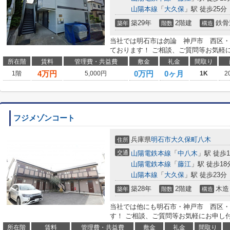
山陽本線
「
大久保
」駅 徒歩25分
築29年
2階建
鉄骨
築年
階数
構造
当社では明石市は勿論 神戸市 西区・
ております！ ご相談、ご質問等お気軽
所在階
賃料
管理費・共益費
敷金
礼金
間取り
4
万円
0万円
0ヶ月
1階
5,000円
1K
2
フジメゾンコート
兵庫県
明石市
大久保町八木
住所
交通
山陽電鉄本線
「
中八木
」駅 徒歩
山陽電鉄本線
「
藤江
」駅 徒歩18
山陽本線
「
大久保
」駅 徒歩23分
築28年
2階建
木造
築年
階数
構造
当社では他にも明石市・神戸市 西区・
す！ ご相談、ご質問等お気軽にお申し
所在階
賃料
管理費・共益費
敷金
礼金
間取り