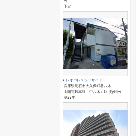
分
予定
レオパレスシーサイド
兵庫県明石市大久保町谷八木
山陽電鉄本線「中八木」駅 徒歩5分
築29年