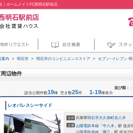
覧｜ホームメイトFC西明石駅前店
設案内
>
明石市
>
明石市のコンビニエンスストア
>
セブン−イレブン 
店周辺物件
並び順：
19
25
1-19
該当公開件数
棟 空き数
件
棟表示
レオパレスシーサイド
兵庫県
明石市
大久保町谷八木
住所
交通
山陽電鉄本線
「
中八木
」駅 徒歩
山陽電鉄本線
「
藤江
」駅 徒歩15