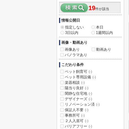
19
件が該当
情報公開日
指定しない
本日
3日以内
1週間以内
画像・動画あり
画像あり
動画あり
パノラマあり
こだわり条件
ペット飼育可
(-)
ペット専用設備
(-)
楽器相談
(-)
陽当り良好
(-)
閑静な住宅地
(-)
デザイナーズ
(-)
リノベーション済
(-)
保証人不要
(-)
事務所可
(-)
２人入居可
(-)
バリアフリー
(-)