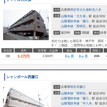
兵庫県
明石市
大久保町谷八木
住所
交通
山陽本線
「
大久保
」駅 徒歩19分
山陽電鉄本線
「
藤江
」駅 徒歩16
山陽本線
「
西明石
」駅 徒歩24分
築28年
3階建
鉄骨
築年
階数
構造
当社では他にも明石市・神戸市 西区・
す！ ご相談、ご質問等お気軽にお申し
所在階
賃料
管理費・共益費
敷金
礼金
間取り
5.3
万円
0ヶ月
0ヶ月
3階
2,000円
2DK
シャンポール西藤江
兵庫県
明石市
藤江
住所
交通
山陽本線
「
西明石
」駅 徒歩18分
山陽電鉄本線
「
藤江
」駅 徒歩12
山陽電鉄本線
「
中八木
」駅 徒歩1