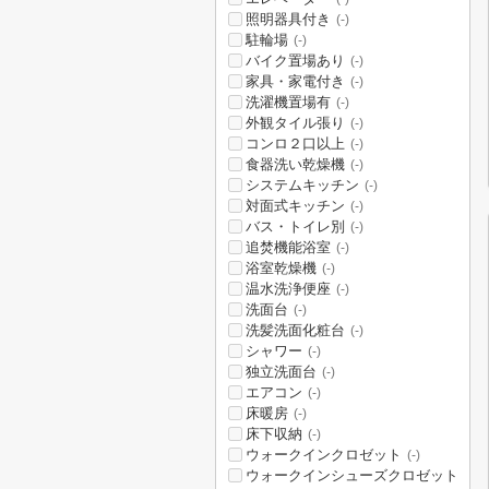
照明器具付き
(-)
駐輪場
(-)
バイク置場あり
(-)
家具・家電付き
(-)
洗濯機置場有
(-)
外観タイル張り
(-)
コンロ２口以上
(-)
食器洗い乾燥機
(-)
システムキッチン
(-)
対面式キッチン
(-)
バス・トイレ別
(-)
追焚機能浴室
(-)
浴室乾燥機
(-)
温水洗浄便座
(-)
洗面台
(-)
洗髪洗面化粧台
(-)
シャワー
(-)
独立洗面台
(-)
エアコン
(-)
床暖房
(-)
床下収納
(-)
ウォークインクロゼット
(-)
ウォークインシューズクロゼット