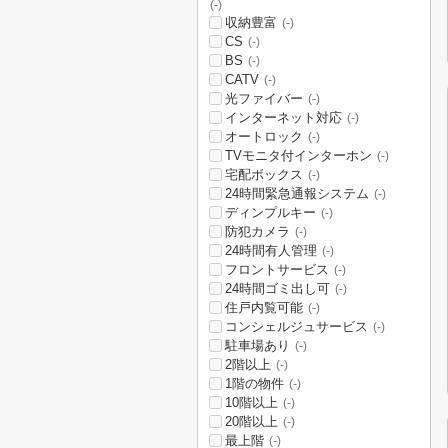
(-)
収納豊富
(-)
CS
(-)
BS
(-)
CATV
(-)
光ファイバー
(-)
インターネット対応
(-)
オートロック
(-)
TVモニタ付インターホン
(-)
宅配ボックス
(-)
24時間緊急通報システム
(-)
ディンプルキー
(-)
防犯カメラ
(-)
24時間有人管理
(-)
フロントサービス
(-)
24時間ゴミ出し可
(-)
住戸内覧可能
(-)
コンシェルジュサービス
(-)
駐車場あり
(-)
2階以上
(-)
1階の物件
(-)
10階以上
(-)
20階以上
(-)
最上階
(-)