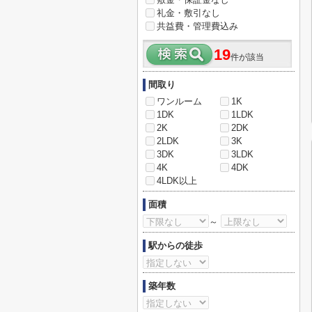
礼金・敷引なし
共益費・管理費込み
19
件が該当
間取り
ワンルーム
1K
1DK
1LDK
2K
2DK
2LDK
3K
3DK
3LDK
4K
4DK
4LDK以上
面積
～
駅からの徒歩
築年数