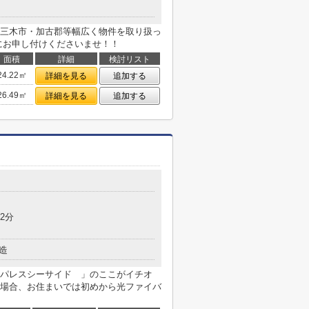
三木市・加古郡等幅広く物件を取り扱っ
にお申し付けくださいませ！！
面積
詳細
検討リスト
24.22㎡
詳細を見る
追加する
26.49㎡
詳細を見る
追加する
2分
造
パレスシーサイド 」のここがイチオ
場合、お住まいでは初めから光ファイバ