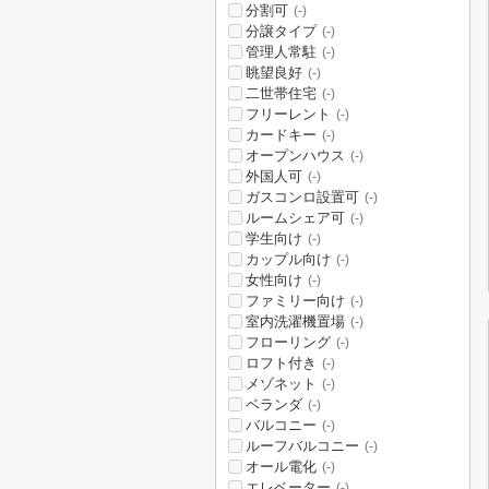
分割可
(-)
分譲タイプ
(-)
管理人常駐
(-)
眺望良好
(-)
二世帯住宅
(-)
フリーレント
(-)
カードキー
(-)
オープンハウス
(-)
外国人可
(-)
ガスコンロ設置可
(-)
ルームシェア可
(-)
学生向け
(-)
カップル向け
(-)
女性向け
(-)
ファミリー向け
(-)
室内洗濯機置場
(-)
フローリング
(-)
ロフト付き
(-)
メゾネット
(-)
ベランダ
(-)
バルコニー
(-)
ルーフバルコニー
(-)
オール電化
(-)
エレベーター
(-)