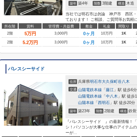
築4年
3階建
木造
築年
階数
構造
当社では明石市は勿論 神戸市 西区・
ております！ ご相談、ご質問等お気軽
所在階
賃料
管理費・共益費
敷金
礼金
間取り
5
万円
0ヶ月
2階
3,000円
10万円
1K
5.2
万円
0ヶ月
2階
3,000円
10万円
1K
パレスシーサイド
兵庫県
明石市
大久保町谷八木
住所
交通
山陽電鉄本線
「
藤江
」駅 徒歩6分
山陽電鉄本線
「
中八木
」駅 徒歩1
山陽本線
「
西明石
」駅 徒歩20分
築23年
2階建
鉄骨
築年
階数
構造
『パレスシーサイド 』の最新情報！「
シ！パソコンが大事な仕事のアイテムの
ーが...