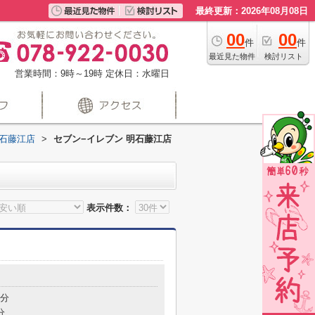
最終更新：2026年08月08日
00
00
件
件
最近見た物件
検討リスト
営業時間：9時～19時
定休日：水曜日
明石藤江店
>
セブン−イレブン 明石藤江店
表示件数：
5分
分