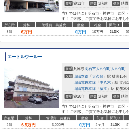
築31年
3階建
鉄骨
築年
階数
構造
当社では他にも明石市・神戸市 西区・
す！ ご相談、ご質問等お気軽にお申し
所在階
賃料
管理費・共益費
敷金
礼金
間取り
6
万円
0万円
3階
-
10万円
2LDK
5
エートルウールー
兵庫県
明石市
大久保町大久保町
住所
交通
山陽本線
「
大久保
」駅 徒歩15分
山陽電鉄本線
「
中八木
」駅 徒歩1
山陽電鉄本線
「
藤江
」駅 徒歩20
築28年
3階建
鉄筋
築年
階数
構造
当社では他にも明石市・神戸市 西区・
す！ ご相談、ご質問等お気軽にお申し
所在階
賃料
管理費・共益費
敷金
礼金
間取り
6.5
万円
0万円
2階
3,000円
2ヶ月
2LDK
5