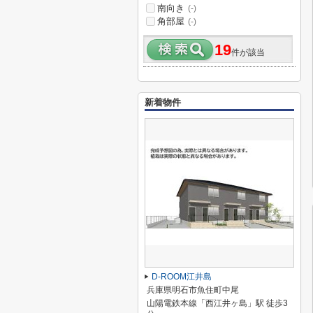
南向き
(-)
角部屋
(-)
19
件が該当
新着物件
D-ROOM江井島
兵庫県明石市魚住町中尾
山陽電鉄本線「西江井ヶ島」駅 徒歩3