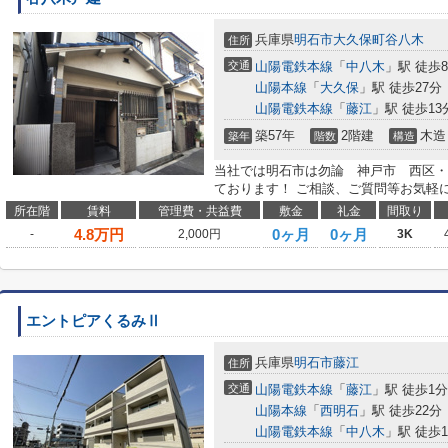
兵庫県
明石市
大久保町谷八木
住所
交通
山陽電鉄本線
「
中八木
」駅 徒歩
山陽本線
「
大久保
」駅 徒歩27分
山陽電鉄本線
「
藤江
」駅 徒歩13
築57年
2階建
木造
築年
階数
構造
当社では明石市は勿論 神戸市 西区・
ております！ ご相談、ご質問等お気軽
所在階
賃料
管理費・共益費
敷金
礼金
間取り
4.8
万円
0ヶ月
0ヶ月
-
2,000円
3K
エントピアくるみⅡ
兵庫県
明石市
藤江
住所
交通
山陽電鉄本線
「
藤江
」駅 徒歩1分
山陽本線
「
西明石
」駅 徒歩22分
山陽電鉄本線
「
中八木
」駅 徒歩1