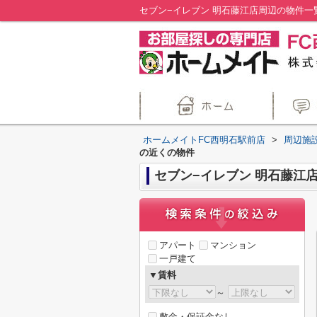
セブン−イレブン 明石藤江店周辺の物件一
ホームメイトFC西明石駅前店
>
周辺施
の近くの物件
セブン−イレブン 明石藤江
アパート
マンション
一戸建て
▼賃料
～
敷金・保証金なし