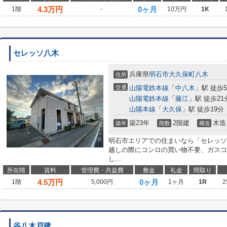
4.3
万円
0ヶ月
1階
-
10万円
1K
セレッソ八木
兵庫県
明石市
大久保町八木
住所
交通
山陽電鉄本線
「
中八木
」駅 徒歩
山陽電鉄本線
「
藤江
」駅 徒歩21
山陽本線
「
大久保
」駅 徒歩19分
築23年
2階建
木造
築年
階数
構造
明石市エリアでの住まいなら「セレッソ
越しの際にコンロの買い物不要、ガスコ
し...
所在階
賃料
管理費・共益費
敷金
礼金
間取り
4.5
万円
0ヶ月
1階
5,000円
1ヶ月
1R
2
谷八木戸建