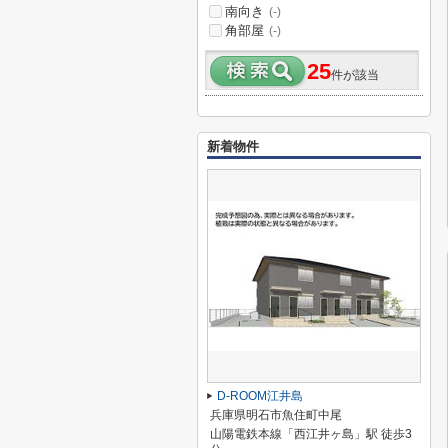
南向き
(-)
角部屋
(-)
25
件が該当
新着物件
D-ROOM江井島
兵庫県明石市魚住町中尾
山陽電鉄本線「西江井ヶ島」駅 徒歩3