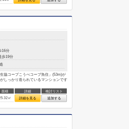
詳細を見る
追加する
目
歩16分
徒歩19分
造
協コープこうべコープ魚住」(53m)が
がしっかり造られているマンションです
面積
詳細
検討リスト
25.32㎡
詳細を見る
追加する