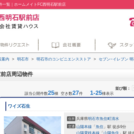
件一覧｜ホームメイトFC西明石駅前店
設案内
>
明石市
>
明石市のコンビニエンスストア
>
セブン−イレブン 
駅前店周辺物件
並び順：
25
27
1-25
該当公開件数
棟 空き数
件
棟表示
ワイズ石生
兵庫県
明石市
魚住町清水
住所
交通
山陽本線
「
魚住
」駅 徒歩9分
山陽電鉄本線
「
山陽魚住
」駅 徒