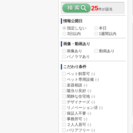
25
件が該当
情報公開日
指定しない
本日
3日以内
1週間以内
画像・動画あり
画像あり
動画あり
パノラマあり
こだわり条件
ペット飼育可
(-)
ペット専用設備
(-)
楽器相談
(-)
陽当り良好
(-)
閑静な住宅地
(-)
デザイナーズ
(-)
リノベーション済
(-)
保証人不要
(-)
事務所可
(-)
２人入居可
(-)
バリアフリー
(-)