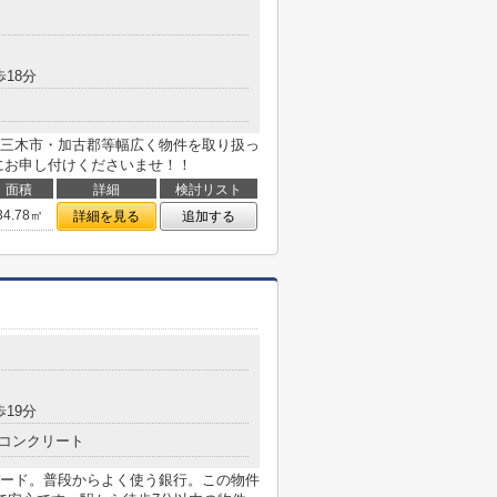
歩18分
三木市・加古郡等幅広く物件を取り扱っ
にお申し付けくださいませ！！
面積
詳細
検討リスト
34.78㎡
詳細を見る
追加する
歩19分
コンクリート
ード。普段からよく使う銀行。この物件