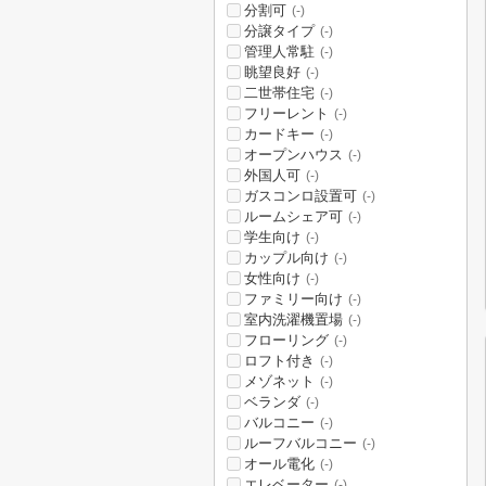
分割可
(-)
分譲タイプ
(-)
管理人常駐
(-)
眺望良好
(-)
二世帯住宅
(-)
フリーレント
(-)
カードキー
(-)
オープンハウス
(-)
外国人可
(-)
ガスコンロ設置可
(-)
ルームシェア可
(-)
学生向け
(-)
カップル向け
(-)
女性向け
(-)
ファミリー向け
(-)
室内洗濯機置場
(-)
フローリング
(-)
ロフト付き
(-)
メゾネット
(-)
ベランダ
(-)
バルコニー
(-)
ルーフバルコニー
(-)
オール電化
(-)
エレベーター
(-)