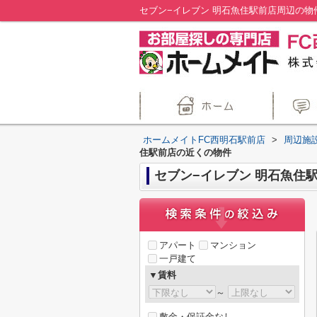
セブン−イレブン 明石魚住駅前店周辺の物
ホームメイトFC西明石駅前店
>
周辺施
住駅前店の近くの物件
セブン−イレブン 明石魚住
アパート
マンション
一戸建て
▼賃料
～
敷金・保証金なし