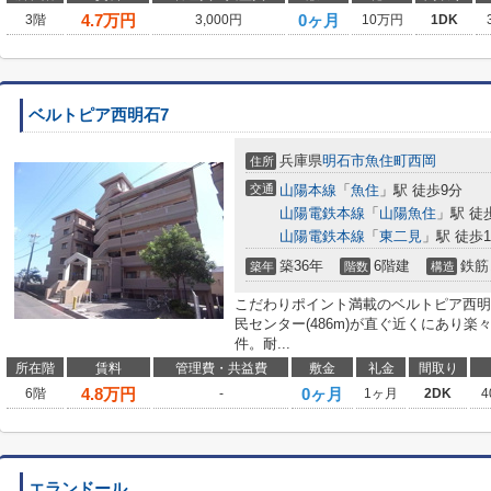
4.7
万円
0ヶ月
3階
3,000円
10万円
1DK
ベルトピア西明石7
兵庫県
明石市
魚住町西岡
住所
交通
山陽本線
「
魚住
」駅 徒歩9分
山陽電鉄本線
「
山陽魚住
」駅 徒
山陽電鉄本線
「
東二見
」駅 徒歩1
築36年
6階建
鉄筋
築年
階数
構造
こだわりポイント満載のベルトピア西明
民センター(486m)が直ぐ近くにあり
件。耐...
所在階
賃料
管理費・共益費
敷金
礼金
間取り
4.8
万円
0ヶ月
6階
-
1ヶ月
2DK
4
エランドール