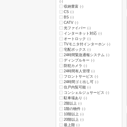
(-)
収納豊富
(-)
CS
(-)
BS
(-)
CATV
(-)
光ファイバー
(-)
インターネット対応
(-)
オートロック
(-)
TVモニタ付インターホン
(-)
宅配ボックス
(-)
24時間緊急通報システム
(-)
ディンプルキー
(-)
防犯カメラ
(-)
24時間有人管理
(-)
フロントサービス
(-)
24時間ゴミ出し可
(-)
住戸内覧可能
(-)
コンシェルジュサービス
(-)
駐車場あり
(-)
2階以上
(-)
1階の物件
(-)
10階以上
(-)
20階以上
(-)
最上階
(-)