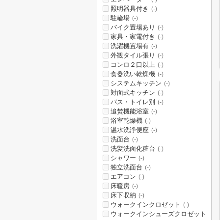
照明器具付き
(-)
駐輪場
(-)
バイク置場あり
(-)
家具・家電付き
(-)
洗濯機置場有
(-)
外観タイル張り
(-)
コンロ２口以上
(-)
食器洗い乾燥機
(-)
システムキッチン
(-)
対面式キッチン
(-)
バス・トイレ別
(-)
追焚機能浴室
(-)
浴室乾燥機
(-)
温水洗浄便座
(-)
洗面台
(-)
洗髪洗面化粧台
(-)
シャワー
(-)
独立洗面台
(-)
エアコン
(-)
床暖房
(-)
床下収納
(-)
ウォークインクロゼット
(-)
ウォークインシューズクロゼット