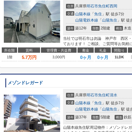
兵庫県
明石市
魚住町西岡
住所
交通
山陽本線
「
魚住
」駅 徒歩7分
山陽電鉄本線
「
山陽魚住
」駅 徒
築12年
2階建
木造
築年
階数
構造
当社では明石市は勿論 神戸市 西区・
ております！ ご相談、ご質問等お気軽
所在階
賃料
管理費・共益費
敷金
礼金
間取り
5.7
万円
0ヶ月
0ヶ月
1階
3,000円
1LDK
メゾンドレガード
兵庫県
明石市
魚住町清水
住所
交通
山陽本線
「
魚住
」駅 徒歩7分
山陽電鉄本線
「
山陽魚住
」駅 徒
築37年
5階建
鉄筋
築年
階数
構造
山陽本線魚住駅周辺物件：メゾンドレガ