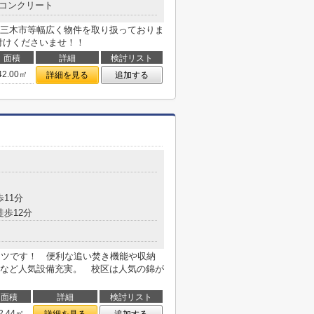
コンクリート
三木市等幅広く物件を取り扱っておりま
付けくださいませ！！
面積
詳細
検討リスト
42.00㎡
詳細を見る
追加する
目
歩11分
徒歩12分
イツです！ 便利な追い焚き機能や収納
など人気設備充実。 校区は人気の錦が
面積
詳細
検討リスト
2.44㎡