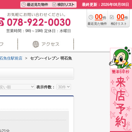
最終更新：2026年08月08日
00
00
件
件
最近見た物件
検討リスト
営業時間：9時～19時
定休日：水曜日
明石魚住駅前店
>
セブン−イレブン 明石魚
表示件数：
歩21分