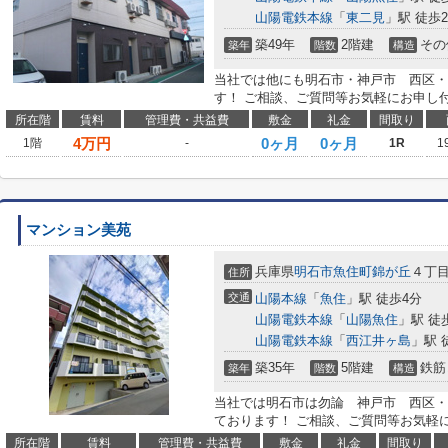
山陽電鉄本線
「
東二見
」駅 徒歩2
築49年
2階建
その
築年
階数
構造
当社では他にも明石市・神戸市 西区・
す！ ご相談、ご質問等お気軽にお申し
所在階
賃料
管理費・共益費
敷金
礼金
間取り
4
万円
0ヶ月
0ヶ月
1階
-
1R
1
マンション美苑
兵庫県
明石市
魚住町錦が丘
４丁
住所
交通
山陽本線
「
魚住
」駅 徒歩4分
山陽電鉄本線
「
山陽魚住
」駅 徒
山陽電鉄本線
「
西江井ヶ島
」駅 
築35年
5階建
鉄筋
築年
階数
構造
当社では明石市は勿論 神戸市 西区・
ております！ ご相談、ご質問等お気軽
所在階
賃料
管理費・共益費
敷金
礼金
間取り