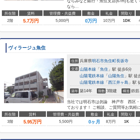
ならみなと銀行・魚住支店(67m)も近
なら...
所在階
賃料
管理費・共益費
敷金
礼金
間取り
5.7
万円
0万円
2階
5,000円
10万円
1DK
ヴィラージュ魚住
兵庫県
明石市
魚住町長坂寺
住所
交通
山陽本線
「
魚住
」駅 徒歩6分
山陽電鉄本線
「
山陽魚住
」駅 徒
山陽電鉄本線
「
西江井ヶ島
」駅 
築14年
3階建
鉄筋
築年
階数
構造
当社では明石市は勿論 神戸市 西区・
ております！ ご相談、ご質問等お気軽
所在階
賃料
管理費・共益費
敷金
礼金
間取り
5.95
万円
0ヶ月
3階
5,500円
8万円
1K