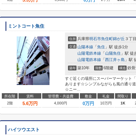
ミントコート魚住
兵庫県
明石市
魚住町錦が丘
３丁
住所
交通
山陽本線
「
魚住
」駅 徒歩1分
山陽電鉄本線
「
山陽魚住
」駅 徒
山陽電鉄本線
「
西江井ヶ島
」駅 
築10年
6階建
鉄骨
築年
階数
構造
すぐ近くの場所にスーパーマーケット「生
あります☆シンプルながらも風の通り道
☆ニー...
所在階
賃料
管理費・共益費
敷金
礼金
間取り
5.6
万円
0万円
2階
4,000円
10万円
1K
ハイツウエスト