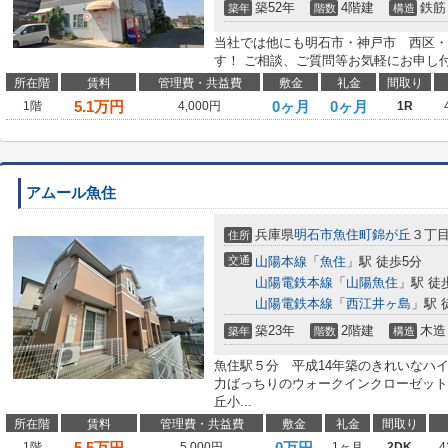
築52年
4階建
鉄筋
築年
階数
構造
当社では他にも明石市・神戸市 西区・
す！ ご相談、ご質問等お気軽にお申し
所在階
賃料
管理費・共益費
敷金
礼金
間取り
5.1
万円
0ヶ月
0ヶ月
1階
4,000円
1R
アムール魚住
兵庫県
明石市
魚住町錦が丘
３丁
住所
交通
山陽本線
「
魚住
」駅 徒歩5分
山陽電鉄本線
「
山陽魚住
」駅 徒
山陽電鉄本線
「
西江井ヶ島
」駅 
築23年
2階建
木造
築年
階数
構造
魚住駅５分 平成14年築のきれいなハ
力ばっちりのウォークインクローゼット
丘小...
所在階
賃料
管理費・共益費
敷金
礼金
間取り
5.5
万円
0万円
1階
5,000円
1ヶ月
2DK
4