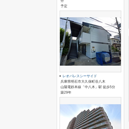
分
予定
レオパレスシーサイド
兵庫県明石市大久保町谷八木
山陽電鉄本線「中八木」駅 徒歩5分
築29年