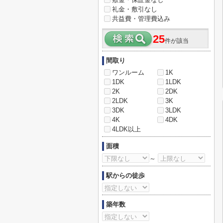
礼金・敷引なし
共益費・管理費込み
25
件が該当
間取り
ワンルーム
1K
1DK
1LDK
2K
2DK
2LDK
3K
3DK
3LDK
4K
4DK
4LDK以上
面積
～
駅からの徒歩
築年数