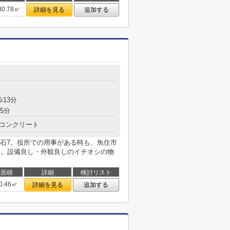
30.78㎡
詳細を見る
追加する
歩13分
5分
コンクリート
石7。役所での用事がある時も、魚住市
楽々。設備良し・外観良しのイチオシの物
面積
詳細
検討リスト
0.46㎡
詳細を見る
追加する