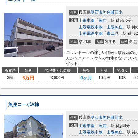
兵庫県
明石市
魚住町清水
住所
交通
山陽本線
「
魚住
」駅 徒歩12分
山陽電鉄本線
「
山陽魚住
」駅 徒
山陽電鉄本線
「
東二見
」駅 徒歩2
築29年
3階建
鉄筋
築年
階数
構造
エランドールの詳しい情報☆駐輪場の付
んか☆エアコン付きの物件となっていま
ゼット...
所在階
賃料
管理費・共益費
敷金
礼金
間取り
5
万円
0ヶ月
3階
3,000円
10万円
1DK
3
魚住コーポA棟
兵庫県
明石市
魚住町清水
住所
交通
山陽本線
「
魚住
」駅 徒歩9分
山陽電鉄本線
「
山陽魚住
」駅 徒