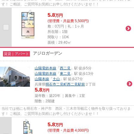
す！ ご相談、ご質問等お気軽にお申し付けくださいませ！！
5.8
万
円
(管理費・共益費 5,500円)
敷：0万円｜礼：1ヶ月
所在階：1階
間取り：1DK
面積：29.40㎡
アジロガーデン
賃貸｜アパート
山陽電鉄本線
「
西二見
」駅 徒歩5分
山陽電鉄本線
「
東二見
」駅 徒歩13分
山陽本線
「
土山
」駅 徒歩27分
兵庫県
明石市
二見町西二見駅前
２丁目
5.8
万円
築年数：築20年 ｜募集中：
1室
階数：2階建
当社では他にも明石市・神戸市 西区・三木市等幅広く物件を取り扱っておりま
す！ ご相談、ご質問等お気軽にお申し付けくださいませ！！
5.8
万
円
(管理費・共益費 4,000円)