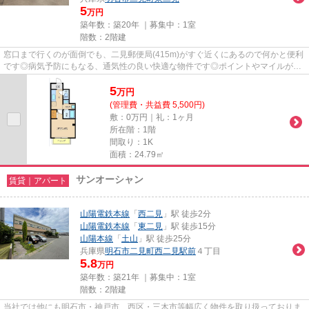
5
万円
築年数：築20年 ｜募集中：
1室
階数：2階建
窓口まで行くのが面倒でも、二見郵便局(415m)がすぐ近くにあるので何かと便利
です◎病気予防にもなる、通気性の良い快適な物件です◎ポイントやマイルが貯
まる、嬉しい初期費用カード決...
5
万
円
(管理費・共益費 5,500円)
敷：0万円｜礼：1ヶ月
所在階：1階
間取り：1K
面積：24.79㎡
サンオーシャン
賃貸｜アパート
山陽電鉄本線
「
西二見
」駅 徒歩2分
山陽電鉄本線
「
東二見
」駅 徒歩15分
山陽本線
「
土山
」駅 徒歩25分
兵庫県
明石市
二見町西二見駅前
４丁目
5.8
万円
築年数：築21年 ｜募集中：
1室
階数：2階建
当社では他にも明石市・神戸市 西区・三木市等幅広く物件を取り扱っておりま