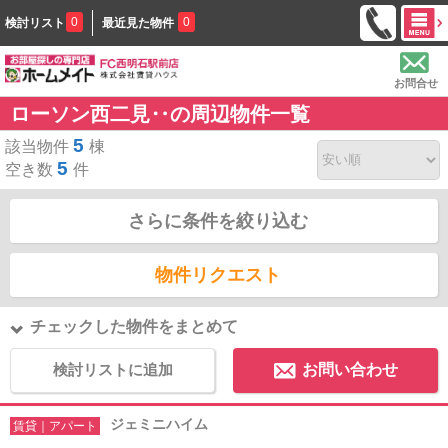
0
0
検討リスト
最近見た物件
お問合せ
ローソン西二見‥の周辺物件一覧
5
該当物件
棟
5
空き数
件
さらに条件を絞り込む
物件リクエスト
チェックした物件をまとめて
検討リストに追加
お問い合わせ
ジェミニハイム
賃貸｜アパート