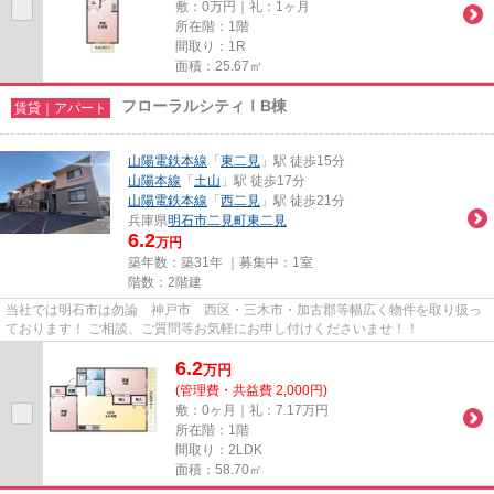
敷：0万円｜礼：1ヶ月
所在階：1階
間取り：1R
面積：25.67㎡
フローラルシティⅠB棟
賃貸｜アパート
山陽電鉄本線
「
東二見
」駅 徒歩15分
山陽本線
「
土山
」駅 徒歩17分
山陽電鉄本線
「
西二見
」駅 徒歩21分
兵庫県
明石市
二見町東二見
6.2
万円
築年数：築31年 ｜募集中：
1室
階数：2階建
当社では明石市は勿論 神戸市 西区・三木市・加古郡等幅広く物件を取り扱っ
ております！ ご相談、ご質問等お気軽にお申し付けくださいませ！！
6.2
万
円
(管理費・共益費 2,000円)
敷：0ヶ月｜礼：7.17万円
所在階：1階
間取り：2LDK
面積：58.70㎡