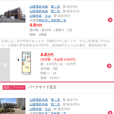
山陽電鉄本線
「
東二見
」駅 徒歩9分
山陽電鉄本線
「
西二見
」駅 徒歩11分
山陽本線
「
土山
」駅 徒歩20分
兵庫県
明石市
二見町西二見
4.8
万円
築年数：築18年 ｜募集中：
1室
階数：2階建
近場には二見中学校があります・距離423mと近いです。今なら駐車場に空きあ
り。お部屋の専有面積は34.00平米。賃貸物件ならではの魅力、費用負担が軽い
のがポイント。新生活を始める学...
4.8
万
円
(管理費・共益費 4,000円)
敷：4.8万円｜礼：10万円
所在階：1階
間取り：1K
面積：34.00㎡
パークサイド足立
賃貸｜アパート
山陽電鉄本線
「
東二見
」駅 徒歩7分
山陽電鉄本線
「
西二見
」駅 徒歩20分
山陽本線
「
土山
」駅 徒歩29分
兵庫県
明石市
二見町東二見