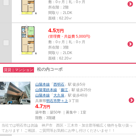
敷：0ヶ月｜礼：0ヶ月
所在階：2階
間取り：2LDK
面積：62.20㎡
4.5
万
円
(管理費・共益費 5,000円)
敷：0ヶ月｜礼：0ヶ月
所在階：3階
間取り：2LDK
面積：62.20㎡
松の内コーポ
賃貸｜マンション
山陽本線
「
西明石
」駅 徒歩5分
山陽電鉄本線
「
藤江
」駅 徒歩25分
山陽本線
「
大久保
」駅 徒歩40分
兵庫県
明石市
野々上
３丁目
4.7
万円
築年数：築50年 ｜募集中：
1室
階数：3階建
当社では明石市は勿論 神戸市 西区・三木市・加古郡等幅広く物件を取り扱っ
ております！ ご相談、ご質問等お気軽にお申し付けくださいませ！！