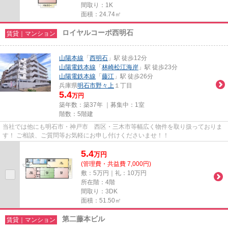
間取り：1K
面積：24.74㎡
ロイヤルコーポ西明石
賃貸｜マンション
山陽本線
「
西明石
」駅 徒歩12分
山陽電鉄本線
「
林崎松江海岸
」駅 徒歩23分
山陽電鉄本線
「
藤江
」駅 徒歩26分
兵庫県
明石市
野々上
１丁目
5.4
万円
築年数：築37年 ｜募集中：
1室
階数：5階建
当社では他にも明石市・神戸市 西区・三木市等幅広く物件を取り扱っておりま
す！ ご相談、ご質問等お気軽にお申し付けくださいませ！！
5.4
万
円
(管理費・共益費 7,000円)
敷：5万円｜礼：10万円
所在階：4階
間取り：3DK
面積：51.50㎡
第二藤本ビル
賃貸｜マンション