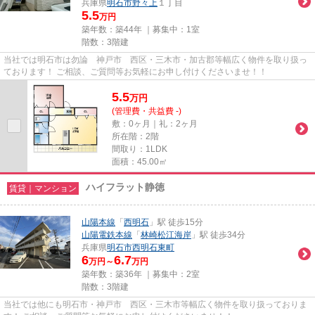
兵庫県
明石市
野々上
１丁目
5.5
万円
築年数：築44年 ｜募集中：
1室
階数：3階建
当社では明石市は勿論 神戸市 西区・三木市・加古郡等幅広く物件を取り扱っ
ております！ ご相談、ご質問等お気軽にお申し付けくださいませ！！
5.5
万
円
(管理費・共益費 -)
敷：0ヶ月｜礼：2ヶ月
所在階：2階
間取り：1LDK
面積：45.00㎡
ハイフラット静徳
賃貸｜マンション
山陽本線
「
西明石
」駅 徒歩15分
山陽電鉄本線
「
林崎松江海岸
」駅 徒歩34分
兵庫県
明石市
西明石東町
6
6.7
万円～
万円
築年数：築36年 ｜募集中：
2室
階数：3階建
当社では他にも明石市・神戸市 西区・三木市等幅広く物件を取り扱っておりま