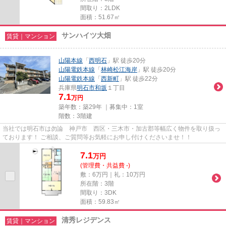
間取り：2LDK
面積：51.67㎡
サンハイツ大畑
賃貸｜マンション
山陽本線
「
西明石
」駅 徒歩20分
山陽電鉄本線
「
林崎松江海岸
」駅 徒歩20分
山陽電鉄本線
「
西新町
」駅 徒歩22分
兵庫県
明石市
和坂
１丁目
7.1
万円
築年数：築29年 ｜募集中：
1室
階数：3階建
当社では明石市は勿論 神戸市 西区・三木市・加古郡等幅広く物件を取り扱っ
ております！ ご相談、ご質問等お気軽にお申し付けくださいませ！！
7.1
万
円
(管理費・共益費 -)
敷：6万円｜礼：10万円
所在階：3階
間取り：3DK
面積：59.83㎡
清秀レジデンス
賃貸｜マンション