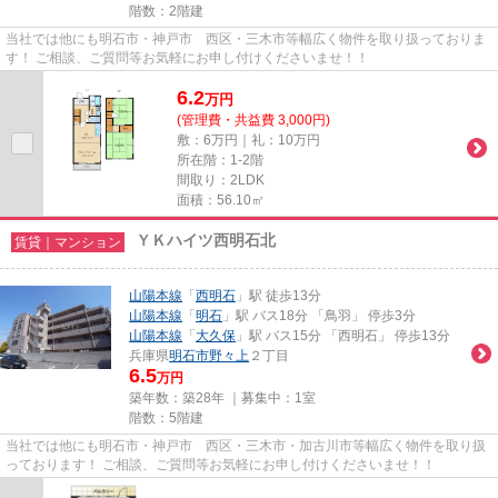
階数：2階建
当社では他にも明石市・神戸市 西区・三木市等幅広く物件を取り扱っておりま
す！ ご相談、ご質問等お気軽にお申し付けくださいませ！！
6.2
万
円
(管理費・共益費 3,000円)
敷：6万円｜礼：10万円
所在階：1-2階
間取り：2LDK
面積：56.10㎡
ＹＫハイツ西明石北
賃貸｜マンション
山陽本線
「
西明石
」駅 徒歩13分
山陽本線
「
明石
」駅 バス18分 「鳥羽」 停歩3分
山陽本線
「
大久保
」駅 バス15分 「西明石」 停歩13分
兵庫県
明石市
野々上
２丁目
6.5
万円
築年数：築28年 ｜募集中：
1室
階数：5階建
当社では他にも明石市・神戸市 西区・三木市・加古川市等幅広く物件を取り扱
っております！ ご相談、ご質問等お気軽にお申し付けくださいませ！！