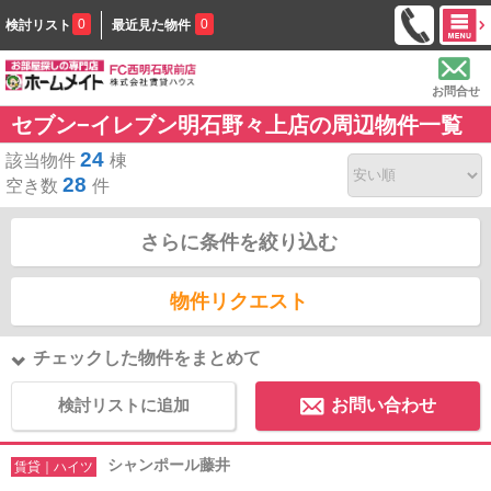
0
0
検討リスト
最近見た物件
お問合せ
セブン−イレブン明石野々上店の周辺物件一覧
24
該当物件
棟
28
空き数
件
さらに条件を絞り込む
物件リクエスト
チェックした物件をまとめて
検討リストに追加
お問い合わせ
シャンポール藤井
賃貸｜ハイツ