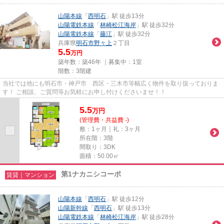
山陽本線
「
西明石
」駅 徒歩13分
山陽電鉄本線
「
林崎松江海岸
」駅 徒歩32分
山陽電鉄本線
「
藤江
」駅 徒歩32分
兵庫県
明石市
野々上
２丁目
5.5
万円
築年数：築46年 ｜募集中：
1室
階数：3階建
当社では他にも明石市・神戸市 西区・三木市等幅広く物件を取り扱っておりま
す！ ご相談、ご質問等お気軽にお申し付けくださいませ！！
5.5
万
円
(管理費・共益費 -)
敷：1ヶ月｜礼：3ヶ月
所在階：3階
間取り：3DK
面積：50.00㎡
第1ナカニシコーポ
賃貸｜マンション
山陽本線
「
西明石
」駅 徒歩12分
山陽新幹線
「
西明石
」駅 徒歩13分
山陽電鉄本線
「
林崎松江海岸
」駅 徒歩28分