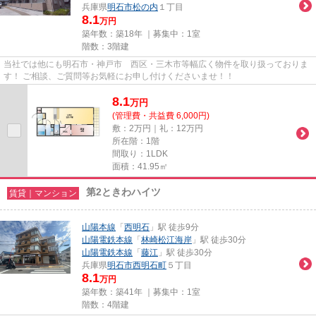
兵庫県
明石市
松の内
１丁目
8.1
万円
築年数：築18年 ｜募集中：
1室
階数：3階建
当社では他にも明石市・神戸市 西区・三木市等幅広く物件を取り扱っておりま
す！ ご相談、ご質問等お気軽にお申し付けくださいませ！！
8.1
万
円
(管理費・共益費 6,000円)
敷：2万円｜礼：12万円
所在階：1階
間取り：1LDK
面積：41.95㎡
第2ときわハイツ
賃貸｜マンション
山陽本線
「
西明石
」駅 徒歩9分
山陽電鉄本線
「
林崎松江海岸
」駅 徒歩30分
山陽電鉄本線
「
藤江
」駅 徒歩30分
兵庫県
明石市
西明石町
５丁目
8.1
万円
築年数：築41年 ｜募集中：
1室
階数：4階建