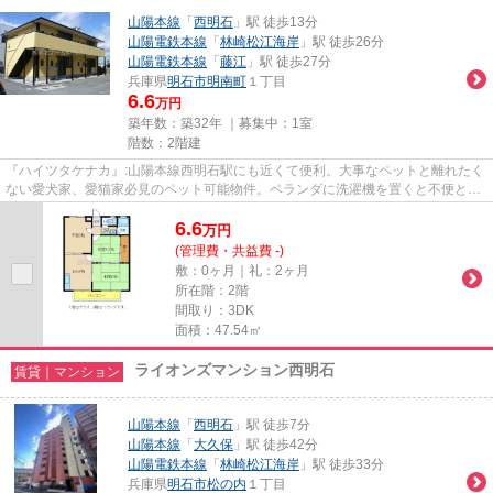
山陽本線
「
西明石
」駅 徒歩13分
山陽電鉄本線
「
林崎松江海岸
」駅 徒歩26分
山陽電鉄本線
「
藤江
」駅 徒歩27分
兵庫県
明石市
明南町
１丁目
6.6
万円
築年数：築32年 ｜募集中：
1室
階数：2階建
『ハイツタケナカ』:山陽本線西明石駅にも近くて便利。大事なペットと離れたく
ない愛犬家、愛猫家必見のペット可能物件。ベランダに洗濯機を置くと不便とい
う方にはオススメ、洗濯機が...
6.6
万
円
(管理費・共益費 -)
敷：0ヶ月｜礼：2ヶ月
所在階：2階
間取り：3DK
面積：47.54㎡
ライオンズマンション西明石
賃貸｜マンション
山陽本線
「
西明石
」駅 徒歩7分
山陽本線
「
大久保
」駅 徒歩42分
山陽電鉄本線
「
林崎松江海岸
」駅 徒歩33分
兵庫県
明石市
松の内
１丁目