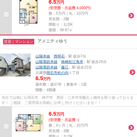
6.5
万
円
(管理費・共益費 4,000円)
敷：5万円｜礼：10万円
所在階：2階
間取り：1LDK
面積：38.97㎡
アメニティゆう
賃貸｜マンション
山陽本線
「
西明石
」駅 徒歩7分
山陽電鉄本線
「
林崎松江海岸
」駅 徒歩25分
山陽電鉄本線
「
藤江
」駅 徒歩22分
兵庫県
明石市
松の内
１丁目
6.5
万円
築年数：築37年 ｜募集中：
1室
階数：4階建
当社では他にも明石市・神戸市 西区・三木市等幅広く物件を取り扱っておりま
す！ ご相談、ご質問等お気軽にお申し付けくださいませ！！
6.5
万
円
(管理費・共益費 -)
敷：0ヶ月｜礼：20万円
所在階：3階
間取り：2LDK