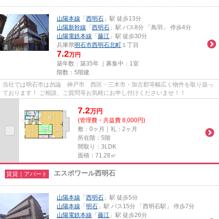
山陽本線
「
西明石
」駅 徒歩13分
山陽新幹線
「
西明石
」駅 バス8分 「鳥羽」 停歩4分
山陽電鉄本線
「
藤江
」駅 徒歩30分
兵庫県
明石市
西明石北町
１丁目
7.2
万円
築年数：築35年 ｜募集中：
1室
階数：5階建
当社では明石市は勿論 神戸市 西区・三木市・加古郡等幅広く物件を取り扱っ
ております！ ご相談、ご質問等お気軽にお申し付けくださいませ！！
7.2
万
円
(管理費・共益費 8,000円)
敷：0ヶ月｜礼：2ヶ月
所在階：5階
間取り：3LDK
面積：71.28㎡
エスポワール西明石
賃貸｜アパート
山陽本線
「
西明石
」駅 徒歩5分
山陽本線
「
明石
」駅 バス15分 「西明石駅」 停歩7分
山陽電鉄本線
「
藤江
」駅 徒歩26分