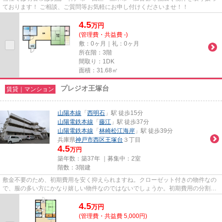
ております！ ご相談、ご質問等お気軽にお申し付けくださいませ！！
4.5
万
円
(管理費・共益費 -)
敷：0ヶ月｜礼：0ヶ月
所在階：3階
間取り：1DK
面積：31.68㎡
プレジオ王塚台
賃貸｜マンション
山陽本線
「
西明石
」駅 徒歩15分
山陽電鉄本線
「
藤江
」駅 徒歩37分
山陽電鉄本線
「
林崎松江海岸
」駅 徒歩39分
兵庫県
神戸市西区
王塚台
３丁目
4.5
万円
築年数：築37年 ｜募集中：
2室
階数：3階建
敷金不要のため、初期費用を安く抑えられますね。クローゼット付きの物件なの
で、服の多い方にかなり嬉しい物件なのではないでしょうか。初期費用の分割払
いにも。初期費用のカード決...
4.5
万
円
(管理費・共益費 5,000円)