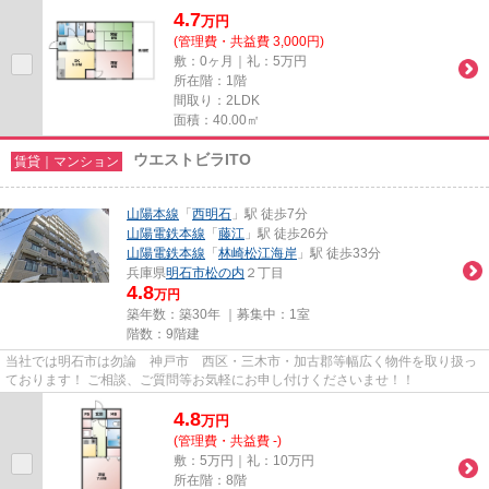
4.7
万
円
(管理費・共益費 3,000円)
敷：0ヶ月｜礼：5万円
所在階：1階
間取り：2LDK
面積：40.00㎡
ウエストビラITO
賃貸｜マンション
山陽本線
「
西明石
」駅 徒歩7分
山陽電鉄本線
「
藤江
」駅 徒歩26分
山陽電鉄本線
「
林崎松江海岸
」駅 徒歩33分
兵庫県
明石市
松の内
２丁目
4.8
万円
築年数：築30年 ｜募集中：
1室
階数：9階建
当社では明石市は勿論 神戸市 西区・三木市・加古郡等幅広く物件を取り扱っ
ております！ ご相談、ご質問等お気軽にお申し付けくださいませ！！
4.8
万
円
(管理費・共益費 -)
敷：5万円｜礼：10万円
所在階：8階