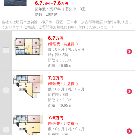
6.7
7.6
万円～
万円
築年数：築37年 ｜募集中：
3室
階数：10階建
当社では明石市は勿論 神戸市 西区・三木市・加古郡等幅広く物件を取り扱っ
ております！ ご相談、ご質問等お気軽にお申し付けくださいませ！！
6.7
万
円
(管理費・共益費 -)
敷：0ヶ月｜礼：0ヶ月
所在階：3階
間取り：3LDK
面積：46.65㎡
7.1
万
円
(管理費・共益費 -)
敷：0ヶ月｜礼：0ヶ月
所在階：7階
間取り：2LDK
面積：46.65㎡
7.6
万
円
(管理費・共益費 -)
敷：0ヶ月｜礼：0ヶ月
所在階：8階