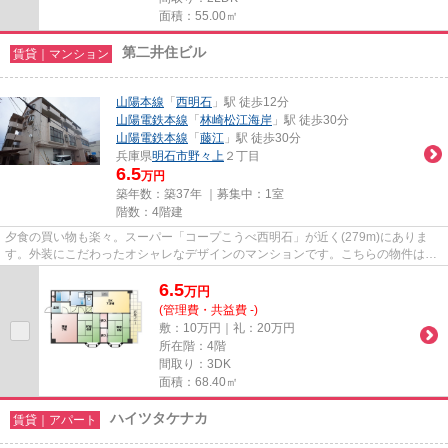
面積：55.00㎡
第二井住ビル
賃貸｜マンション
山陽本線
「
西明石
」駅 徒歩12分
山陽電鉄本線
「
林崎松江海岸
」駅 徒歩30分
山陽電鉄本線
「
藤江
」駅 徒歩30分
兵庫県
明石市
野々上
２丁目
6.5
万円
築年数：築37年 ｜募集中：
1室
階数：4階建
夕食の買い物も楽々。スーパー「コープこうべ西明石」が近く(279m)にありま
す。外装にこだわったオシャレなデザインのマンションです。こちらの物件は2
駅が利用圏内にあり便利です。充...
6.5
万
円
(管理費・共益費 -)
敷：10万円｜礼：20万円
所在階：4階
間取り：3DK
面積：68.40㎡
ハイツタケナカ
賃貸｜アパート