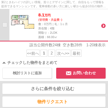
第2ときわハイツの詳しい情報。造りとデザインに関して、自信をもって情報を
提供できるマンションです。電車移動の多い方に嬉しい駅から徒歩10分の物件で
す。陽当たりの良い物件です。...
8.1
万
円
(管理費・共益費 -)
敷：0万円｜礼：1ヶ月
所在階：4階
間取り：2LDK
面積：66.00㎡
該当公開件数
24
棟 空き数
28
件
1-20
棟表示
1
2
<<前へ
次へ>>
最初
チェックした物件をまとめて
検討リストに追加
お問い合わせ
さらに条件を絞り込む
物件リクエスト