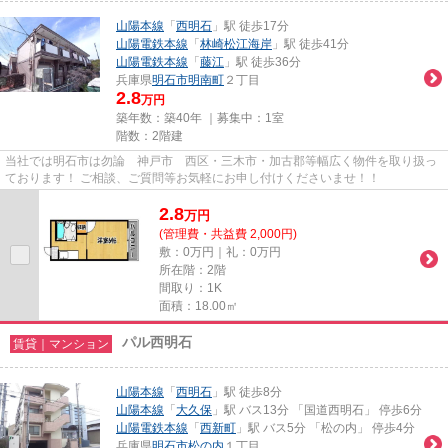
山陽本線
「
西明石
」駅 徒歩17分
山陽電鉄本線
「
林崎松江海岸
」駅 徒歩41分
山陽電鉄本線
「
藤江
」駅 徒歩36分
兵庫県
明石市
明南町
２丁目
2.8
万円
築年数：築40年 ｜募集中：
1室
階数：2階建
当社では明石市は勿論 神戸市 西区・三木市・加古郡等幅広く物件を取り扱っ
ております！ ご相談、ご質問等お気軽にお申し付けくださいませ！！
2.8
万
円
(管理費・共益費 2,000円)
敷：0万円｜礼：0万円
所在階：2階
間取り：1K
面積：18.00㎡
パル西明石
賃貸｜マンション
山陽本線
「
西明石
」駅 徒歩8分
山陽本線
「
大久保
」駅 バス13分 「国道西明石」 停歩6分
山陽電鉄本線
「
西新町
」駅 バス5分 「松の内」 停歩4分
兵庫県
明石市
松の内
１丁目