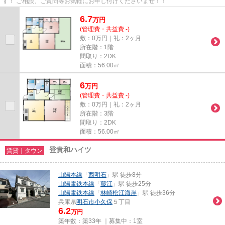
す！ ご相談、ご質問等お気軽にお申し付けくださいませ！！
6.7
万
円
(管理費・共益費 -)
敷：0万円｜礼：2ヶ月
所在階：1階
間取り：2DK
面積：56.00㎡
6
万
円
(管理費・共益費 -)
敷：0万円｜礼：2ヶ月
所在階：3階
間取り：2DK
面積：56.00㎡
登貴和ハイツ
賃貸｜タウン
山陽本線
「
西明石
」駅 徒歩8分
山陽電鉄本線
「
藤江
」駅 徒歩25分
山陽電鉄本線
「
林崎松江海岸
」駅 徒歩36分
兵庫県
明石市
小久保
５丁目
6.2
万円
築年数：築33年 ｜募集中：
1室