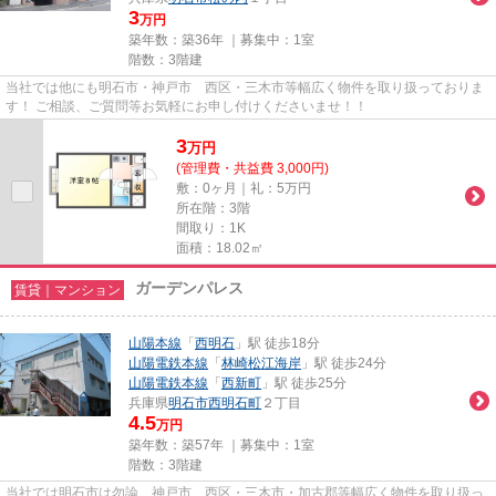
3
万円
築年数：築36年 ｜募集中：
1室
階数：3階建
当社では他にも明石市・神戸市 西区・三木市等幅広く物件を取り扱っておりま
す！ ご相談、ご質問等お気軽にお申し付けくださいませ！！
3
万
円
(管理費・共益費 3,000円)
敷：0ヶ月｜礼：5万円
所在階：3階
間取り：1K
面積：18.02㎡
ガーデンパレス
賃貸｜マンション
山陽本線
「
西明石
」駅 徒歩18分
山陽電鉄本線
「
林崎松江海岸
」駅 徒歩24分
山陽電鉄本線
「
西新町
」駅 徒歩25分
兵庫県
明石市
西明石町
２丁目
4.5
万円
築年数：築57年 ｜募集中：
1室
階数：3階建
当社では明石市は勿論 神戸市 西区・三木市・加古郡等幅広く物件を取り扱っ