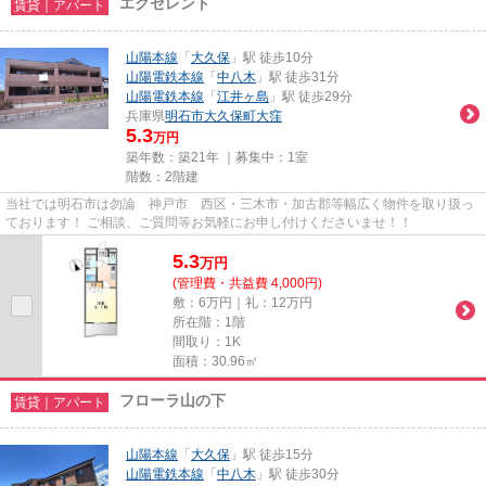
エクセレント
賃貸｜アパート
山陽本線
「
大久保
」駅 徒歩10分
山陽電鉄本線
「
中八木
」駅 徒歩31分
山陽電鉄本線
「
江井ヶ島
」駅 徒歩29分
兵庫県
明石市
大久保町大窪
5.3
万円
築年数：築21年 ｜募集中：
1室
階数：2階建
当社では明石市は勿論 神戸市 西区・三木市・加古郡等幅広く物件を取り扱っ
ております！ ご相談、ご質問等お気軽にお申し付けくださいませ！！
5.3
万
円
(管理費・共益費 4,000円)
敷：6万円｜礼：12万円
所在階：1階
間取り：1K
面積：30.96㎡
フローラ山の下
賃貸｜アパート
山陽本線
「
大久保
」駅 徒歩15分
山陽電鉄本線
「
中八木
」駅 徒歩30分