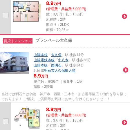
8.9
万
円
(管理費・共益費 5,000円)
敷：3万円｜礼：15万円
所在階：2階
間取り：2LDK
面積：70.86㎡
ブランベール大久保
賃貸｜マンション
山陽本線
「
大久保
」駅 徒歩14分
山陽電鉄本線
「
中八木
」駅 徒歩28分
山陽本線
「
西明石
」駅 徒歩34分
兵庫県
明石市
大久保町大窪
8.9
万円
築年数：築36年 ｜募集中：
1室
階数：3階建
当社では明石市は勿論 神戸市 西区・三木市・加古郡等幅広く物件を取り扱っ
ております！ ご相談、ご質問等お気軽にお申し付けくださいませ！！
8.9
万
円
(管理費・共益費 5,000円)
敷：3万円｜礼：18万円
所在階：3階