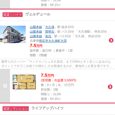
間取り：3LDK
面積：66.15㎡
ヴェルデュール
賃貸｜ハイツ
山陽本線
「
大久保
」駅 徒歩10分
山陽本線
「
西明石
」駅 バス15分 「大久保駅」 停歩10分
山陽本線
「
魚住
」駅 バス15分 「大久保」 停歩10分
兵庫県
明石市
大久保町大窪
7.5
万円
築年数：築23年 ｜募集中：
1室
階数：2階建
最寄りのスーパー「マックスバリュ大久保店」まで338mとすぐ近くにあるのも
ポイントです◎ごみ捨ての煩わしさを軽減するのが、敷地内ごみ置き場です◎駅
から徒歩10分の物件で、電車での...
7.5
万
円
(管理費・共益費 3,000円)
敷：0ヶ月｜礼：15万円
所在階：1階
間取り：2LDK
面積：64.20㎡
ライフアップハイツ
賃貸｜マンション