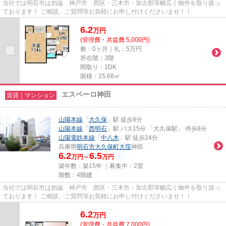
当社では明石市は勿論 神戸市 西区・三木市・加古郡等幅広く物件を取り扱っ
ております！ ご相談、ご質問等お気軽にお申し付けくださいませ！！
6.2
万
円
(管理費・共益費 5,000円)
敷：0ヶ月｜礼：5万円
所在階：3階
間取り：1DK
面積：25.68㎡
エスペーロ神田
賃貸｜マンション
山陽本線
「
大久保
」駅 徒歩8分
山陽本線
「
西明石
」駅 バス15分 「大久保駅」 停歩8分
山陽電鉄本線
「
中八木
」駅 徒歩24分
兵庫県
明石市
大久保町大窪
神田
6.2
6.5
万円～
万円
築年数：築15年 ｜募集中：
2室
階数：4階建
当社では明石市は勿論 神戸市 西区・三木市・加古郡等幅広く物件を取り扱っ
ております！ ご相談、ご質問等お気軽にお申し付けくださいませ！！
6.2
万
円
(管理費・共益費 7,000円)