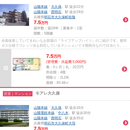
山陽本線
「
大久保
」駅 徒歩22分
山陽本線
「
西明石
」駅 徒歩29分
兵庫県
明石市
大久保町松陰
7.5
万円
築年数：築28年 ｜募集中：
1室
階数：5階建
全面改装していてきれいなお部屋の『ライフアップハイツ』のご紹介です。都市
ガス仕様でフレッツ光も対応しているマンションで４階部分なので日当たり、風
通しの良い場所です。12.5帖...
7.5
万
円
(管理費・共益費 5,000円)
敷：0ヶ月｜礼：20万円
所在階：4階
間取り：2LDK
面積：65.48㎡
モアレ大久保
賃貸｜マンション
山陽本線
「
大久保
」駅 徒歩16分
山陽電鉄本線
「
中八木
」駅 徒歩30分
山陽本線
「
西明石
」駅 徒歩35分
兵庫県
明石市
大久保町大窪
7.5
万円