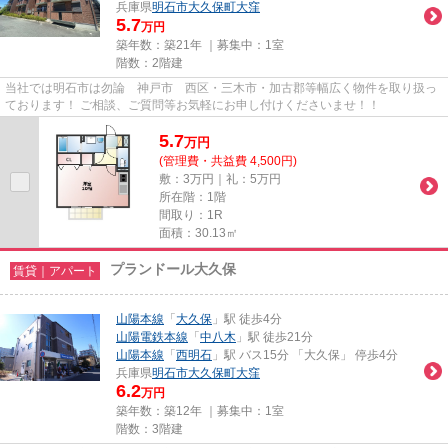
兵庫県
明石市
大久保町大窪
5.7
万円
築年数：築21年 ｜募集中：
1室
階数：2階建
当社では明石市は勿論 神戸市 西区・三木市・加古郡等幅広く物件を取り扱っ
ております！ ご相談、ご質問等お気軽にお申し付けくださいませ！！
5.7
万
円
(管理費・共益費 4,500円)
敷：3万円｜礼：5万円
所在階：1階
間取り：1R
面積：30.13㎡
プランドール大久保
賃貸｜アパート
山陽本線
「
大久保
」駅 徒歩4分
山陽電鉄本線
「
中八木
」駅 徒歩21分
山陽本線
「
西明石
」駅 バス15分 「大久保」 停歩4分
兵庫県
明石市
大久保町大窪
6.2
万円
築年数：築12年 ｜募集中：
1室
階数：3階建