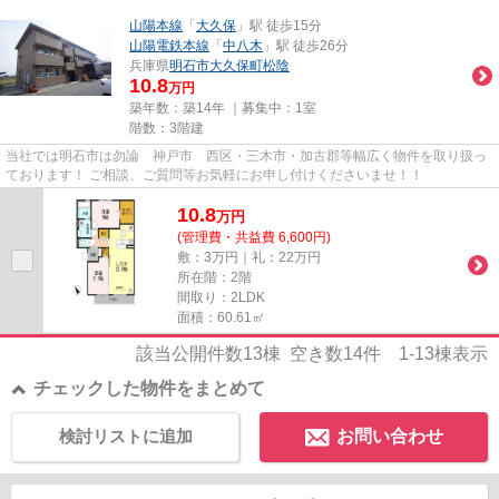
山陽本線
「
大久保
」駅 徒歩15分
山陽電鉄本線
「
中八木
」駅 徒歩26分
兵庫県
明石市
大久保町松陰
10.8
万円
築年数：築14年 ｜募集中：
1室
階数：3階建
当社では明石市は勿論 神戸市 西区・三木市・加古郡等幅広く物件を取り扱っ
ております！ ご相談、ご質問等お気軽にお申し付けくださいませ！！
10.8
万
円
(管理費・共益費 6,600円)
敷：3万円｜礼：22万円
所在階：2階
間取り：2LDK
面積：60.61㎡
該当公開件数
13
棟 空き数
14
件
1-13
棟表示
チェックした物件をまとめて
検討リストに追加
お問い合わせ