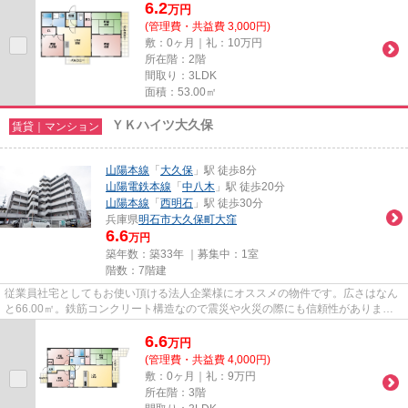
6.2
万
円
(管理費・共益費 3,000円)
敷：0ヶ月｜礼：10万円
所在階：2階
間取り：3LDK
面積：53.00㎡
ＹＫハイツ大久保
賃貸｜マンション
山陽本線
「
大久保
」駅 徒歩8分
山陽電鉄本線
「
中八木
」駅 徒歩20分
山陽本線
「
西明石
」駅 徒歩30分
兵庫県
明石市
大久保町大窪
6.6
万円
築年数：築33年 ｜募集中：
1室
階数：7階建
従業員社宅としてもお使い頂ける法人企業様にオススメの物件です。広さはなん
と66.00㎡。鉄筋コンクリート構造なので震災や火災の際にも信頼性がありま
す。自転車をよくご利用されるご...
6.6
万
円
(管理費・共益費 4,000円)
敷：0ヶ月｜礼：9万円
所在階：3階