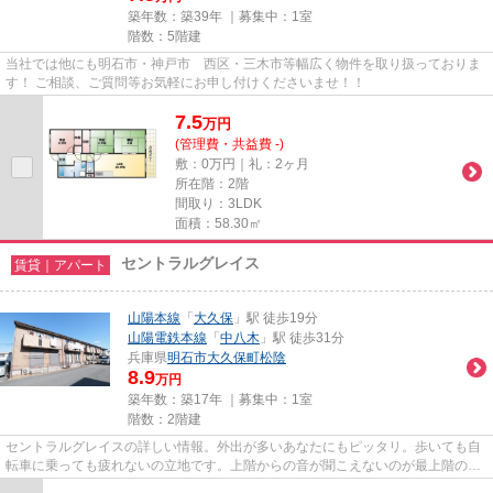
築年数：築39年 ｜募集中：
1室
階数：5階建
当社では他にも明石市・神戸市 西区・三木市等幅広く物件を取り扱っておりま
す！ ご相談、ご質問等お気軽にお申し付けくださいませ！！
7.5
万
円
(管理費・共益費 -)
敷：0万円｜礼：2ヶ月
所在階：2階
間取り：3LDK
面積：58.30㎡
セントラルグレイス
賃貸｜アパート
山陽本線
「
大久保
」駅 徒歩19分
山陽電鉄本線
「
中八木
」駅 徒歩31分
兵庫県
明石市
大久保町松陰
8.9
万円
築年数：築17年 ｜募集中：
1室
階数：2階建
セントラルグレイスの詳しい情報。外出が多いあなたにもピッタリ。歩いても自
転車に乗っても疲れないの立地です。上階からの音が聞こえないのが最上階の最
大のメリットです。初期費用...