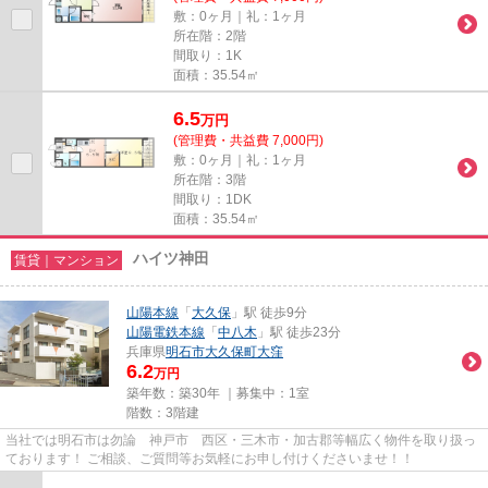
敷：0ヶ月｜礼：1ヶ月
所在階：2階
間取り：1K
面積：35.54㎡
6.5
万
円
(管理費・共益費 7,000円)
敷：0ヶ月｜礼：1ヶ月
所在階：3階
間取り：1DK
面積：35.54㎡
ハイツ神田
賃貸｜マンション
山陽本線
「
大久保
」駅 徒歩9分
山陽電鉄本線
「
中八木
」駅 徒歩23分
兵庫県
明石市
大久保町大窪
6.2
万円
築年数：築30年 ｜募集中：
1室
階数：3階建
当社では明石市は勿論 神戸市 西区・三木市・加古郡等幅広く物件を取り扱っ
ております！ ご相談、ご質問等お気軽にお申し付けくださいませ！！