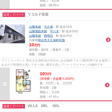
間取り：4LDK
面積：98.00㎡
リコルド住吉
賃貸｜アパート
山陽本線
「
大久保
」駅 徒歩16分
山陽電鉄本線
「
中八木
」駅 徒歩28分
山陽本線
「
西明石
」駅 徒歩35分
兵庫県
明石市
大久保町松陰
10
万円
築年数：築2年 ｜募集中：
1室
階数：2階建
ファミリーマート 明石大久保町店が441mにある物件です☆2駅利用できる場所に
あるので利便性が高いです☆使い勝手の良いアパートでイチオシの物件です
☆078-922-0030からホームメイトＦＣ...
10
万
円
(管理費・共益費 5,000円)
敷：3万円｜礼：15万円
所在階：1階
間取り：2LDK
面積：47.40㎡
VILLA DEL SOL
賃貸｜アパート