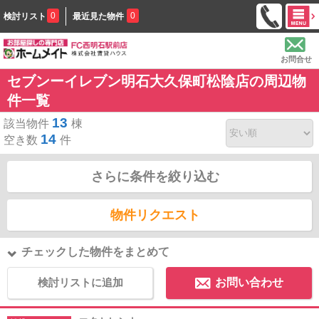
0
0
検討リスト
最近見た物件
お問合せ
セブンーイレブン明石大久保町松陰店の周辺物
件一覧
13
該当物件
棟
14
空き数
件
さらに条件を絞り込む
物件リクエスト
チェックした物件をまとめて
検討リストに追加
お問い合わせ