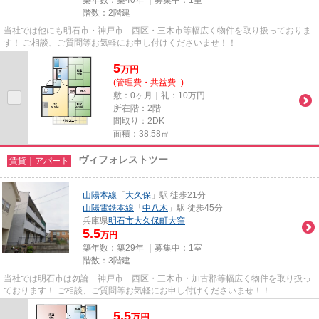
築年数：築40年 ｜募集中：
1室
階数：2階建
当社では他にも明石市・神戸市 西区・三木市等幅広く物件を取り扱っておりま
す！ ご相談、ご質問等お気軽にお申し付けくださいませ！！
5
万
円
(管理費・共益費 -)
敷：0ヶ月｜礼：10万円
所在階：2階
間取り：2DK
面積：38.58㎡
ヴィフォレストツー
賃貸｜アパート
山陽本線
「
大久保
」駅 徒歩21分
山陽電鉄本線
「
中八木
」駅 徒歩45分
兵庫県
明石市
大久保町大窪
5.5
万円
築年数：築29年 ｜募集中：
1室
階数：3階建
当社では明石市は勿論 神戸市 西区・三木市・加古郡等幅広く物件を取り扱っ
ております！ ご相談、ご質問等お気軽にお申し付けくださいませ！！
5.5
万
円