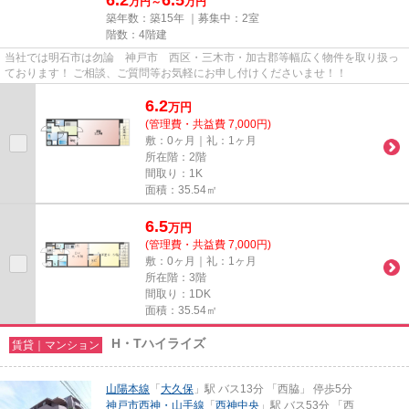
6.2
6.5
万円～
万円
築年数：築15年 ｜募集中：
2室
階数：4階建
当社では明石市は勿論 神戸市 西区・三木市・加古郡等幅広く物件を取り扱っ
ております！ ご相談、ご質問等お気軽にお申し付けくださいませ！！
6.2
万
円
(管理費・共益費 7,000円)
敷：0ヶ月｜礼：1ヶ月
所在階：2階
間取り：1K
面積：35.54㎡
6.5
万
円
(管理費・共益費 7,000円)
敷：0ヶ月｜礼：1ヶ月
所在階：3階
間取り：1DK
面積：35.54㎡
H・Tハイライズ
賃貸｜マンション
山陽本線
「
大久保
」駅 バス13分 「西脇」 停歩5分
神戸市西神・山手線
「
西神中央
」駅 バス53分 「西