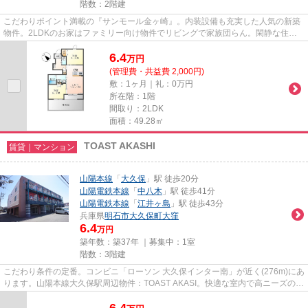
階数：2階建
こだわりポイント満載の『サンモール金ヶ崎』。内装設備も充実した人気の新築
物件。2LDKのお家はファミリー向け物件でリビングで家族団らん。閑静な住宅
街にある物件ですので静かな生...
6.4
万
円
(管理費・共益費 2,000円)
敷：1ヶ月｜礼：0万円
所在階：1階
間取り：2LDK
面積：49.28㎡
TOAST AKASHI
賃貸｜マンション
山陽本線
「
大久保
」駅 徒歩20分
山陽電鉄本線
「
中八木
」駅 徒歩41分
山陽電鉄本線
「
江井ヶ島
」駅 徒歩43分
兵庫県
明石市
大久保町大窪
6.4
万円
築年数：築37年 ｜募集中：
1室
階数：3階建
こだわり条件の定番。コンビニ「ローソン 大久保インター南」が近く(276m)にあ
ります。山陽本線大久保駅周辺物件：TOAST AKASI。快適な室内で高ニーズの平
成元年築の物件となります。...