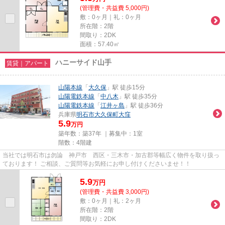
(管理費・共益費 5,000円)
敷：0ヶ月｜礼：0ヶ月
所在階：2階
間取り：2DK
面積：57.40㎡
ハニーサイド山手
賃貸｜アパート
山陽本線
「
大久保
」駅 徒歩15分
山陽電鉄本線
「
中八木
」駅 徒歩35分
山陽電鉄本線
「
江井ヶ島
」駅 徒歩36分
兵庫県
明石市
大久保町大窪
5.9
万円
築年数：築37年 ｜募集中：
1室
階数：4階建
当社では明石市は勿論 神戸市 西区・三木市・加古郡等幅広く物件を取り扱っ
ております！ ご相談、ご質問等お気軽にお申し付けくださいませ！！
5.9
万
円
(管理費・共益費 3,000円)
敷：0ヶ月｜礼：2ヶ月
所在階：2階
間取り：2DK