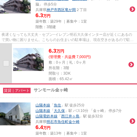
脇」 停歩5分
兵庫県
神戸市西区
竜が岡
２丁目
6.3
万円
築年数：築29年 ｜募集中：
1室
階数：3階建
夜遅くなっても大丈夫・セブン−イレブン明石大久保インター店が近くにあるの
で買い物に困りません。こちらのお住まいの駐車場は、現在空きがあるので駐車
可能です。専有面積65.42㎡の...
6.3
万
円
(管理費・共益費 7,000円)
敷：0ヶ月｜礼：0ヶ月
所在階：3階
間取り：3DK
面積：65.42㎡
サンモール金ヶ崎
賃貸｜アパート
山陽本線
「
魚住
」駅 徒歩25分
山陽本線
「
大久保
」駅 バス10分 「金ヶ崎」 停歩7分
山陽電鉄本線
「
西江井ヶ島
」駅 徒歩32分
兵庫県
明石市
魚住町金ケ崎
6.4
万円
築年数：築13年 ｜募集中：
1室