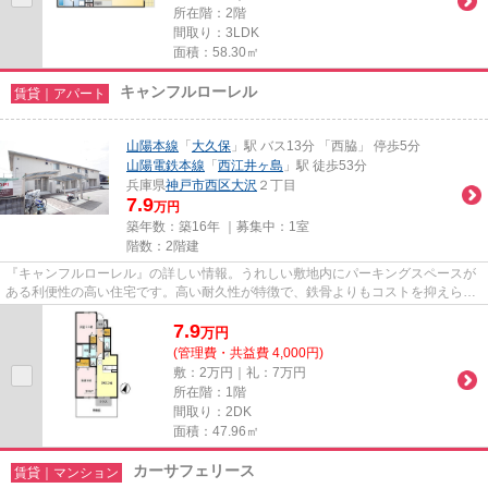
所在階：2階
間取り：3LDK
面積：58.30㎡
キャンフルローレル
賃貸｜アパート
山陽本線
「
大久保
」駅 バス13分 「西脇」 停歩5分
山陽電鉄本線
「
西江井ヶ島
」駅 徒歩53分
兵庫県
神戸市西区
大沢
２丁目
7.9
万円
築年数：築16年 ｜募集中：
1室
階数：2階建
『キャンフルローレル』の詳しい情報。うれしい敷地内にパーキングスペースが
ある利便性の高い住宅です。高い耐久性が特徴で、鉄骨よりもコストを抑えられ
るのが軽量鉄骨です。全体的...
7.9
万
円
(管理費・共益費 4,000円)
敷：2万円｜礼：7万円
所在階：1階
間取り：2DK
面積：47.96㎡
カーサフェリース
賃貸｜マンション