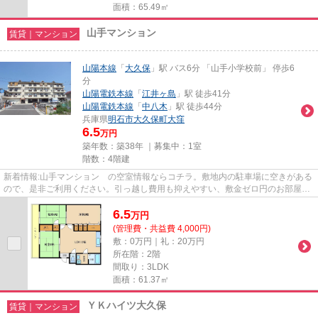
面積：65.49㎡
山手マンション
賃貸｜マンション
山陽本線
「
大久保
」駅 バス6分 「山手小学校前」 停歩6
分
山陽電鉄本線
「
江井ヶ島
」駅 徒歩41分
山陽電鉄本線
「
中八木
」駅 徒歩44分
兵庫県
明石市
大久保町大窪
6.5
万円
築年数：築38年 ｜募集中：
1室
階数：4階建
新着情報:山手マンション の空室情報ならコチラ。敷地内の駐車場に空きがある
ので、是非ご利用ください。引っ越し費用も抑えやすい、敷金ゼロ円のお部屋で
す。バイクまたは自転車をお...
6.5
万
円
(管理費・共益費 4,000円)
敷：0万円｜礼：20万円
所在階：2階
間取り：3LDK
面積：61.37㎡
ＹＫハイツ大久保
賃貸｜マンション