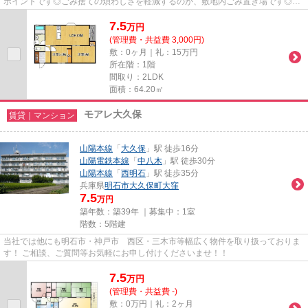
ポイントです◎ごみ捨ての煩わしさを軽減するのが、敷地内ごみ置き場です◎駅
から徒歩10分の物件で、電車での...
7.5
万
円
(管理費・共益費 3,000円)
敷：0ヶ月｜礼：15万円
所在階：1階
間取り：2LDK
面積：64.20㎡
モアレ大久保
賃貸｜マンション
山陽本線
「
大久保
」駅 徒歩16分
山陽電鉄本線
「
中八木
」駅 徒歩30分
山陽本線
「
西明石
」駅 徒歩35分
兵庫県
明石市
大久保町大窪
7.5
万円
築年数：築39年 ｜募集中：
1室
階数：5階建
当社では他にも明石市・神戸市 西区・三木市等幅広く物件を取り扱っておりま
す！ ご相談、ご質問等お気軽にお申し付けくださいませ！！
7.5
万
円
(管理費・共益費 -)
敷：0万円｜礼：2ヶ月