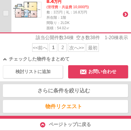
8.4
万
円
(管理費・共益費 10,000円)
敷：3万円｜礼：16.8万円
所在階：1階
間取り：2LDK
面積：54.02㎡
該当公開件数
34
棟 空き数
38
件
1-20
棟表示
1
2
<<前へ
次へ>>
最初
チェックした物件をまとめて
検討リストに追加
お問い合わせ
さらに条件を絞り込む
物件リクエスト
ページトップに戻る