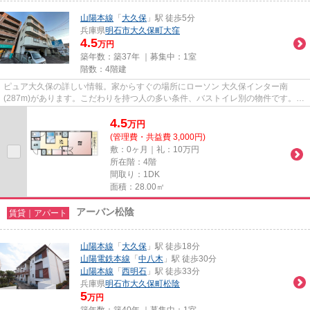
山陽本線
「
大久保
」駅 徒歩5分
兵庫県
明石市
大久保町大窪
4.5
万円
築年数：築37年 ｜募集中：
1室
階数：4階建
ピュア大久保の詳しい情報。家からすぐの場所にローソン 大久保インター南
(287m)があります。こだわりを持つ人の多い条件、バストイレ別の物件です。軽
量気泡コンクリートを使用してお...
4.5
万
円
(管理費・共益費 3,000円)
敷：0ヶ月｜礼：10万円
所在階：4階
間取り：1DK
面積：28.00㎡
アーバン松陰
賃貸｜アパート
山陽本線
「
大久保
」駅 徒歩18分
山陽電鉄本線
「
中八木
」駅 徒歩30分
山陽本線
「
西明石
」駅 徒歩33分
兵庫県
明石市
大久保町松陰
5
万円