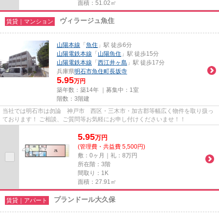
面積：51.02㎡
ヴィラージュ魚住
賃貸｜マンション
山陽本線
「
魚住
」駅 徒歩6分
山陽電鉄本線
「
山陽魚住
」駅 徒歩15分
山陽電鉄本線
「
西江井ヶ島
」駅 徒歩17分
兵庫県
明石市
魚住町長坂寺
5.95
万円
築年数：築14年 ｜募集中：
1室
階数：3階建
当社では明石市は勿論 神戸市 西区・三木市・加古郡等幅広く物件を取り扱っ
ております！ ご相談、ご質問等お気軽にお申し付けくださいませ！！
5.95
万
円
(管理費・共益費 5,500円)
敷：0ヶ月｜礼：8万円
所在階：3階
間取り：1K
面積：27.91㎡
プランドール大久保
賃貸｜アパート