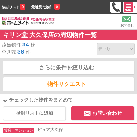
0
0
検討リスト
最近見た物件
お問合せ
キリン堂 大久保店の周辺物件一覧
34
該当物件
棟
38
空き数
件
さらに条件を絞り込む
物件リクエスト
チェックした物件をまとめて
検討リストに追加
お問い合わせ
ピュア大久保
賃貸｜マンション