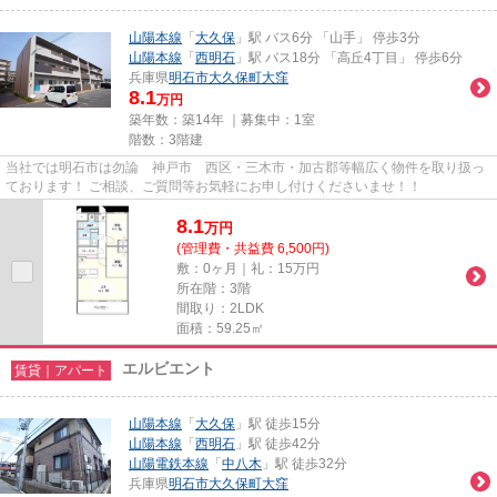
山陽本線
「
大久保
」駅 バス6分 「山手」 停歩3分
山陽本線
「
西明石
」駅 バス18分 「高丘4丁目」 停歩6分
兵庫県
明石市
大久保町大窪
8.1
万円
築年数：築14年 ｜募集中：
1室
階数：3階建
当社では明石市は勿論 神戸市 西区・三木市・加古郡等幅広く物件を取り扱っ
ております！ ご相談、ご質問等お気軽にお申し付けくださいませ！！
8.1
万
円
(管理費・共益費 6,500円)
敷：0ヶ月｜礼：15万円
所在階：3階
間取り：2LDK
面積：59.25㎡
エルビエント
賃貸｜アパート
山陽本線
「
大久保
」駅 徒歩15分
山陽本線
「
西明石
」駅 徒歩42分
山陽電鉄本線
「
中八木
」駅 徒歩32分
兵庫県
明石市
大久保町大窪