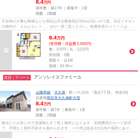
8.4
万円
築年数：築17年 ｜募集中：
1室
階数：2階建
不在時の大事な郵便なども明石山手台郵便局(235m)が近いので楽。当社イチオシ
の物件の「エルビエント」。ぜひ一度ご覧ください。軽量鉄骨のメリットは、そ
の耐久性や耐震性です。駅ま...
8.4
万
円
(管理費・共益費 5,000円)
敷：3万円｜礼：12万円
所在階：2階
間取り：2LDK
面積：62.95㎡
アンソレイエファミーユ
賃貸｜アパート
山陽本線
「
大久保
」駅 バス15分 「高丘7丁目」 停歩3分
兵庫県
明石市
大久保町大窪
8.4
万円
築年数：築7年 ｜募集中：
1室
階数：2階建
陽当たりが良いので洗濯物もすぐ乾く物件になります。初期費用のカード決済
で、手間なく契約手続きを進められます。バス停は徒歩3分以内の場所にあり、
雨の日もお出かけしやすいです。...