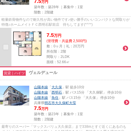
7.5
万円
築年数：築28年 ｜募集中：
1室
階数：2階建
軽量鉄骨物件なので耐久性が高い物件です♪使い勝手のいいコンパクトな間取りが
特徴♪ホームメイトＦＣ西明石駅前店 待ちしてます(*^^*)
7.5
万
円
(管理費・共益費 2,500円)
敷：0ヶ月｜礼：20万円
所在階：2階
間取り：2LDK
面積：52.66㎡
ヴェルデュール
賃貸｜ハイツ
山陽本線
「
大久保
」駅 徒歩10分
山陽本線
「
西明石
」駅 バス15分 「大久保駅」 停歩10分
山陽本線
「
魚住
」駅 バス15分 「大久保」 停歩10分
兵庫県
明石市
大久保町大窪
7.5
万円
築年数：築23年 ｜募集中：
1室
階数：2階建
最寄りのスーパー「マックスバリュ大久保店」まで338mとすぐ近くにあるのも