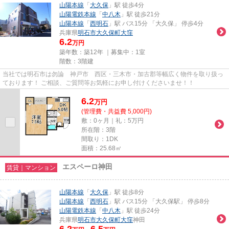
山陽本線
「
大久保
」駅 徒歩4分
山陽電鉄本線
「
中八木
」駅 徒歩21分
山陽本線
「
西明石
」駅 バス15分 「大久保」 停歩4分
兵庫県
明石市
大久保町大窪
6.2
万円
築年数：築12年 ｜募集中：
1室
階数：3階建
当社では明石市は勿論 神戸市 西区・三木市・加古郡等幅広く物件を取り扱っ
ております！ ご相談、ご質問等お気軽にお申し付けくださいませ！！
6.2
万
円
(管理費・共益費 5,000円)
敷：0ヶ月｜礼：5万円
所在階：3階
間取り：1DK
面積：25.68㎡
エスペーロ神田
賃貸｜マンション
山陽本線
「
大久保
」駅 徒歩8分
山陽本線
「
西明石
」駅 バス15分 「大久保駅」 停歩8分
山陽電鉄本線
「
中八木
」駅 徒歩24分
兵庫県
明石市
大久保町大窪
神田