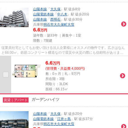
山陽本線
「
大久保
」駅 徒歩8分
山陽電鉄本線
「
中八木
」駅 徒歩20分
山陽本線
「
西明石
」駅 徒歩30分
兵庫県
明石市
大久保町大窪
6.6
万円
築年数：築33年 ｜募集中：
1室
階数：7階建
従業員社宅としてもお使い頂ける法人企業様にオススメの物件です。広さはなん
と66.00㎡。鉄筋コンクリート構造なので震災や火災の際にも信頼性がありま
す。自転車をよくご利用されるご...
6.6
万
円
(管理費・共益費 4,000円)
敷：0ヶ月｜礼：9万円
所在階：3階
間取り：3LDK
面積：66.15㎡
ガーデンハイツ
賃貸｜アパート
山陽本線
「
大久保
」駅 徒歩20分
山陽電鉄本線
「
江井ヶ島
」駅 徒歩37分
兵庫県
明石市
大久保町大窪