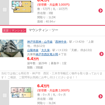
6.4
万
円
(管理費・共益費 3,000円)
敷：5万円｜礼：10万円
所在階：3階
間取り：1LDK
面積：40.94㎡
マウンティン・ツー
賃貸｜マンション
神戸市西神・山手線
「
西神中央
」駅 バス42分 「上新
地」 停歩12分
山陽本線
「
大久保
」駅 バス13分 「天郷」 停歩13分
兵庫県
神戸市西区
竜が岡
４丁目
6.4
万円
築年数：築29年 ｜募集中：
1室
階数：3階建
当社では他にも明石市・神戸市 西区・三木市等幅広く物件を取り扱っておりま
す！ ご相談、ご質問等お気軽にお申し付けくださいませ！！
6.4
万
円
(管理費・共益費 2,000円)
敷：0ヶ月｜礼：0ヶ月
所在階：3階
間取り：3LDK