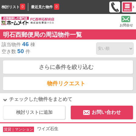
0
0
検討リスト
最近見た物件
お問合せ
明石西郵便局の周辺物件一覧
46
該当物件
棟
50
空き数
件
さらに条件を絞り込む
物件リクエスト
チェックした物件をまとめて
検討リストに追加
お問い合わせ
ワイズ石生
賃貸｜マンション