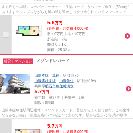
すぐ近くの場所にスーパーマーケット「生協コープこうべコープ魚住」(53m)が
あります☆シンプルながらも風の通り道がしっかり造られているマンションです
☆ニーズの高いエレベーター付き...
5.6
万
円
(管理費・共益費 4,000円)
敷：0万円｜礼：10万円
所在階：2階
間取り：1K
面積：25.32㎡
メゾンドレガード
賃貸｜マンション
山陽本線
「
魚住
」駅 徒歩7分
山陽電鉄本線
「
山陽魚住
」駅 徒歩19分
兵庫県
明石市
魚住町清水
5.7
万円
築年数：築37年 ｜募集中：
1室
階数：5階建
山陽本線魚住駅周辺物件：メゾンドレガード。普段からよく使う銀行。この物件
ならみなと銀行・魚住支店(67m)も近くて安心です。駅から徒歩7分以内の物件な
ら疲れの溜まった日でも駅か...
5.7
万
円
(管理費・共益費 5,000円)