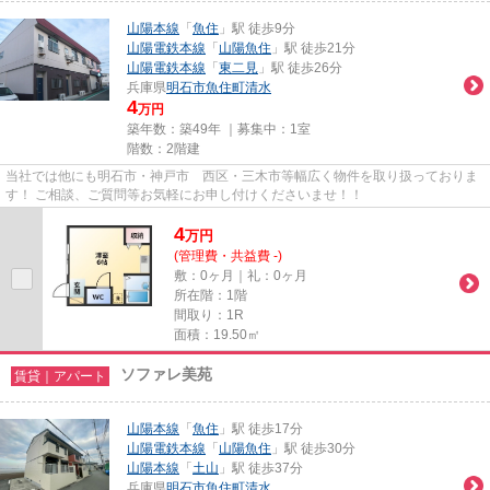
山陽本線
「
魚住
」駅 徒歩9分
山陽電鉄本線
「
山陽魚住
」駅 徒歩21分
山陽電鉄本線
「
東二見
」駅 徒歩26分
兵庫県
明石市
魚住町清水
4
万円
築年数：築49年 ｜募集中：
1室
階数：2階建
当社では他にも明石市・神戸市 西区・三木市等幅広く物件を取り扱っておりま
す！ ご相談、ご質問等お気軽にお申し付けくださいませ！！
4
万
円
(管理費・共益費 -)
敷：0ヶ月｜礼：0ヶ月
所在階：1階
間取り：1R
面積：19.50㎡
ソファレ美苑
賃貸｜アパート
山陽本線
「
魚住
」駅 徒歩17分
山陽電鉄本線
「
山陽魚住
」駅 徒歩30分
山陽本線
「
土山
」駅 徒歩37分
兵庫県
明石市
魚住町清水