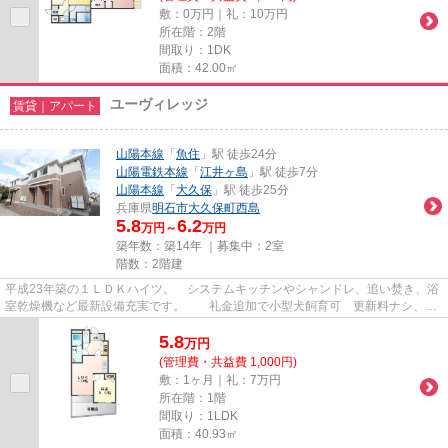
敷：0万円｜礼：10万円
所在階：2階
間取り：1DK
面積：42.00㎡
ユーヴィレッジ
賃貸｜アパート
山陽本線
「
魚住
」駅 徒歩24分
山陽電鉄本線
「
江井ヶ島
」駅 徒歩7分
山陽本線
「
大久保
」駅 徒歩25分
兵庫県
明石市
大久保町西島
5.8
6.2
万円～
万円
築年数：築14年 ｜募集中：
2室
階数：2階建
平成23年築の１ＬＤＫハイツ。 システムキッチンやシャンドレ、追い焚き、浴
室乾燥機など最新設備充実です。 礼金追加で小型犬飼育可 更新料ナシ、東
建のお部屋ならホームメイト...
5.8
万
円
(管理費・共益費 1,000円)
敷：1ヶ月｜礼：7万円
所在階：1階
間取り：1LDK
面積：40.93㎡