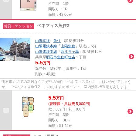
所在階：1階
間取り：1R
面積：42.00㎡
ベネフィス魚住2
賃貸｜マンション
山陽本線
「
魚住
」駅 徒歩11分
山陽電鉄本線
「
山陽魚住
」駅 徒歩5分
山陽電鉄本線
「
西江井ヶ島
」駅 徒歩15分
兵庫県
明石市
魚住町住吉
２丁目
5.5
万円
築年数：築36年 ｜募集中：
1室
階数：4階建
明石市近辺での新居ならご好評の物件「ベネフィス魚住2 」はいかがでしょう
か。「ベネフィス魚住2 」のおすすめポイント。室内洗濯機置場もあります。
ぜひ何でもご相談ください。入...
5.5
万
円
(管理費・共益費 5,000円)
敷：0万円｜礼：0万円
所在階：3階
間取り：3DK
面積：51.45㎡