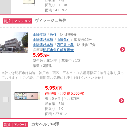
所在階：2階
間取り：1LDK
面積：41.19㎡
ヴィラージュ魚住
賃貸｜マンション
山陽本線
「
魚住
」駅 徒歩6分
山陽電鉄本線
「
山陽魚住
」駅 徒歩15分
山陽電鉄本線
「
西江井ヶ島
」駅 徒歩17分
兵庫県
明石市
魚住町長坂寺
5.95
万円
築年数：築14年 ｜募集中：
1室
階数：3階建
当社では明石市は勿論 神戸市 西区・三木市・加古郡等幅広く物件を取り扱っ
ております！ ご相談、ご質問等お気軽にお申し付けくださいませ！！
5.95
万
円
(管理費・共益費 5,500円)
敷：0ヶ月｜礼：8万円
所在階：3階
間取り：1K
面積：27.91㎡
カサベルデ中澤
賃貸｜アパート