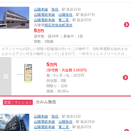
山陽本線
「
魚住
」駅 徒歩12分
山陽電鉄本線
「
山陽魚住
」駅 徒歩27分
山陽電鉄本線
「
東二見
」駅 徒歩22分
兵庫県
明石市
魚住町清水
5
万円
築年数：築29年 ｜募集中：
1室
階数：3階建
エランドールの詳しい情報☆駐輪場の付いたこの物件で、自転車通勤を始めませ
んか☆エアコン付きの物件となっていますので、一年中ストレスフリー☆クロー
ゼット付きの物件は、洋服の整理...
5
万
円
(管理費・共益費 3,000円)
敷：0ヶ月｜礼：10万円
所在階：3階
間取り：1DK
面積：36.00㎡
カルム魚住
賃貸｜マンション
山陽本線
「
魚住
」駅 徒歩12分
山陽電鉄本線
「
山陽魚住
」駅 徒歩24分
山陽電鉄本線
「
東二見
」駅 徒歩22分