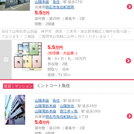
山陽本線
「
魚住
」駅 徒歩17分
兵庫県
明石市
魚住町西岡
5.5
万円
築年数：築29年 ｜募集中：
1室
階数：2階建
当社では明石市は勿論 神戸市 西区・三木市・加古郡等幅広く物件を取り扱っ
ております！ ご相談、ご質問等お気軽にお申し付けくださいませ！！
5.5
万
円
(管理費・共益費 -)
敷：0ヶ月｜礼：10万円
所在階：2階
間取り：3DK
面積：51.50㎡
ミントコート魚住
賃貸｜マンション
山陽本線
「
魚住
」駅 徒歩1分
山陽電鉄本線
「
山陽魚住
」駅 徒歩16分
山陽電鉄本線
「
西江井ヶ島
」駅 徒歩19分
兵庫県
明石市
魚住町錦が丘
３丁目
5.6
万円
築年数：築10年 ｜募集中：
1室
階数：6階建