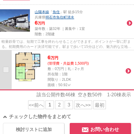
山陽本線
「
魚住
」駅 徒歩15分
兵庫県
明石市
魚住町清水
6
万円
築年数：築32年 ｜募集中：
1室
階数：2階建
軽量鉄骨では、短期で工事を終わらせることができます。ポイントが一挙に貯ま
る。初期費用のカード決済可能です。駅まで歩いて15分ほどの、魅力的な立地の
物件です。新しい生活のスタ...
6
万
円
(管理費・共益費 1,500円)
敷：0万円｜礼：2ヶ月
所在階：1階
間取り：2LDK
面積：50.92㎡
該当公開件数
46
棟 空き数
50
件
1-20
棟表示
1
2
3
<<前へ
次へ>>
最初
チェックした物件をまとめて
検討リストに追加
お問い合わせ