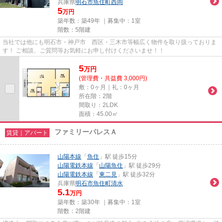
兵庫県
明石市
魚住町西岡
5
万円
築年数：築49年 ｜募集中：
1室
階数：5階建
当社では他にも明石市・神戸市 西区・三木市等幅広く物件を取り扱っておりま
す！ ご相談、ご質問等お気軽にお申し付けくださいませ！！
5
万
円
(管理費・共益費 3,000円)
敷：0ヶ月｜礼：0ヶ月
所在階：2階
間取り：2LDK
面積：45.00㎡
ファミリーパレスＡ
賃貸｜アパート
山陽本線
「
魚住
」駅 徒歩15分
山陽電鉄本線
「
山陽魚住
」駅 徒歩29分
山陽電鉄本線
「
東二見
」駅 徒歩32分
兵庫県
明石市
魚住町清水
5.1
万円
築年数：築30年 ｜募集中：
1室
階数：2階建