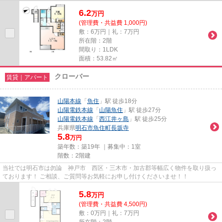
6.2
万
円
(管理費・共益費 1,000円)
敷：6万円｜礼：7万円
所在階：2階
間取り：1LDK
面積：53.82㎡
クローバー
賃貸｜アパート
山陽本線
「
魚住
」駅 徒歩18分
山陽電鉄本線
「
山陽魚住
」駅 徒歩27分
山陽電鉄本線
「
西江井ヶ島
」駅 徒歩25分
兵庫県
明石市
魚住町長坂寺
5.8
万円
築年数：築19年 ｜募集中：
1室
階数：2階建
当社では明石市は勿論 神戸市 西区・三木市・加古郡等幅広く物件を取り扱っ
ております！ ご相談、ご質問等お気軽にお申し付けくださいませ！！
5.8
万
円
(管理費・共益費 4,500円)
敷：0万円｜礼：7万円