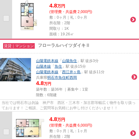
4.8
万
円
(管理費・共益費 2,000円)
敷：0ヶ月｜礼：0ヶ月
所在階：2階
間取り：1K
面積：19.26㎡
フローラルハイツダイキⅡ
賃貸｜マンション
山陽電鉄本線
「
山陽魚住
」駅 徒歩3分
山陽本線
「
魚住
」駅 徒歩15分
山陽電鉄本線
「
西江井ヶ島
」駅 徒歩11分
兵庫県
明石市
魚住町西岡
4.8
万円
築年数：築36年 ｜募集中：
1室
階数：6階建
当社では明石市は勿論 神戸市 西区・三木市・加古郡等幅広く物件を取り扱っ
ております！ ご相談、ご質問等お気軽にお申し付けくださいませ！！
4.8
万
円
(管理費・共益費 6,000円)
敷：0ヶ月｜礼：1ヶ月
所在階：2階