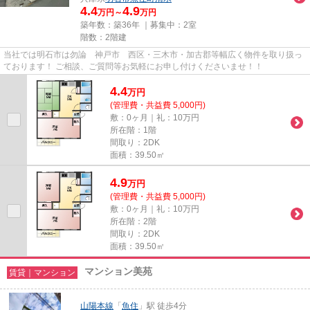
4.4
4.9
万円～
万円
築年数：築36年 ｜募集中：
2室
階数：2階建
当社では明石市は勿論 神戸市 西区・三木市・加古郡等幅広く物件を取り扱っ
ております！ ご相談、ご質問等お気軽にお申し付けくださいませ！！
4.4
万
円
(管理費・共益費 5,000円)
敷：0ヶ月｜礼：10万円
所在階：1階
間取り：2DK
面積：39.50㎡
4.9
万
円
(管理費・共益費 5,000円)
敷：0ヶ月｜礼：10万円
所在階：2階
間取り：2DK
面積：39.50㎡
マンション美苑
賃貸｜マンション
山陽本線
「
魚住
」駅 徒歩4分