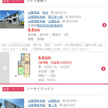
シティ長尾Ⅱ
賃貸｜アパート
山陽本線
「
魚住
」駅 徒歩11分
山陽電鉄本線
「
西江井ヶ島
」駅 徒歩18分
山陽電鉄本線
「
山陽魚住
」駅 徒歩19分
兵庫県
明石市
魚住町長坂寺
5.5
万円
築年数：築28年 ｜募集中：
1室
階数：2階建
当社では明石市は勿論 神戸市 西区・三木市・加古郡等幅広く物件を取り扱っ
ております！ ご相談、ご質問等お気軽にお申し付けくださいませ！！
5.5
万
円
(管理費・共益費 5,000円)
敷：3万円｜礼：10万円
所在階：2階
間取り：2DK
面積：50.00㎡
シーサイドハイツ
賃貸｜アパート
山陽電鉄本線
「
山陽魚住
」駅 徒歩9分
山陽電鉄本線
「
東二見
」駅 徒歩20分