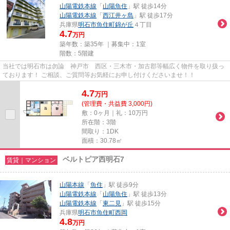
山陽電鉄本線
「
山陽魚住
」駅 徒歩14分
山陽電鉄本線
「
西江井ヶ島
」駅 徒歩17分
兵庫県
明石市
魚住町錦が丘
４丁目
4.7
万円
築年数：築35年 ｜募集中：
1室
階数：5階建
当社では明石市は勿論 神戸市 西区・三木市・加古郡等幅広く物件を取り扱っ
ております！ ご相談、ご質問等お気軽にお申し付けくださいませ！！
4.7
万
円
(管理費・共益費 3,000円)
敷：0ヶ月｜礼：10万円
所在階：3階
間取り：1DK
面積：30.78㎡
ベルトピア西明石7
賃貸｜マンション
山陽本線
「
魚住
」駅 徒歩9分
山陽電鉄本線
「
山陽魚住
」駅 徒歩13分
山陽電鉄本線
「
東二見
」駅 徒歩15分
兵庫県
明石市
魚住町西岡
4.8
万円