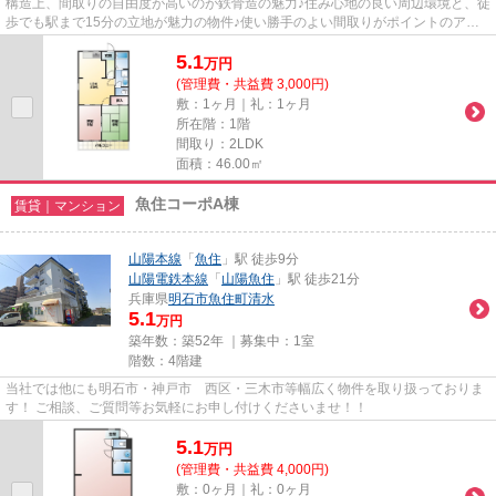
構造上、間取りの自由度が高いのが鉄骨造の魅力♪住み心地の良い周辺環境と、徒
歩でも駅まで15分の立地が魅力の物件♪使い勝手のよい間取りがポイントのアパ
ートです♪お客様の住まい探し...
5.1
万
円
(管理費・共益費 3,000円)
敷：1ヶ月｜礼：1ヶ月
所在階：1階
間取り：2LDK
面積：46.00㎡
魚住コーポA棟
賃貸｜マンション
山陽本線
「
魚住
」駅 徒歩9分
山陽電鉄本線
「
山陽魚住
」駅 徒歩21分
兵庫県
明石市
魚住町清水
5.1
万円
築年数：築52年 ｜募集中：
1室
階数：4階建
当社では他にも明石市・神戸市 西区・三木市等幅広く物件を取り扱っておりま
す！ ご相談、ご質問等お気軽にお申し付けくださいませ！！
5.1
万
円
(管理費・共益費 4,000円)
敷：0ヶ月｜礼：0ヶ月