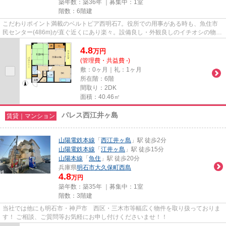
築年数：築36年 ｜募集中：
1室
階数：6階建
こだわりポイント満載のベルトピア西明石7。役所での用事がある時も、魚住市
民センター(486m)が直ぐ近くにあり楽々。設備良し・外観良しのイチオシの物
件。耐火、耐震性の高い鉄筋コン...
4.8
万
円
(管理費・共益費 -)
敷：0ヶ月｜礼：1ヶ月
所在階：6階
間取り：2DK
面積：40.46㎡
パレス西江井ヶ島
賃貸｜マンション
山陽電鉄本線
「
西江井ヶ島
」駅 徒歩2分
山陽電鉄本線
「
江井ヶ島
」駅 徒歩15分
山陽本線
「
魚住
」駅 徒歩20分
兵庫県
明石市
大久保町西島
4.8
万円
築年数：築35年 ｜募集中：
1室
階数：3階建
当社では他にも明石市・神戸市 西区・三木市等幅広く物件を取り扱っておりま
す！ ご相談、ご質問等お気軽にお申し付けくださいませ！！