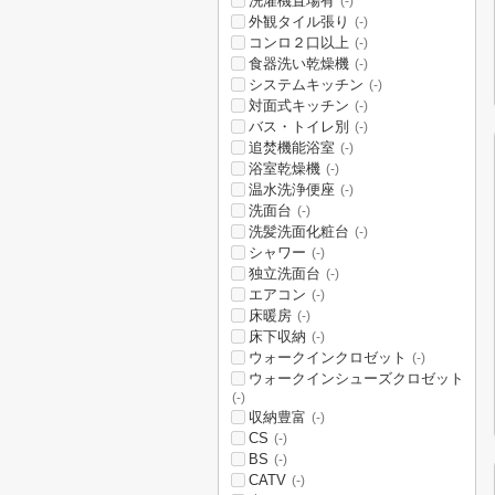
洗濯機置場有
(-)
外観タイル張り
(-)
コンロ２口以上
(-)
食器洗い乾燥機
(-)
システムキッチン
(-)
対面式キッチン
(-)
バス・トイレ別
(-)
追焚機能浴室
(-)
浴室乾燥機
(-)
温水洗浄便座
(-)
洗面台
(-)
洗髪洗面化粧台
(-)
シャワー
(-)
独立洗面台
(-)
エアコン
(-)
床暖房
(-)
床下収納
(-)
ウォークインクロゼット
(-)
ウォークインシューズクロゼット
(-)
収納豊富
(-)
CS
(-)
BS
(-)
CATV
(-)