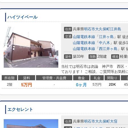
ハイツイベール
兵庫県
明石市
大久保町江井島
住所
交通
山陽電鉄本線
「
江井ヶ島
」駅 徒
山陽電鉄本線
「
中八木
」駅 徒歩1
山陽電鉄本線
「
西江井ヶ島
」駅 
築33年
2階建
軽量
築年
階数
構造
当社では明石市は勿論 神戸市 西区・
ております！ ご相談、ご質問等お気軽
所在階
賃料
管理費・共益費
敷金
礼金
間取り
5
万円
0ヶ月
2階
-
5万円
2DK
4
エクセレント
兵庫県
明石市
大久保町大窪
住所