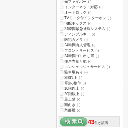
光ファイバー
(-)
インターネット対応
(-)
オートロック
(-)
TVモニタ付インターホン
(-)
宅配ボックス
(-)
24時間緊急通報システム
(-)
ディンプルキー
(-)
防犯カメラ
(-)
24時間有人管理
(-)
フロントサービス
(-)
24時間ゴミ出し可
(-)
住戸内覧可能
(-)
コンシェルジュサービス
(-)
駐車場あり
(-)
2階以上
(-)
1階の物件
(-)
10階以上
(-)
20階以上
(-)
最上階
(-)
南向き
(-)
角部屋
(-)
43
件が該当