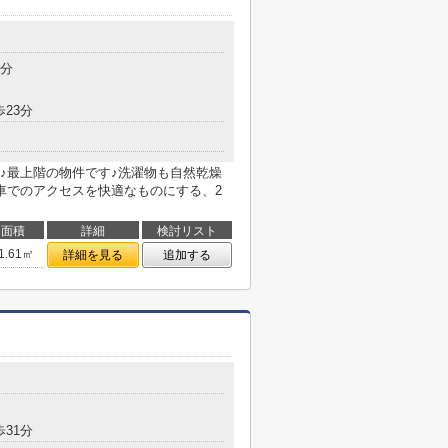
8分
歩23分
♪最上階の物件です♪洗濯物も自然乾燥
車でのアクセスを快適なものにする、2
面積
詳細
検討リスト
1.61㎡
詳細を見る
追加する
歩31分