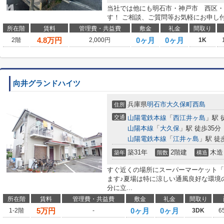
当社では他にも明石市・神戸市 西区・
す！ ご相談、ご質問等お気軽にお申し
所在階
賃料
管理費・共益費
敷金
礼金
間取り
4.8
万円
0ヶ月
0ヶ月
2階
2,000円
1K
向井グランドハイツ
兵庫県
明石市
大久保町西島
住所
交通
山陽電鉄本線
「
西江井ヶ島
」駅 
山陽本線
「
大久保
」駅 徒歩35分
山陽電鉄本線
「
江井ヶ島
」駅 徒
築31年
2階建
木造
築年
階数
構造
すぐ近くの場所にスーパーマーケット「エ
ます♪夏場は特に涼しい通風良好な環境
分に立...
所在階
賃料
管理費・共益費
敷金
礼金
間取り
5
万円
0ヶ月
0ヶ月
1-2階
-
3DK
6