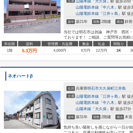
交通
山陽本線
「
大久保
」駅 徒歩10分
山陽電鉄本線
「
中八木
」駅 徒歩3
山陽電鉄本線
「
江井ヶ島
」駅 徒
築21年
2階建
鉄骨
築年
階数
構造
当社では明石市は勿論 神戸市 西区・
ております！ ご相談、ご質問等お気軽
所在階
賃料
管理費・共益費
敷金
礼金
間取り
5.3
万円
1階
4,000円
6万円
12万円
1K
3
ネオハートβ
兵庫県
明石市
大久保町江井島
住所
交通
山陽電鉄本線
「
江井ヶ島
」駅 徒
山陽電鉄本線
「
中八木
」駅 徒歩2
山陽本線
「
大久保
」駅 徒歩27分
築31年
2階建
木造
築年
階数
構造
気持ち良い陽射しを感じながら一日が始
二つあり、交通の利便性が高いです。周