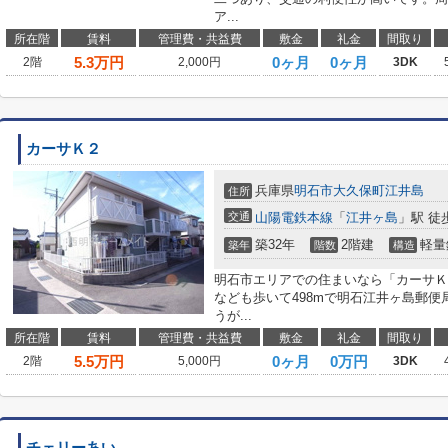
ア...
所在階
賃料
管理費・共益費
敷金
礼金
間取り
5.3
万円
0ヶ月
0ヶ月
2階
2,000円
3DK
カーサＫ２
兵庫県
明石市
大久保町江井島
住所
交通
山陽電鉄本線
「
江井ヶ島
」駅 徒
築32年
2階建
軽量
築年
階数
構造
明石市エリアでの住まいなら「カーサＫ
なども歩いて498mで明石江井ヶ島郵
うが...
所在階
賃料
管理費・共益費
敷金
礼金
間取り
5.5
万円
0ヶ月
0万円
2階
5,000円
3DK