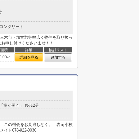
分
コンクリート
三木市・加古郡等幅広く物件を取り扱っ
にお申し付けくださいませ！！
面積
詳細
検討リスト
0.00㎡
詳細を見る
追加する
 「竜が岡４」 停歩2分
け） この機会をお見逃しなく。 岩岡小校
78-922-0030