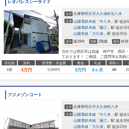
レオパレスシーサイド
兵庫県
明石市
大久保町谷八木
住所
交通
山陽電鉄本線
「
中八木
」駅 徒歩
山陽電鉄本線
「
藤江
」駅 徒歩15
山陽本線
「
大久保
」駅 徒歩25分
築29年
2階建
鉄骨
築年
階数
構造
当社では明石市は勿論 神戸市 西区・
ております！ ご相談、ご質問等お気軽
所在階
賃料
管理費・共益費
敷金
礼金
間取り
4
万円
0万円
0ヶ月
1階
5,000円
1K
2
フジメゾンコート
兵庫県
明石市
大久保町八木
住所
交通
山陽電鉄本線
「
中八木
」駅 徒歩
山陽電鉄本線
「
藤江
」駅 徒歩18
山陽本線
「
大久保
」駅 徒歩23分