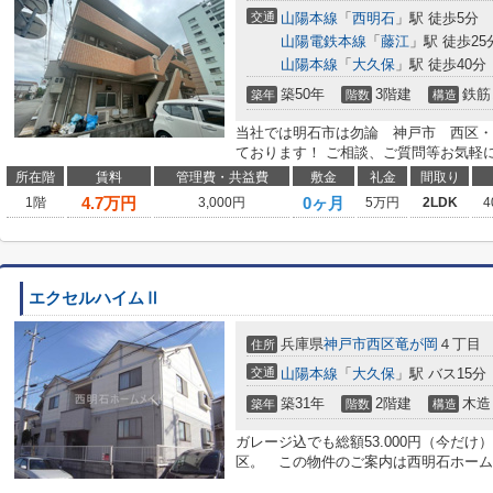
交通
山陽本線
「
西明石
」駅 徒歩5分
山陽電鉄本線
「
藤江
」駅 徒歩25
山陽本線
「
大久保
」駅 徒歩40分
築50年
3階建
鉄筋
築年
階数
構造
当社では明石市は勿論 神戸市 西区・
ております！ ご相談、ご質問等お気軽
所在階
賃料
管理費・共益費
敷金
礼金
間取り
4.7
万円
0ヶ月
1階
3,000円
5万円
2LDK
4
エクセルハイムⅡ
兵庫県
神戸市西区
竜が岡
４丁目
住所
交通
山陽本線
「
大久保
」駅 バス15分
築31年
2階建
木造
築年
階数
構造
ガレージ込でも総額53.000円（今だ
区。 この物件のご案内は西明石ホームメイト0