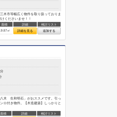
三木市等幅広く物件を取り扱っておりま
付けくださいませ！！
面積
詳細
検討リスト
19.87㎡
詳細を見る
追加する
5分
分
八木 生和明石」がおススメです。引っ
ンロ付き物件。【木造建築】しっかりと
面積
詳細
検討リスト