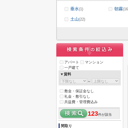
垂水
朝霧
(1)
(16
土山
(22)
アパート
マンション
一戸建て
▼賃料
～
敷金・保証金なし
礼金・敷引なし
共益費・管理費込み
123
件が該当
間取り