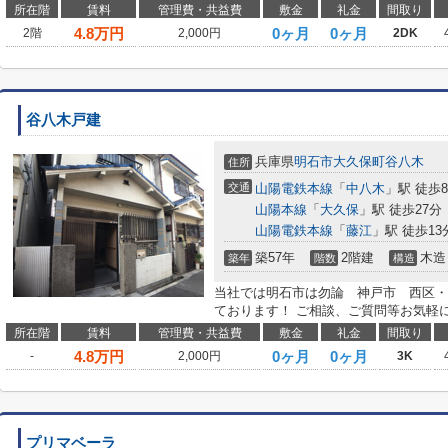
所在階
賃料
管理費・共益費
敷金
礼金
間取り
4.8
万円
0ヶ月
0ヶ月
2階
2,000円
2DK
谷八木戸建
兵庫県
明石市
大久保町谷八木
住所
交通
山陽電鉄本線
「
中八木
」駅 徒歩
山陽本線
「
大久保
」駅 徒歩27分
山陽電鉄本線
「
藤江
」駅 徒歩13
築57年
2階建
木造
築年
階数
構造
当社では明石市は勿論 神戸市 西区・
ております！ ご相談、ご質問等お気軽
所在階
賃料
管理費・共益費
敷金
礼金
間取り
4.8
万円
0ヶ月
0ヶ月
-
2,000円
3K
プリマベーラ