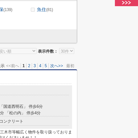
保
魚住
(139)
(81)
表示件数：
表示
<<前へ
1
2
3
4
5
次へ>>
最初
 「国道西明石」 停歩6分
5分 「松の内」 停歩4分
コンクリート
三木市等幅広く物件を取り扱っておりま
付けくださいませ！！