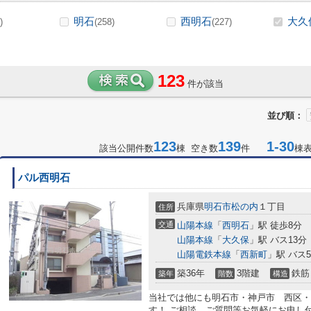
明石
西明石
大久
)
(258)
(227)
123
件が該当
並び順：
123
139
1-30
該当公開件数
棟 空き数
件
棟
パル西明石
兵庫県
明石市
松の内
１丁目
住所
交通
山陽本線
「
西明石
」駅 徒歩8分
山陽本線
「
大久保
」駅 バス13分
山陽電鉄本線
「
西新町
」駅 バス
築36年
3階建
鉄筋
築年
階数
構造
当社では他にも明石市・神戸市 西区・
す！ ご相談、ご質問等お気軽にお申し