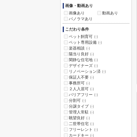
画像・動画あり
画像あり
動画あり
パノラマあり
こだわり条件
ペット飼育可
(-)
ペット専用設備
(-)
楽器相談
(-)
陽当り良好
(-)
閑静な住宅地
(-)
デザイナーズ
(-)
リノベーション済
(-)
保証人不要
(-)
事務所可
(-)
２人入居可
(-)
バリアフリー
(-)
分割可
(-)
分譲タイプ
(-)
管理人常駐
(-)
眺望良好
(-)
二世帯住宅
(-)
フリーレント
(-)
カードキー
(-)