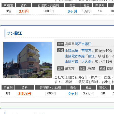
所在階
賃料
管理費・共益費
敷金
礼金
間取り
3
万円
0ヶ月
3階
3,000円
5万円
1K
1
サン藤江
兵庫県
明石市
藤江
住所
交通
山陽本線
「
西明石
」駅 徒歩10分
山陽電鉄本線
「
藤江
」駅 徒歩15
山陽本線
「
大久保
」駅 バス11分
築32年
3階建
鉄筋
築年
階数
構造
当社では他にも明石市・神戸市 西区・
す！ ご相談、ご質問等お気軽にお申し
所在階
賃料
管理費・共益費
敷金
礼金
間取り
3.9
万円
0ヶ月
1階
3,000円
3.9万円
1K