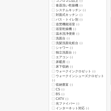
コンロ２口以上
(-)
食器洗い乾燥機
(-)
システムキッチン
(-)
対面式キッチン
(-)
バス・トイレ別
(-)
追焚機能浴室
(-)
浴室乾燥機
(-)
温水洗浄便座
(-)
洗面台
(-)
洗髪洗面化粧台
(-)
シャワー
(-)
独立洗面台
(-)
エアコン
(-)
床暖房
(-)
床下収納
(-)
ウォークインクロゼット
(-)
ウォークインシューズクロゼット
(-)
収納豊富
(-)
CS
(-)
BS
(-)
CATV
(-)
光ファイバー
(-)
インターネット対応
(-)