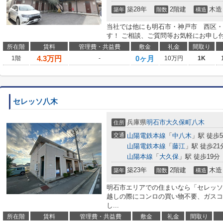
築28年
2階建
木造
築年
階数
構造
当社では他にも明石市・神戸市 西区・
す！ ご相談、ご質問等お気軽にお申し
所在階
賃料
管理費・共益費
敷金
礼金
間取り
4.3
万円
0ヶ月
1階
-
10万円
1K
セレッソ八木
兵庫県
明石市
大久保町八木
住所
交通
山陽電鉄本線
「
中八木
」駅 徒歩
山陽電鉄本線
「
藤江
」駅 徒歩21
山陽本線
「
大久保
」駅 徒歩19分
築23年
2階建
木造
築年
階数
構造
明石市エリアでの住まいなら「セレッソ
越しの際にコンロの買い物不要、ガスコ
し...
所在階
賃料
管理費・共益費
敷金
礼金
間取り