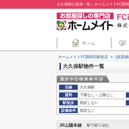
大久保駅の賃貸一覧｜ホームメイトFC西
ホームメイトFC西明石駅前店
>
(賃貸)
大久保駅物件一覧
沿線
大久保駅
賃料
下限なし～上限なし
駅徒歩
指定しない
設備条件
指定なし
JR山陽本線
駅で絞り込む