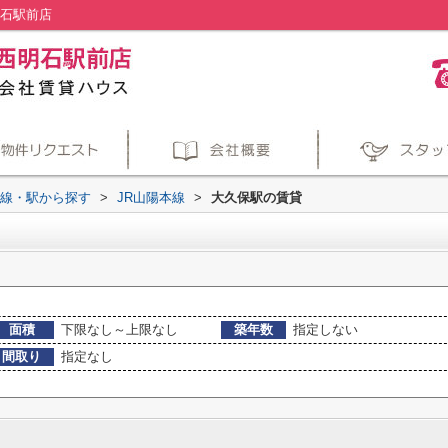
明石駅前店
路線・駅から探す
>
JR山陽本線
>
大久保駅の賃貸
面積
下限なし～上限なし
築年数
指定しない
間取り
指定なし