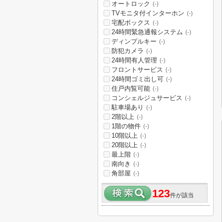
オートロック
(-)
TVモニタ付インターホン
(-)
宅配ボックス
(-)
24時間緊急通報システム
(-)
ディンプルキー
(-)
防犯カメラ
(-)
24時間有人管理
(-)
フロントサービス
(-)
24時間ゴミ出し可
(-)
住戸内覧可能
(-)
コンシェルジュサービス
(-)
駐車場あり
(-)
2階以上
(-)
1階の物件
(-)
10階以上
(-)
20階以上
(-)
最上階
(-)
南向き
(-)
角部屋
(-)
123
件が該当