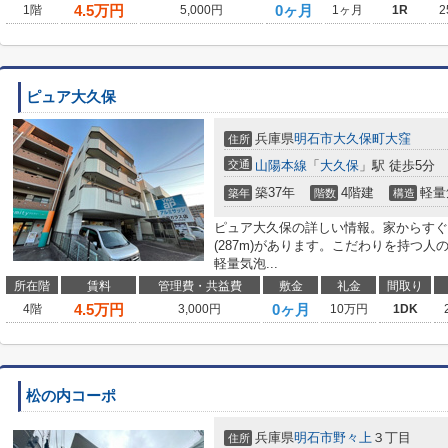
4.5
万円
0ヶ月
1階
5,000円
1ヶ月
1R
2
ピュア大久保
兵庫県
明石市
大久保町大窪
住所
交通
山陽本線
「
大久保
」駅 徒歩5分
築37年
4階建
軽量
築年
階数
構造
ピュア大久保の詳しい情報。家からすぐ
(287m)があります。こだわりを持つ
軽量気泡...
所在階
賃料
管理費・共益費
敷金
礼金
間取り
4.5
万円
0ヶ月
4階
3,000円
10万円
1DK
松の内コーポ
兵庫県
明石市
野々上
３丁目
住所