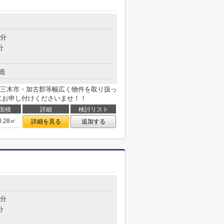
5分
分
造
三木市・加古郡等幅広く物件を取り扱っ
にお申し付けくださいませ！！
面積
詳細
検討リスト
0.28㎡
詳細を見る
追加する
1分
分