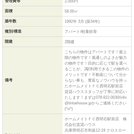
管理費等
2,000円
面積
58.00㎡
築年数
1992年 3月 (築34年)
種別/構造
アパート/軽量鉄骨
階建
2階建
こちらの物件はアパートです！最上
階の物件です！風通しのよさが魅力
の物件です！目的に応じて駅を選べ
ることが、2駅利用できるこの物件の
メリットです！不動産について分か
備考
らない事も、豊富なノウハウを持っ
たホームメイトＦＣ西明石駅前店
賃貸ハウススタッフが丁寧に対応い
たします！まずは078-922-0030/info
@tintaihouse.jpからご連絡ください
(^o^)
ホームメイトＦＣ西明石駅前店 株
式会社賃貸ハウス
兵庫県明石市和坂12-19 クロスロー