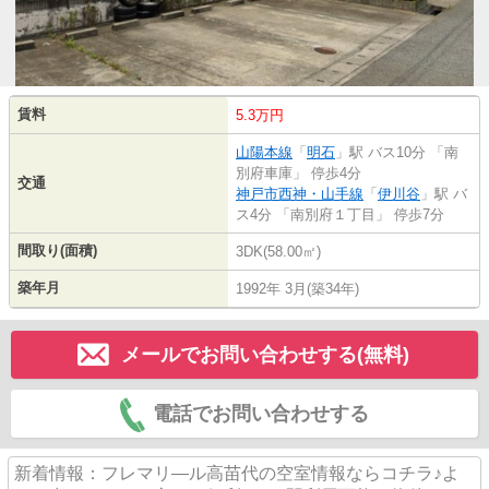
賃料
5.3万円
山陽本線
「
明石
」駅 バス10分 「南
別府車庫」 停歩4分
交通
神戸市西神・山手線
「
伊川谷
」駅 バ
ス4分 「南別府１丁目」 停歩7分
間取り(面積)
3DK(58.00㎡)
築年月
1992年 3月(築34年)
メールでお問い合わせする(無料)
電話でお問い合わせする
新着情報：フレマリ―ル高苗代の空室情報ならコチラ♪よ