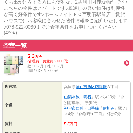
くお出かけをする方にも便利な、2駅利用可能な物件です♪
こちらの物件はアパートです♪風通しの良い物件は利便性
が高く好条件です♪ホームメイトＦＣ西明石駅前店 賃貸
ハウスではお客様に合わせた物件情報をご紹介いたします
♪078-922-0030までご希望条件をお申しつけください
(#^^#)
空室一覧
5.3
万
円
(管理費・共益費 2,000円)
敷：0ヶ月｜礼：0ヶ月
1階 / 3DK / 58.00㎡
所在地
兵庫県
神戸市西区
南別府
３丁目
山陽本線
「
明石
」駅 バス10分 「南
別府車庫」 停歩4分
交通
神戸市西神・山手線
「
伊川谷
」駅 バ
ス4分 「南別府１丁目」 停歩7分
賃料
5.3万円