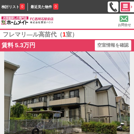
0
0
検討リスト
最近見た物件
お問合せ
フレマリ―ル高苗代（
1
室）
賃料
5.3万円
空室情報を確認