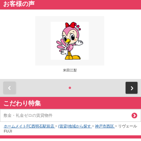
お客様の声
米田江梨
前
こだわり特集
敷金・礼金ゼロの賃貸物件
ホームメイトFC西明石駅前店
>
(賃貸)地域から探す
>
神戸市西区
>
リヴェール
FUJI