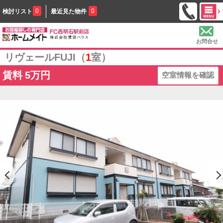
0
0
検討リスト
最近見た物件
お問合せ
リヴェールFUJI（
1
室）
賃料
5万円
空室情報を確認