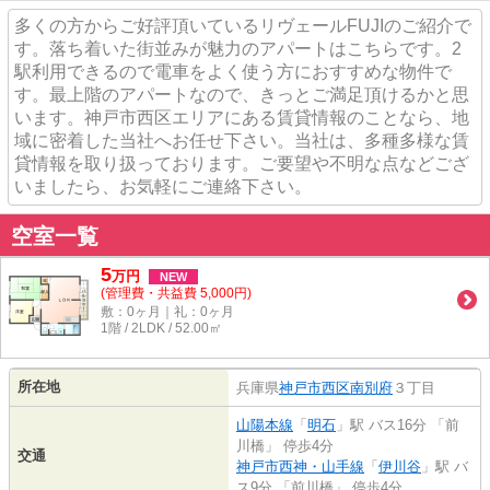
多くの方からご好評頂いているリヴェールFUJIのご紹介で
す。落ち着いた街並みが魅力のアパートはこちらです。2
駅利用できるので電車をよく使う方におすすめな物件で
す。最上階のアパートなので、きっとご満足頂けるかと思
います。神戸市西区エリアにある賃貸情報のことなら、地
域に密着した当社へお任せ下さい。当社は、多種多様な賃
貸情報を取り扱っております。ご要望や不明な点などござ
いましたら、お気軽にご連絡下さい。
空室一覧
5
万
円
NEW
(管理費・共益費 5,000円)
敷：0ヶ月｜礼：0ヶ月
1階 / 2LDK / 52.00㎡
所在地
兵庫県
神戸市西区
南別府
３丁目
山陽本線
「
明石
」駅 バス16分 「前
川橋」 停歩4分
交通
神戸市西神・山手線
「
伊川谷
」駅 バ
ス9分 「前川橋」 停歩4分