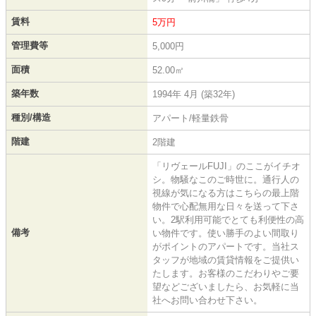
賃料
5万円
管理費等
5,000円
面積
52.00㎡
築年数
1994年 4月 (築32年)
種別/構造
アパート/軽量鉄骨
階建
2階建
「リヴェールFUJI」のここがイチオ
シ。物騒なこのご時世に。通行人の
視線が気になる方はこちらの最上階
物件で心配無用な日々を送って下さ
い。2駅利用可能でとても利便性の高
備考
い物件です。使い勝手のよい間取り
がポイントのアパートです。当社ス
タッフが地域の賃貸情報をご提供い
たします。お客様のこだわりやご要
望などございましたら、お気軽に当
社へお問い合わせ下さい。