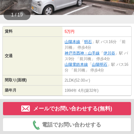
1 / 19
賃料
5万円
山陽本線
「
明石
」駅 バス16分 「前
川橋」 停歩4分
神戸市西神・山手線
「
伊川谷
」駅 バ
交通
ス9分 「前川橋」 停歩4分
山陽電鉄本線
「
山陽明石
」駅 バス16
分 「前川橋」 停歩4分
間取り(面積)
2LDK(52.00㎡)
築年月
1994年 4月(築32年)
メールでお問い合わせする(無料)
電話でお問い合わせする