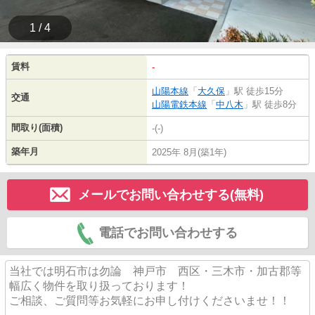
1 / 4
賃料
-
山陽本線
「
大久保
」駅 徒歩15分
交通
山陽電鉄本線
「
中八木
」駅 徒歩8分
間取り(面積)
-(-)
築年月
2025年 8月(築1年)
メールでお問い合わせする(無料)
電話でお問い合わせする
当社では明石市は勿論 神戸市 西区・三木市・加古郡等
幅広く物件を取り扱っております！
ご相談、ご質問等お気軽にお申し付けくださいませ！！