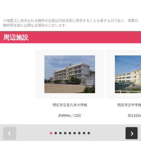
※地図上に表示される物件の位置は付近住所に所在することを表すものであり、実際の
物件所在地とは異なる場合がございます。
周辺施設
明石市立谷八木小学校
明石市立中学校
約894m／12分
約1102
前