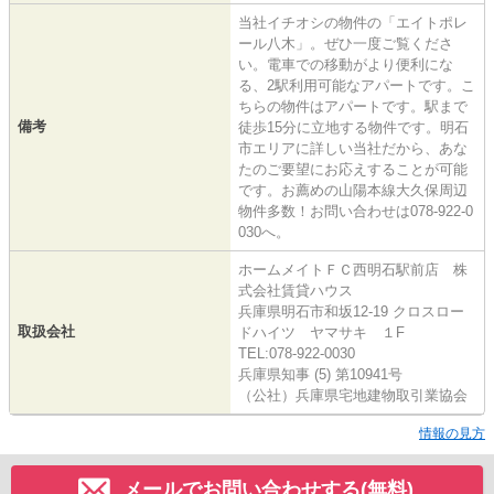
当社イチオシの物件の「エイトポレ
ール八木」。ぜひ一度ご覧くださ
い。電車での移動がより便利にな
る、2駅利用可能なアパートです。こ
ちらの物件はアパートです。駅まで
備考
徒歩15分に立地する物件です。明石
市エリアに詳しい当社だから、あな
たのご要望にお応えすることが可能
です。お薦めの山陽本線大久保周辺
物件多数！お問い合わせは078-922-0
030へ。
ホームメイトＦＣ西明石駅前店 株
式会社賃貸ハウス
兵庫県明石市和坂12-19 クロスロー
取扱会社
ドハイツ ヤマサキ １F
TEL:078-922-0030
兵庫県知事 (5) 第10941号
（公社）兵庫県宅地建物取引業協会
情報の見方
メールでお問い合わせする(無料)