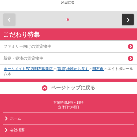
米田江梨
前
こだわり特集
ファミリー向けの賃貸物件
新築・築浅の賃貸物件
ホームメイトFC西明石駅前店
>
(賃貸)地域から探す
>
明石市
>
エイトポレール
八木
ページトップに戻る
営業時間:9時～19時
定休日:水曜日
ホーム
会社概要