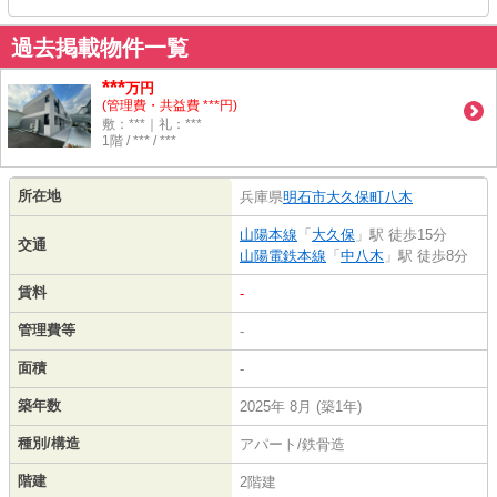
過去掲載物件一覧
***
万円
(管理費・共益費 ***円)
敷：***｜礼：***
1階 / *** / ***
所在地
兵庫県
明石市
大久保町八木
山陽本線
「
大久保
」駅 徒歩15分
交通
山陽電鉄本線
「
中八木
」駅 徒歩8分
賃料
-
管理費等
-
面積
-
築年数
2025年 8月 (築1年)
種別/構造
アパート/鉄骨造
階建
2階建