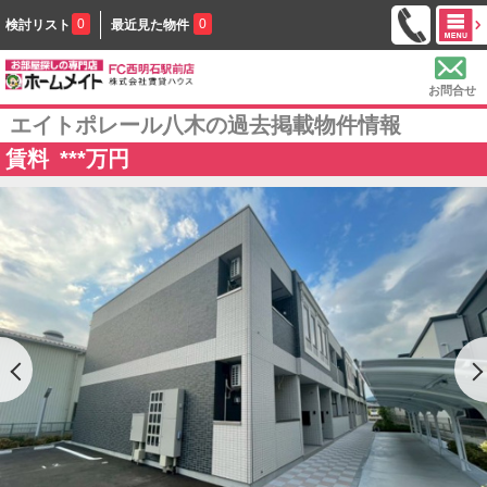
0
0
検討リスト
最近見た物件
お問合せ
エイトポレール八木の過去掲載物件情報
賃料
***
万円