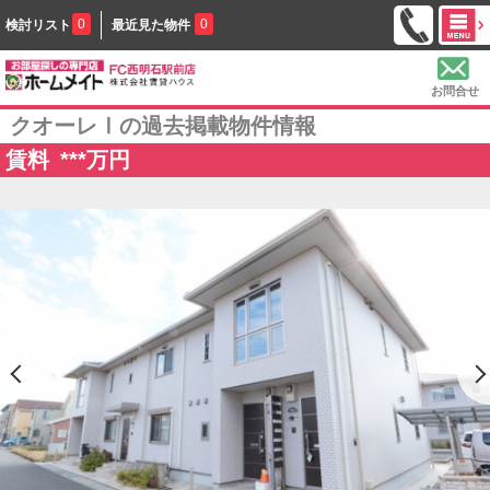
0
0
検討リスト
最近見た物件
お問合せ
クオーレⅠの過去掲載物件情報
賃料
***
万円