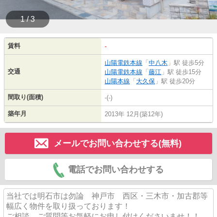
1 / 3
賃料
-
山陽電鉄本線
「
中八木
」駅 徒歩5分
交通
山陽電鉄本線
「
藤江
」駅 徒歩15分
山陽本線
「
大久保
」駅 徒歩20分
間取り(面積)
-(-)
築年月
2013年 12月(築12年)
メールでお問い合わせする(無料)
電話でお問い合わせする
当社では明石市は勿論 神戸市 西区・三木市・加古郡等
幅広く物件を取り扱っております！
ご相談、ご質問等お気軽にお申し付けくださいませ！！