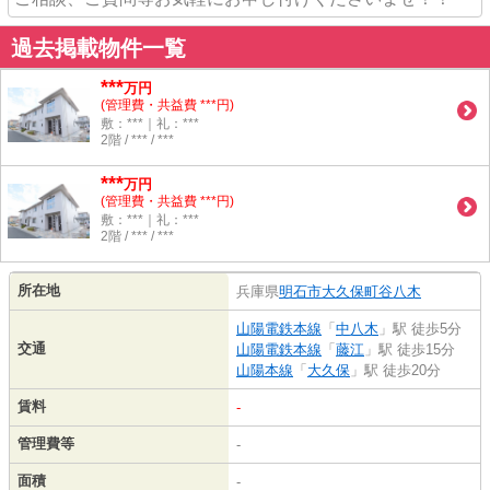
過去掲載物件一覧
***
万円
(管理費・共益費 ***円)
敷：***｜礼：***
2階 / *** / ***
***
万円
(管理費・共益費 ***円)
敷：***｜礼：***
2階 / *** / ***
所在地
兵庫県
明石市
大久保町谷八木
山陽電鉄本線
「
中八木
」駅 徒歩5分
交通
山陽電鉄本線
「
藤江
」駅 徒歩15分
山陽本線
「
大久保
」駅 徒歩20分
賃料
-
管理費等
-
面積
-