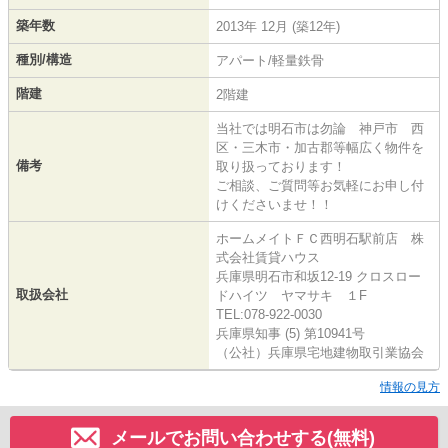
築年数
2013年 12月 (築12年)
種別/構造
アパート/軽量鉄骨
階建
2階建
当社では明石市は勿論 神戸市 西
区・三木市・加古郡等幅広く物件を
備考
取り扱っております！
ご相談、ご質問等お気軽にお申し付
けくださいませ！！
ホームメイトＦＣ西明石駅前店 株
式会社賃貸ハウス
兵庫県明石市和坂12-19 クロスロー
取扱会社
ドハイツ ヤマサキ １F
TEL:078-922-0030
兵庫県知事 (5) 第10941号
（公社）兵庫県宅地建物取引業協会
情報の見方
メールでお問い合わせする(無料)