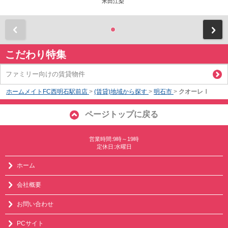
米田江梨
前
こだわり特集
ファミリー向けの賃貸物件
ホームメイトFC西明石駅前店
>
(賃貸)地域から探す
>
明石市
>
クオーレⅠ
ページトップに戻る
営業時間:9時～19時
定休日:水曜日
ホーム
会社概要
お問い合わせ
PCサイト