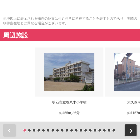
※地図上に表示される物件の位置は付近住所に所在することを表すものであり、実際の
物件所在地とは異なる場合がございます。
周辺施設
明石市立谷八木小学校
大久保
約455m／6分
約1157
前