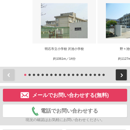
明石市立小学校 沢池小学校
野々池
約1061m／14分
約1127
前
メールでお問い合わせする(無料)
電話でお問い合わせする
現況の確認はお気軽にお問い合わせください。