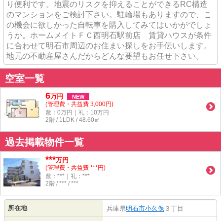
り便利です。地震のリスクを抑えることができるRC構造
のマンションをご検討下さい。駐輪場もありますので、こ
の機会に欲しかった自転車を購入してみてはいかがでしょ
うか。ホームメイトＦＣ西明石駅前店 賃貸ハウスが条件
に合わせて明石市周辺のお住まい探しをお手伝いします。
地元の不動産屋さんだからどんな要望もお任せ下さい。
空室一覧
6
万
円
NEW
(管理費・共益費 3,000円)
敷：0万円｜礼：10万円
2階 / 1LDK / 48.60㎡
過去掲載物件一覧
***
万円
(管理費・共益費 ***円)
敷：***｜礼：***
2階 / *** / ***
所在地
兵庫県
明石市
小久保
３丁目