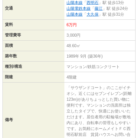
山陽本線
「
西明石
」駅 徒歩13分
交通
山陽電鉄本線
「
藤江
」駅 徒歩24分
山陽本線
「
大久保
」駅 徒歩31分
賃料
6万円
管理費等
3,000円
面積
48.60㎡
築年数
1989年 9月 (築36年)
種別/構造
マンション/鉄筋コンクリート
階建
4階建
「サウザンドコート」のここがイチ
オシ。近くにはセブンイレブン(距離
123m)がありちょっとした買い物に
便利です。マンションの洗面所は独
立したタイプで、快適にお使いいた
だけます。居住者用の駐輪場が敷地
備考
内にあり、自転車の管理もしやすい
です。お気軽にホームメイトＦＣ西
明石駅前店 賃貸ハウスへお問い合