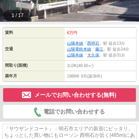
1 / 17
賃料
6万円
山陽本線
「
西明石
」駅 徒歩13分
交通
山陽電鉄本線
「
藤江
」駅 徒歩24分
山陽本線
「
大久保
」駅 徒歩31分
間取り(面積)
1LDK(48.60㎡)
築年月
1989年 9月(築36年)
メールでお問い合わせする(無料)
電話でお問い合わせする
「サウザンドコート」：明石市エリアの新居にピッタリ。
ちょっとした買い物にもローソン 西明石が近く(485m)にあ