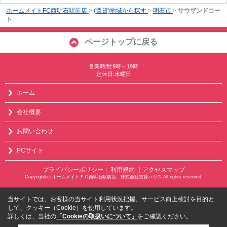
ホームメイトFC西明石駅前店
>
(賃貸)地域から探す
>
明石市
>
サウザンドコー
ト
ページトップに戻る
営業時間:9時～19時
定休日:水曜日
ホーム
会社概要
お問い合わせ
PCサイト
プライバシーポリシー
利用規約
｜アクセスマップ
｜
Copyright(c) ホームメイトＦＣ西明石駅前店 株式会社賃貸ハウス All rights reserved.
当サイトでは、お客様の当サイト利用状況把握、サービス向上検討を目的と
して、クッキー（Cookie）を使用しています。
詳しくは、当社の
「Cookieの取扱いについて」
をご確認ください。