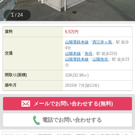
1 / 24
賃料
5.5万円
山陽電鉄本線
「
西江井ヶ島
」駅 徒歩
4分
交通
山陽本線
「
魚住
」駅 徒歩22分
山陽電鉄本線
「
山陽魚住
」駅 徒歩23
分
間取り(面積)
1DK(32.98㎡)
築年月
2015年 7月(築11年)
メールでお問い合わせする(無料)
電話でお問い合わせする