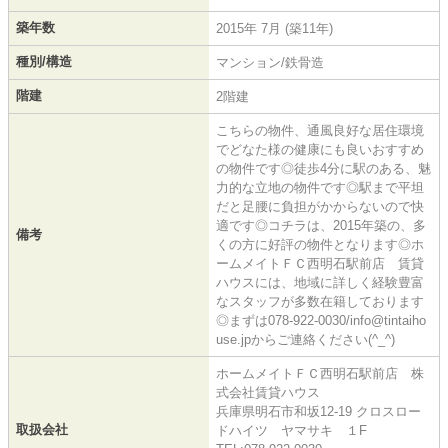
築年数
2015年 7月 (築11年)
種別/構造
マンション/鉄骨造
階建
2階建
こちらの物件、通風良好な居住環境
でどなた様の健康にも良いおすすめ
の物件です◎徒歩4分に駅のある、魅
力的な立地の物件です◎駅まで平坦
だと足腰に負担がかからないので快
適です◎コチラは、2015年築の、多
備考
くの方に好評の物件となります◎ホ
ームメイトＦＣ西明石駅前店 賃貸
ハウスには、地域に詳しく経験豊富
なスタッフが多数在籍しております
◎まずは078-922-0030/info@tintaiho
use.jpからご連絡ください(^_^)
ホームメイトＦＣ西明石駅前店 株
式会社賃貸ハウス
兵庫県明石市和坂12-19 クロスロー
取扱会社
ドハイツ ヤマサキ １F