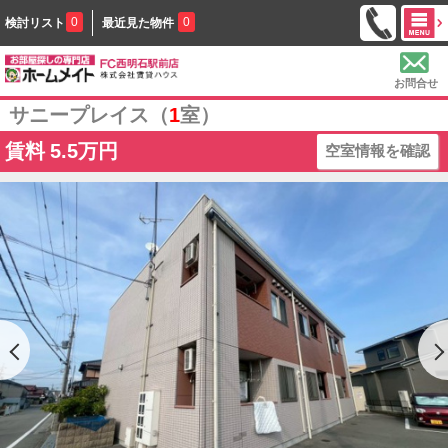
0
0
検討リスト
最近見た物件
お問合せ
サニープレイス（
1
室）
賃料
5.5万円
空室情報を確認