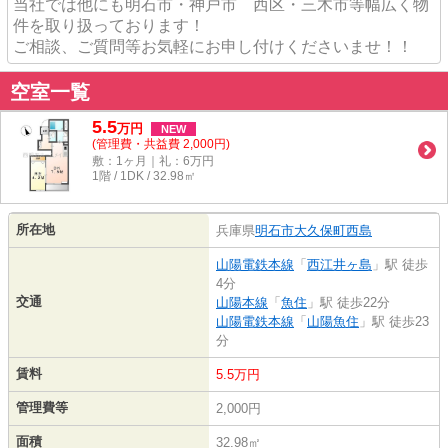
当社では他にも明石市・神戸市 西区・三木市等幅広く物
件を取り扱っております！
ご相談、ご質問等お気軽にお申し付けくださいませ！！
空室一覧
5.5
万
円
NEW
(管理費・共益費 2,000円)
敷：1ヶ月｜礼：6万円
1階 / 1DK / 32.98㎡
所在地
兵庫県
明石市
大久保町西島
山陽電鉄本線
「
西江井ヶ島
」駅 徒歩
4分
交通
山陽本線
「
魚住
」駅 徒歩22分
山陽電鉄本線
「
山陽魚住
」駅 徒歩23
分
賃料
5.5万円
管理費等
2,000円
面積
32.98㎡